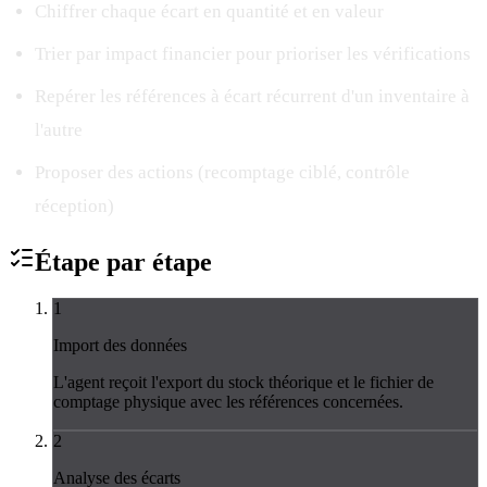
Chiffrer chaque écart en quantité et en valeur
Trier par impact financier pour prioriser les vérifications
Repérer les références à écart récurrent d'un inventaire à
l'autre
Proposer des actions (recomptage ciblé, contrôle
réception)
Étape par
étape
1
Import des données
L'agent reçoit l'export du stock théorique et le fichier de
comptage physique avec les références concernées.
2
Analyse des écarts