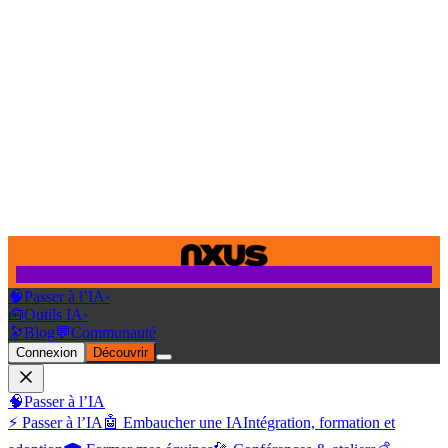
🧠
Passer à l’IA
›
🧰
Outils IA
›
🔭
Blog
💬
Communauté
Connexion
Découvrir
🧠
Passer à l’IA
⚡ Passer à l’IA
🤖 Embaucher une IA
Intégration, formation et