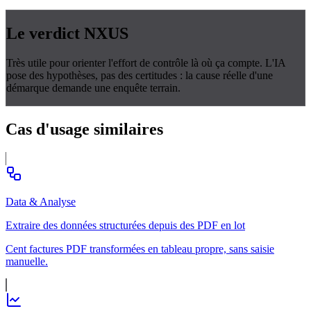
Le verdict
NXUS
Très utile pour orienter l'effort de contrôle là où ça compte. L'IA
pose des hypothèses, pas des certitudes : la cause réelle d'une
démarque demande une enquête terrain.
Cas d'usage
similaires
Data & Analyse
Extraire des données structurées depuis des PDF en lot
Cent factures PDF transformées en tableau propre, sans saisie
manuelle.