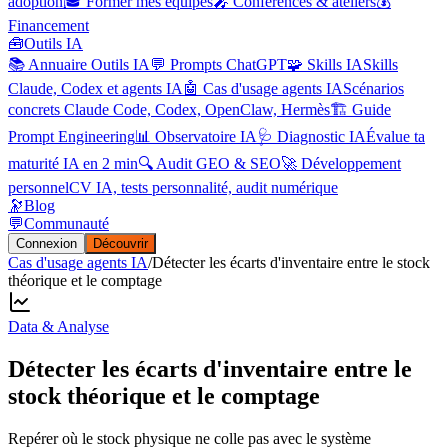
adoption
🎓 Former mes équipes
🎤 Conférences & ateliers
💰
Financement
🧰
Outils IA
📚 Annuaire Outils IA
💬 Prompts ChatGPT
🧩 Skills IA
Skills
Claude, Codex et agents IA
🤖 Cas d'usage agents IA
Scénarios
concrets Claude Code, Codex, OpenClaw, Hermès
🏗️ Guide
Prompt Engineering
📊 Observatoire IA
🩺 Diagnostic IA
Évalue ta
maturité IA en 2 min
🔍 Audit GEO & SEO
🚀 Développement
personnel
CV IA, tests personnalité, audit numérique
🔭
Blog
💬
Communauté
Connexion
Découvrir
Cas d'usage agents IA
/
Détecter les écarts d'inventaire entre le stock
théorique et le comptage
Data & Analyse
Détecter les écarts d'inventaire entre le
stock théorique et le comptage
Repérer où le stock physique ne colle pas avec le système