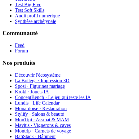
Test Big Five
Test Soft Skills
Audit profil numérique
Synthèse archétypale
Communauté
Feed
Forum
Nos produits
Découvrir l'écosystème
La Bottega · Impression 3D
Sposi · Figurines mariage
Kroki · Jouets IA
ConceptBench · Le jeu qui teste les IA
Lundis · Life Calendar
Monardoise · Restauration
Stylify · Salons & beauté
MonTipi · Assmat & MAM
Mavitis · Vignerons & caves
Montrip · Carnets de voyage
BatiStack · Bâtiment