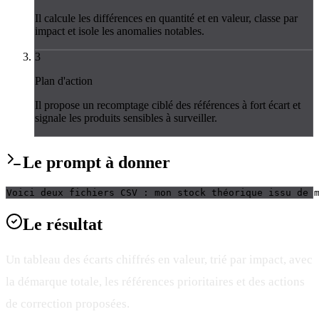
Il calcule les différences en quantité et en valeur, classe par
impact et isole les anomalies notables.
3
Plan d'action
Il propose un recomptage ciblé des références à fort écart et
signale les produits sensibles à surveiller.
Le
prompt
à donner
Voici deux fichiers CSV : mon stock théorique issu de 
Le
résultat
Un tableau des écarts chiffrés en valeur, trié par impact, avec
la démarque totale, les références prioritaires et des actions
de correction proposées.