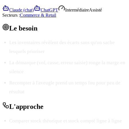
Claude (chat)
ChatGPT
Intermédiaire
Assisté
Secteurs :
Commerce & Retail
Le
besoin
Les inventaires révèlent des écarts sans qu'on sache
lesquels prioriser
La démarque (vol, casse, erreur saisie) ronge la marge en
silence
Recompter à l'aveugle prend un temps fou pour peu de
résultat
L'
approche
Comparer stock théorique et stock compté ligne à ligne