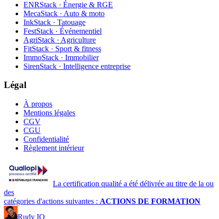
ENRStack · Énergie & RGE
MecaStack · Auto & moto
InkStack · Tatouage
FestStack · Événementiel
AgriStack · Agriculture
FitStack · Sport & fitness
ImmoStack · Immobilier
SirenStack · Intelligence entreprise
Légal
À propos
Mentions légales
CGV
CGU
Confidentialité
Règlement intérieur
La certification qualité a été délivrée au titre de la ou
des
catégories d'actions suivantes :
ACTIONS DE FORMATION
Rudy IO