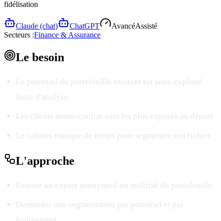
fidélisation
Claude (chat)
ChatGPT
Avancé
Assisté
Secteurs :
Finance & Assurance
Le
besoin
Le potentiel du portefeuille existant est sous-exploité
faute d'analyse
Les clients mono-contrat sont les plus exposés au départ
Le cabinet manque de temps pour segmenter son fichier
L'
approche
Fournir un export anonymisé ou maîtrisé du portefeuille
Demander une segmentation par potentiel et par
équipement