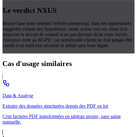
Le verdict
NXUS
Bonne base pour orienter l'effort commercial, mais les opportunités
suggérées restent des hypothèses : toute action vers un client doit
respecter le devoir de conseil et ne pas devenir de la vente forcée.
Attention forte au RGPD : un portefeuille clients ne doit jamais être
confié à un outil non sécurisé ni utilisé sans base légale.
Cas d'usage
similaires
Data & Analyse
Extraire des données structurées depuis des PDF en lot
Cent factures PDF transformées en tableau propre, sans saisie
manuelle.