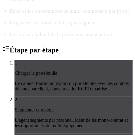
Repérer les opportunités de multi-équipement par profil
Proposer des actions ciblées par segment
Le commercial valide la pertinence avant action
Étape par
étape
1
Charger le portefeuille
Le cabinet fournit un export du portefeuille avec les contrats
détenus par client, dans un cadre RGPD maîtrisé.
2
Segmenter et repérer
L'agent segmente par potentiel, identifie les mono-contrat et
les opportunités de multi-équipement.