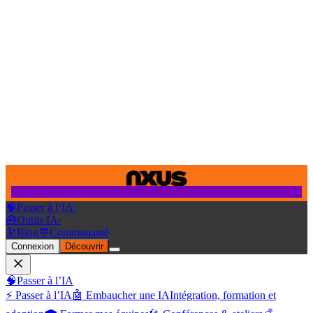
🧠
Passer à l’IA
›
🧰
Outils IA
›
🔭
Blog
💬
Communauté
Connexion
Découvrir
🧠
Passer à l’IA
⚡ Passer à l’IA
🤖 Embaucher une IA
Intégration, formation et