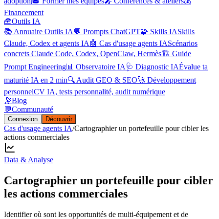
adoption
🎓 Former mes équipes
🎤 Conférences & ateliers
💰
Financement
🧰
Outils IA
📚 Annuaire Outils IA
💬 Prompts ChatGPT
🧩 Skills IA
Skills
Claude, Codex et agents IA
🤖 Cas d'usage agents IA
Scénarios
concrets Claude Code, Codex, OpenClaw, Hermès
🏗️ Guide
Prompt Engineering
📊 Observatoire IA
🩺 Diagnostic IA
Évalue ta
maturité IA en 2 min
🔍 Audit GEO & SEO
🚀 Développement
personnel
CV IA, tests personnalité, audit numérique
🔭
Blog
💬
Communauté
Connexion
Découvrir
Cas d'usage agents IA
/
Cartographier un portefeuille pour cibler les
actions commerciales
Data & Analyse
Cartographier un portefeuille pour cibler
les actions commerciales
Identifier où sont les opportunités de multi-équipement et de