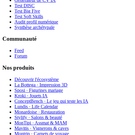
Générateur de CV IA
Test DISC
Test Big Five
Test Soft Skills
Audit profil numérique
Synthèse archétypale
Communauté
Feed
Forum
Nos produits
Découvrir l'écosystème
La Bottega · Impression 3D
Sposi · Figurines mariage
Kroki · Jouets IA
ConceptBench · Le jeu qui teste les IA
Lundis · Life Calendar
Monardoise · Restauration
Stylify · Salons & beauté
MonTipi · Assmat & MAM
Mavitis · Vignerons & caves
Montrip · Carnets de voyage