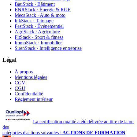
BatiStack · Bâtiment
ENRStack · Énergie & RGE
MecaStack · Auto & moto
InkStack · Tatouage
FestStack · Événementiel
AgriStack · Agriculture
FitStack · Sport & fitness
ImmoStack · Immobilier
SirenStack · Intelligence entreprise
Légal
À propos
Mentions légales
CGV
CGU
Confidentialité
Règlement intérieur
La certification qualité a été délivrée au titre de la ou
des
catégories d'actions suivantes :
ACTIONS DE FORMATION