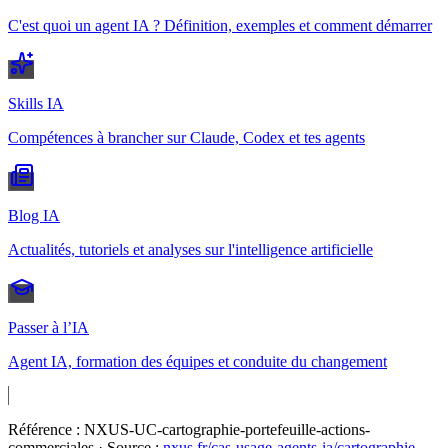
C'est quoi un agent IA ? Définition, exemples et comment démarrer
Skills IA
Compétences à brancher sur Claude, Codex et tes agents
Blog IA
Actualités, tutoriels et analyses sur l'intelligence artificielle
Passer à l’IA
Agent IA, formation des équipes et conduite du changement
Référence :
NXUS-UC-cartographie-portefeuille-actions-
commerciales
· Source :
nxus.fr/cas-usage-agents-ia/
cartographie-