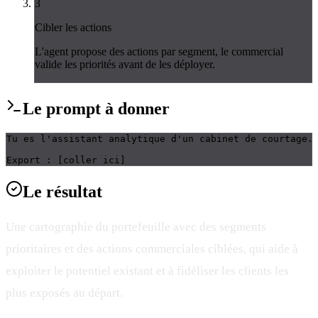
3
Cibler les actions
L'agent propose des actions par segment, le commercial
valide les priorités avant de les déployer.
Le
prompt
à donner
Tu es l'assistant analytique d'un cabinet de courtage.
Export : [coller ici]
Le
résultat
Une cartographie du portefeuille avec des segments
prioritaires et des actions commerciales ciblées, qui aide à
exploiter le potentiel existant et à fidéliser les clients les
plus exposés au départ.