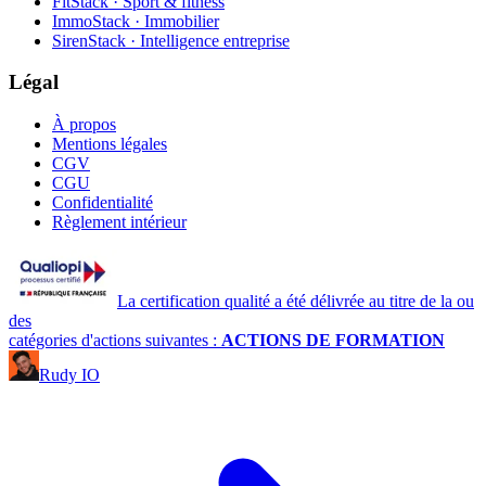
FitStack · Sport & fitness
ImmoStack · Immobilier
SirenStack · Intelligence entreprise
Légal
À propos
Mentions légales
CGV
CGU
Confidentialité
Règlement intérieur
La certification qualité a été délivrée au titre de la ou
des
catégories d'actions suivantes :
ACTIONS DE FORMATION
Rudy IO