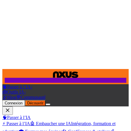
🧠
Passer à l’IA
›
🧰
Outils IA
›
🔭
Blog
💬
Communauté
Connexion
Découvrir
🧠
Passer à l’IA
⚡ Passer à l’IA
🤖 Embaucher une IA
Intégration, formation et