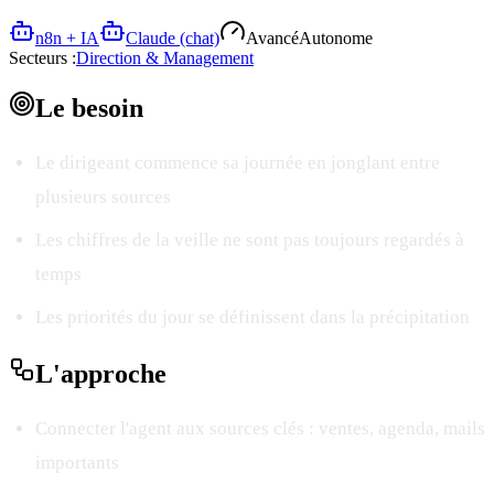
n8n + IA
Claude (chat)
Avancé
Autonome
Secteurs :
Direction & Management
Le
besoin
Le dirigeant commence sa journée en jonglant entre
plusieurs sources
Les chiffres de la veille ne sont pas toujours regardés à
temps
Les priorités du jour se définissent dans la précipitation
L'
approche
Connecter l'agent aux sources clés : ventes, agenda, mails
importants