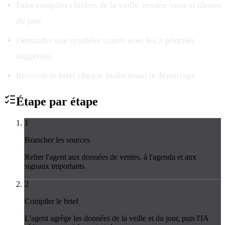
Faire compiler chiffres de la veille, rendez-vous et alertes
du jour
Demander une synthèse courte avec les 3 priorités
suggérées
Recevoir le brief chaque matin avant le démarrage
Étape par
étape
1
Brancher les sources
Relier l'agent aux données de ventes, à l'agenda et aux
signaux importants.
2
Compiler le brief
L'agent agrège les données de la veille et du jour, puis l'IA