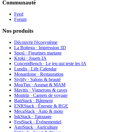
Communauté
Feed
Forum
Nos produits
Découvrir l'écosystème
La Bottega · Impression 3D
Sposi · Figurines mariage
Kroki · Jouets IA
ConceptBench · Le jeu qui teste les IA
Lundis · Life Calendar
Monardoise · Restauration
Stylify · Salons & beauté
MonTipi · Assmat & MAM
Mavitis · Vignerons & caves
Montrip · Carnets de voyage
BatiStack · Bâtiment
ENRStack · Énergie & RGE
MecaStack · Auto & moto
InkStack · Tatouage
FestStack · Événementiel
AgriStack · Agriculture