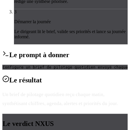
rédige une synthèse priorisée.
3
Démarrer la journée
Le dirigeant lit le brief, valide ses priorités et lance sa journée
informé.
Le
prompt
à donner
Configure un brief de pilotage quotidien envoyé chaque
Le
résultat
Un brief de pilotage quotidien reçu chaque matin,
synthétisant chiffres, agenda, alertes et priorités du jour.
Le verdict
NXUS