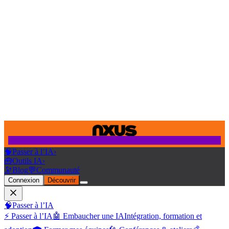
🧠
Passer à l’IA
›
🧰
Outils IA
›
🔭
Blog
💬
Communauté
Connexion
Découvrir
🧠
Passer à l’IA
⚡ Passer à l’IA
🤖 Embaucher une IA
Intégration, formation et