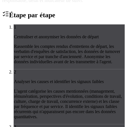
responsable, délai et indicateur de suivi.
Étape par
étape
1
Centraliser et anonymiser les données de départ
Rassemble les comptes rendus d'entretiens de départ, les
verbatim d'enquêtes de satisfaction, les données de turnover
par service et par tranche d'ancienneté. Anonymise les
données individuelles avant de les transmettre à l'agent.
2
Analyser les causes et identifier les signaux faibles
L'agent catégorise les causes mentionnées (management,
rémunération, perspectives d'évolution, conditions de travail,
culture, charge de travail, concurrence externe) et les classe
par fréquence et par service. Il identifie les signaux faibles
récurrents qui n'apparaissent pas encore dans les données
quantitatives.
3