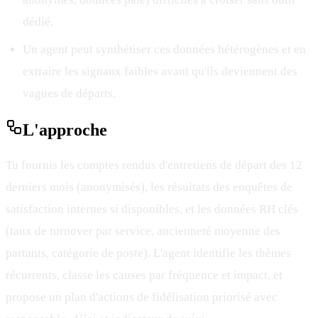
dédié.
Un agent peut synthétiser ces données hétérogènes et en
extraire les signaux faibles avant qu'ils deviennent des
vagues de départs.
L'
approche
Tu fournis les comptes rendus d'entretiens de départ des 12
derniers mois (anonymisés), les résultats des enquêtes de
satisfaction internes si disponibles, et les données RH clés
(taux de turnover par service, ancienneté moyenne des
partants, catégorie de poste). L'agent identifie les thèmes
récurrents, classe les causes par fréquence et impact, et
propose un plan d'actions de fidélisation priorisé avec