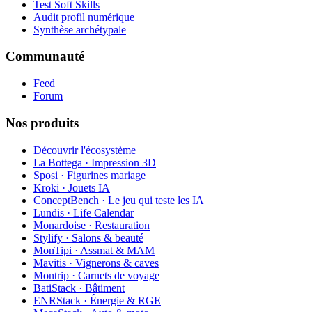
Test Soft Skills
Audit profil numérique
Synthèse archétypale
Communauté
Feed
Forum
Nos produits
Découvrir l'écosystème
La Bottega · Impression 3D
Sposi · Figurines mariage
Kroki · Jouets IA
ConceptBench · Le jeu qui teste les IA
Lundis · Life Calendar
Monardoise · Restauration
Stylify · Salons & beauté
MonTipi · Assmat & MAM
Mavitis · Vignerons & caves
Montrip · Carnets de voyage
BatiStack · Bâtiment
ENRStack · Énergie & RGE