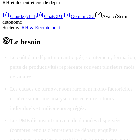
RH et des entretiens de départ
Claude (chat)
ChatGPT
Gemini CLI
Avancé
Semi-
autonome
Secteurs :
RH & Recrutement
Le
besoin
Le coût d'un départ non anticipé (recrutement, formation,
perte de productivité) représente souvent plusieurs mois
de salaire.
Les causes de turnover sont rarement mono-factorielles
et nécessitent une analyse croisée entre retours
individuels et indicateurs agrégés.
Les PME disposent souvent de données dispersées
(comptes rendus d'entretiens de départ, enquêtes
anonymes, données paie) difficiles à croiser sans outil