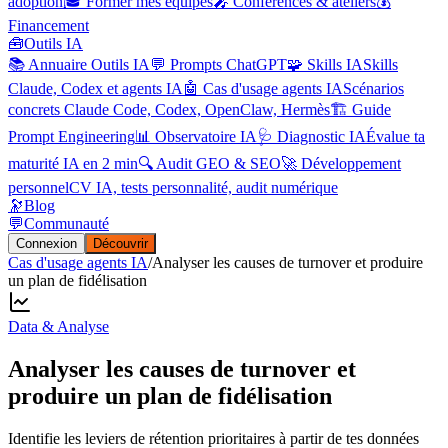
adoption
🎓 Former mes équipes
🎤 Conférences & ateliers
💰
Financement
🧰
Outils IA
📚 Annuaire Outils IA
💬 Prompts ChatGPT
🧩 Skills IA
Skills
Claude, Codex et agents IA
🤖 Cas d'usage agents IA
Scénarios
concrets Claude Code, Codex, OpenClaw, Hermès
🏗️ Guide
Prompt Engineering
📊 Observatoire IA
🩺 Diagnostic IA
Évalue ta
maturité IA en 2 min
🔍 Audit GEO & SEO
🚀 Développement
personnel
CV IA, tests personnalité, audit numérique
🔭
Blog
💬
Communauté
Connexion
Découvrir
Cas d'usage agents IA
/
Analyser les causes de turnover et produire
un plan de fidélisation
Data & Analyse
Analyser les causes de turnover et
produire un plan de fidélisation
Identifie les leviers de rétention prioritaires à partir de tes données