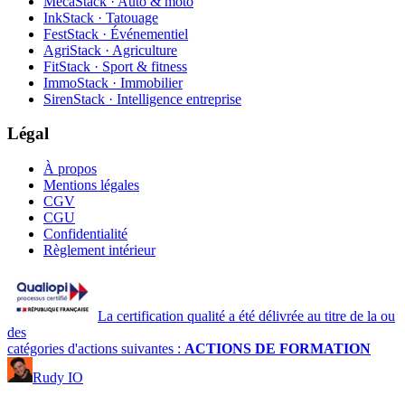
MecaStack · Auto & moto
InkStack · Tatouage
FestStack · Événementiel
AgriStack · Agriculture
FitStack · Sport & fitness
ImmoStack · Immobilier
SirenStack · Intelligence entreprise
Légal
À propos
Mentions légales
CGV
CGU
Confidentialité
Règlement intérieur
La certification qualité a été délivrée au titre de la ou
des
catégories d'actions suivantes :
ACTIONS DE FORMATION
Rudy IO