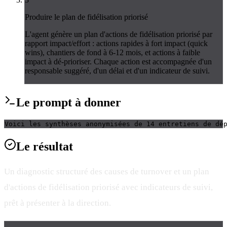
Produire le plan de fidélisation priorisé
L'agent génère un plan d'actions de fidélisation priorisé par
rapport impact/effort : actions rapides à fort impact (quick
wins), chantiers de fond à 6-12 mois, et actions à faible
impact à dé-prioriser. Chaque action est accompagnée d'un
responsable suggéré, d'un délai et d'un indicateur de suivi.
Le
prompt
à donner
Voici les synthèses anonymisées de 14 entretiens de dé
Le
résultat
Un diagnostic structuré des causes de turnover et un plan
d'actions de fidélisation priorisé avec indicateurs de suivi,
prêt à présenter à la direction.