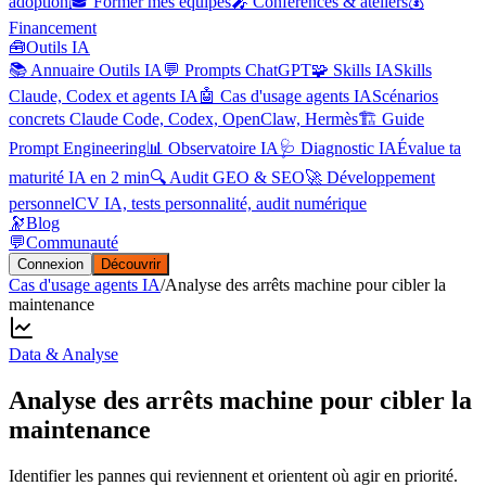
adoption
🎓 Former mes équipes
🎤 Conférences & ateliers
💰
Financement
🧰
Outils IA
📚 Annuaire Outils IA
💬 Prompts ChatGPT
🧩 Skills IA
Skills
Claude, Codex et agents IA
🤖 Cas d'usage agents IA
Scénarios
concrets Claude Code, Codex, OpenClaw, Hermès
🏗️ Guide
Prompt Engineering
📊 Observatoire IA
🩺 Diagnostic IA
Évalue ta
maturité IA en 2 min
🔍 Audit GEO & SEO
🚀 Développement
personnel
CV IA, tests personnalité, audit numérique
🔭
Blog
💬
Communauté
Connexion
Découvrir
Cas d'usage agents IA
/
Analyse des arrêts machine pour cibler la
maintenance
Data & Analyse
Analyse des arrêts machine pour cibler la
maintenance
Identifier les pannes qui reviennent et orientent où agir en priorité.