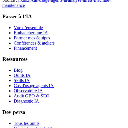
Source :
nxus.fr/cas-usage-agents-ia/
analyse-arrets-machine-
maintenance
Passer à l’IA
Vue d’ensemble
Embaucher une IA
Former mes équipes
Conférences & ateliers
Financement
Ressources
Blog
Outils IA
Skills IA
Cas d'usage agents IA
Observatoire IA
Audit GEO & SEO
Diagnostic IA
Dev perso
Tous les outils