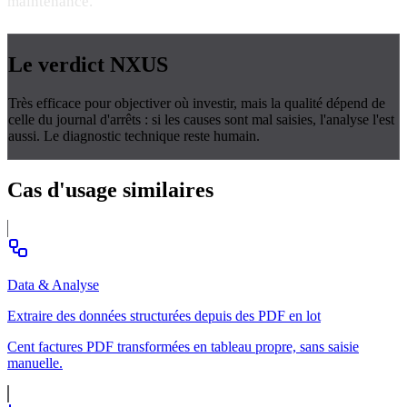
maintenance.
Le verdict
NXUS
Très efficace pour objectiver où investir, mais la qualité dépend de
celle du journal d'arrêts : si les causes sont mal saisies, l'analyse l'est
aussi. Le diagnostic technique reste humain.
Cas d'usage
similaires
Data & Analyse
Extraire des données structurées depuis des PDF en lot
Cent factures PDF transformées en tableau propre, sans saisie
manuelle.