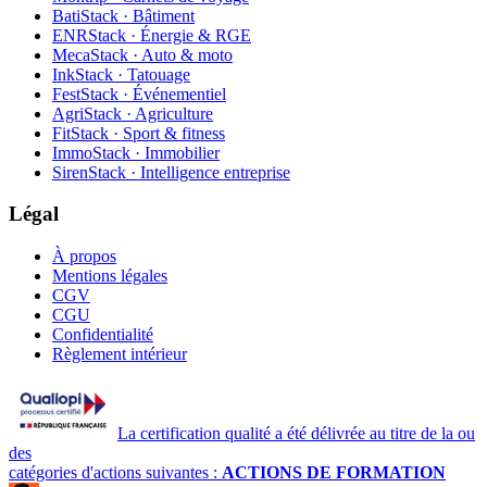
BatiStack · Bâtiment
ENRStack · Énergie & RGE
MecaStack · Auto & moto
InkStack · Tatouage
FestStack · Événementiel
AgriStack · Agriculture
FitStack · Sport & fitness
ImmoStack · Immobilier
SirenStack · Intelligence entreprise
Légal
À propos
Mentions légales
CGV
CGU
Confidentialité
Règlement intérieur
La certification qualité a été délivrée au titre de la ou
des
catégories d'actions suivantes :
ACTIONS DE FORMATION