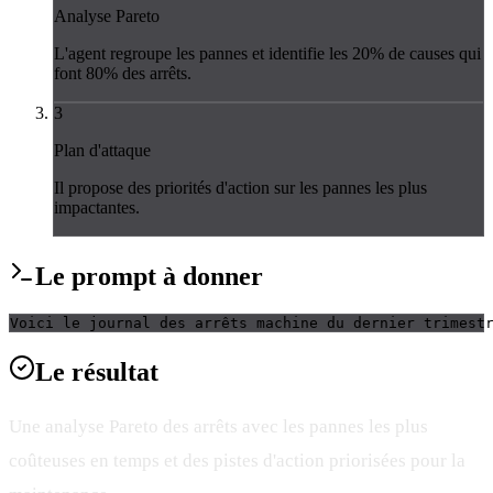
Analyse Pareto
L'agent regroupe les pannes et identifie les 20% de causes qui
font 80% des arrêts.
3
Plan d'attaque
Il propose des priorités d'action sur les pannes les plus
impactantes.
Le
prompt
à donner
Voici le journal des arrêts machine du dernier trimest
Le
résultat
Une analyse Pareto des arrêts avec les pannes les plus
coûteuses en temps et des pistes d'action priorisées pour la