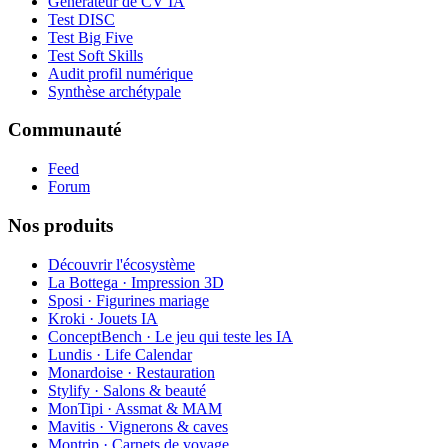
Générateur de CV IA
Test DISC
Test Big Five
Test Soft Skills
Audit profil numérique
Synthèse archétypale
Communauté
Feed
Forum
Nos produits
Découvrir l'écosystème
La Bottega · Impression 3D
Sposi · Figurines mariage
Kroki · Jouets IA
ConceptBench · Le jeu qui teste les IA
Lundis · Life Calendar
Monardoise · Restauration
Stylify · Salons & beauté
MonTipi · Assmat & MAM
Mavitis · Vignerons & caves
Montrip · Carnets de voyage