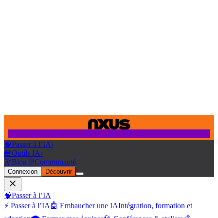
🧠
Passer à l’IA
›
🧰
Outils IA
›
🔭
Blog
💬
Communauté
Connexion
Découvrir
🧠
Passer à l’IA
⚡ Passer à l’IA
🤖 Embaucher une IA
Intégration, formation et