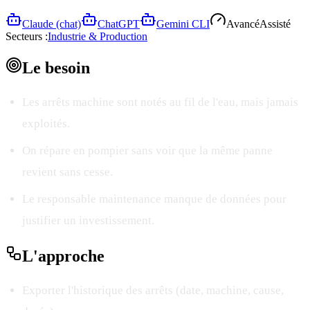
Claude (chat)
ChatGPT
Gemini CLI
Avancé
Assisté
Secteurs :
Industrie & Production
Le
besoin
Les arrêts machine sont notés au fil de l'eau, mais jamais
exploités.
On répare en pompier sans voir que la même panne
revient sans cesse.
Le responsable maintenance manque de données pour
justifier un investissement.
L'
approche
Exporter l'historique des arrêts (date, machine, cause,