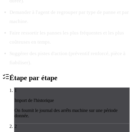
durée).
Demander à l'agent de regrouper par type de panne et par
machine.
Faire ressortir les pannes les plus fréquentes et les plus
coûteuses en temps.
Suggérer des pistes d'action (préventif renforcé, pièce à
fiabiliser).
Étape par
étape
1
Import de l'historique
On fournit le journal des arrêts machine sur une période
donnée.
2