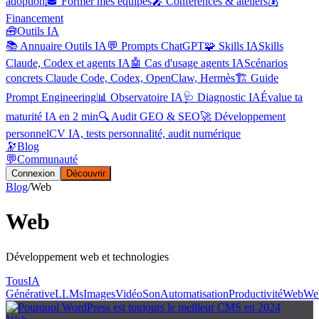
adoption
🎓 Former mes équipes
🎤 Conférences & ateliers
💰
Financement
🧰
Outils IA
📚 Annuaire Outils IA
💬 Prompts ChatGPT
🧩 Skills IA
Skills
Claude, Codex et agents IA
🤖 Cas d'usage agents IA
Scénarios
concrets Claude Code, Codex, OpenClaw, Hermès
🏗️ Guide
Prompt Engineering
📊 Observatoire IA
🩺 Diagnostic IA
Évalue ta
maturité IA en 2 min
🔍 Audit GEO & SEO
🚀 Développement
personnel
CV IA, tests personnalité, audit numérique
🔭
Blog
💬
Communauté
Connexion
Découvrir
Blog
/
Web
Web
Développement web et technologies
Tous
IA
Générative
LLMs
Images
Vidéo
Son
Automatisation
Productivité
Web
We