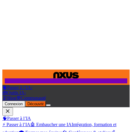
🧠
Passer à l’IA
›
🧰
Outils IA
›
🔭
Blog
💬
Communauté
Connexion
Découvrir
🧠
Passer à l’IA
⚡ Passer à l’IA
🤖 Embaucher une IA
Intégration, formation et