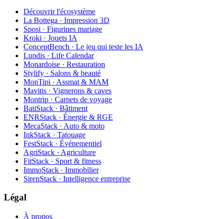
Découvrir l'écosystème
La Bottega · Impression 3D
Sposi · Figurines mariage
Kroki · Jouets IA
ConceptBench · Le jeu qui teste les IA
Lundis · Life Calendar
Monardoise · Restauration
Stylify · Salons & beauté
MonTipi · Assmat & MAM
Mavitis · Vignerons & caves
Montrip · Carnets de voyage
BatiStack · Bâtiment
ENRStack · Énergie & RGE
MecaStack · Auto & moto
InkStack · Tatouage
FestStack · Événementiel
AgriStack · Agriculture
FitStack · Sport & fitness
ImmoStack · Immobilier
SirenStack · Intelligence entreprise
Légal
À propos