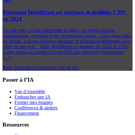
Web
Pourquoi WordPress est toujours le meilleur CMS
en 2024
Un site web, est une plateforme en ligne, accessible ou non
publiquement, constitué d'une ou plusieurs pages. Sans entrer dans
les détails, il existe plusieurs langages et techniques différentes pour
créer un site web. Mais, WordPress est toujours en 2024, le CMS
le plus utilisé au monde puisque 43% des sites web fonctionnent
[…]
Rudy Molinillo
29 septembre 2023
8
min
Passer à l’IA
Vue d’ensemble
Embaucher une IA
Former mes équipes
Conférences & ateliers
Financement
Ressources