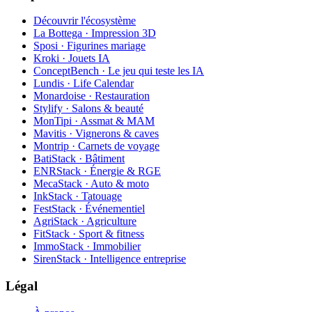
Découvrir l'écosystème
La Bottega · Impression 3D
Sposi · Figurines mariage
Kroki · Jouets IA
ConceptBench · Le jeu qui teste les IA
Lundis · Life Calendar
Monardoise · Restauration
Stylify · Salons & beauté
MonTipi · Assmat & MAM
Mavitis · Vignerons & caves
Montrip · Carnets de voyage
BatiStack · Bâtiment
ENRStack · Énergie & RGE
MecaStack · Auto & moto
InkStack · Tatouage
FestStack · Événementiel
AgriStack · Agriculture
FitStack · Sport & fitness
ImmoStack · Immobilier
SirenStack · Intelligence entreprise
Légal