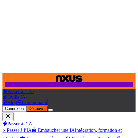
🧠
Passer à l’IA
›
🧰
Outils IA
›
🔭
Blog
💬
Communauté
Connexion
Découvrir
🧠
Passer à l’IA
⚡ Passer à l’IA
🤖 Embaucher une IA
Intégration, formation et