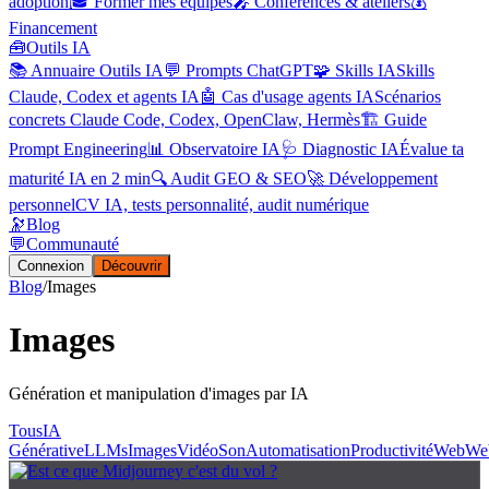
adoption
🎓 Former mes équipes
🎤 Conférences & ateliers
💰
Financement
🧰
Outils IA
📚 Annuaire Outils IA
💬 Prompts ChatGPT
🧩 Skills IA
Skills
Claude, Codex et agents IA
🤖 Cas d'usage agents IA
Scénarios
concrets Claude Code, Codex, OpenClaw, Hermès
🏗️ Guide
Prompt Engineering
📊 Observatoire IA
🩺 Diagnostic IA
Évalue ta
maturité IA en 2 min
🔍 Audit GEO & SEO
🚀 Développement
personnel
CV IA, tests personnalité, audit numérique
🔭
Blog
💬
Communauté
Connexion
Découvrir
Blog
/
Images
Images
Génération et manipulation d'images par IA
Tous
IA
Générative
LLMs
Images
Vidéo
Son
Automatisation
Productivité
Web
We