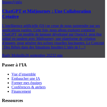
Images
Vidéo
ChatGPT et Midjourney : Une Collaboration
Créative
L'intelligence artificielle (IA) ne cesse de nous surprendre par ses
applications variées. Cette fois, nous allons explorer comment
ChatGPT, un modèle de langage développé par OpenAI, peut être
utilisé en tandem avec Midjourney, une plateforme de création
d'images, pour générer des scènes visuelles fascinantes. Le Concept
: Des Bébés dans des Situations Insolites L'idée de […]
Rudy Molinillo
26 septembre 2023
2
min
Passer à l’IA
Vue d’ensemble
Embaucher une IA
Former mes équipes
Conférences & ateliers
Financement
Ressources