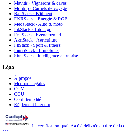
Mavitis · Vignerons & caves
Montrip · Carnets de voyage
BatiStack · Bâtiment
ENRStack · Énergie & RGE
MecaStack · Auto & moto
InkStack · Tatouage
FestStack · Événementiel
AgriStack · Agriculture
FitStack · Sport & fitness
ImmoStack · Immobilier
SirenStack · Intelligence entreprise
Légal
À propos
Mentions légales
CGV
CGU
Confidentialité
Règlement intérieur
La certification qualité a été délivrée au titre de la ou