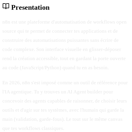
Presentation
n8n est une plateforme d'automatisation de workflows open
source qui te permet de connecter tes applications et de
construire des automatisations puissantes sans écrire de
code complexe. Son interface visuelle en glisser-déposer
rend la création accessible, tout en gardant la porte ouverte
au code (JavaScript/Python) quand tu en as besoin.
En 2026, n8n s'est imposé comme un outil de référence pour
l'IA agentique. Tu y trouves un AI Agent builder pour
concevoir des agents capables de raisonner, de choisir leurs
outils et d'agir sur tes systèmes, avec l'humain qui garde la
main (validation, garde-fous). Le tout sur le même canvas
que tes workflows classiques.