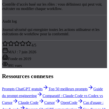
Contrôle d’accès basé sur les rôles : vous définissez qui peut voir,
exécuter ou modifier chaque workflow.
Audit log
Journal sécurisé qui enregistre toutes les actions utilisateur et les
exécutions de workflow pour la conformité.
4
/5
MAJ :
7 juin 2026
Fonde en
2019
991
vues
Ressources connexes
Prompts ChatGPT gratuits
Top 50 meilleurs prompts
Guide
du prompt engineering
Comparatif : Claude Code vs Codex vs
Cursor
Claude Code
Cursor
OpenCode
Cas d'usage :