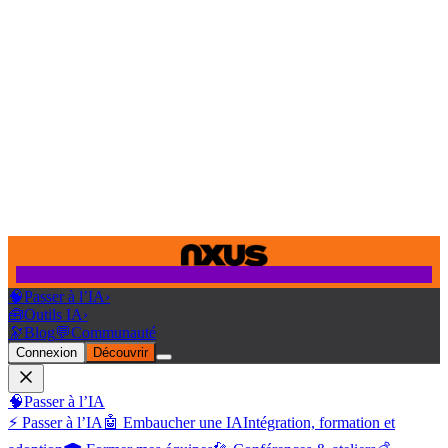
🧠
Passer à l’IA
›
🧰
Outils IA
›
🔭
Blog
💬
Communauté
Connexion
Découvrir
🧠
Passer à l’IA
⚡ Passer à l’IA
🤖 Embaucher une IA
Intégration, formation et