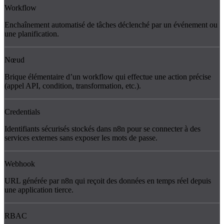
Workflow
Enchaînement automatisé de tâches déclenché par un événement ou
une planification.
Nœud
Brique élémentaire d’un workflow qui effectue une action précise
(appel API, condition, transformation, etc.).
Credentials
Identifiants sécurisés stockés dans n8n pour se connecter à des
services externes sans exposer les mots de passe.
Webhook
URL générée par n8n qui reçoit des données en temps réel depuis
une application tierce.
RBAC