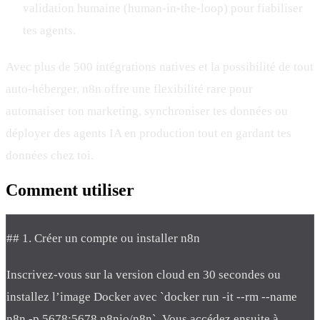
validation humaine (human-in-the-loop) pour fiabiliser
tes agents.
Avec plus de 500 intégrations natives et la possibilité de tout
auto-héberger, n8n offre une flexibilité rare pour
automatiser ton marketing, synchroniser tes données ou
déployer des agents IA en production tout en gardant tes
données chez toi.
Comment
utiliser
## 1. Créer un compte ou installer n8n
Inscrivez-vous sur la version cloud en 30 secondes ou
installez l’image Docker avec `docker run -it --rm --name
n8n -p 5678:5678 n8nio/n8n`. Vous accédez ensuite à