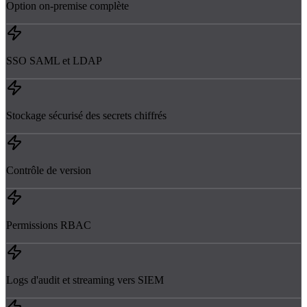
Option on-premise complète
SSO SAML et LDAP
Stockage sécurisé des secrets chiffrés
Contrôle de version
Permissions RBAC
Logs d'audit et streaming vers SIEM