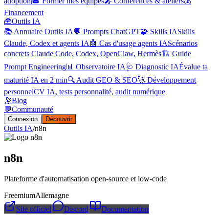
adoption
🎓 Former mes équipes
🎤 Conférences & ateliers
💰
Financement
🧰
Outils IA
📚 Annuaire Outils IA
💬 Prompts ChatGPT
🧩 Skills IA
Skills
Claude, Codex et agents IA
🤖 Cas d'usage agents IA
Scénarios
concrets Claude Code, Codex, OpenClaw, Hermès
🏗️ Guide
Prompt Engineering
📊 Observatoire IA
🩺 Diagnostic IA
Évalue ta
maturité IA en 2 min
🔍 Audit GEO & SEO
🚀 Développement
personnel
CV IA, tests personnalité, audit numérique
🔭
Blog
💬
Communauté
Connexion
Découvrir
Outils IA
/
n8n
n8n
Plateforme d'automatisation open-source et low-code
Freemium
Allemagne
Site officiel
Discord
Documentation