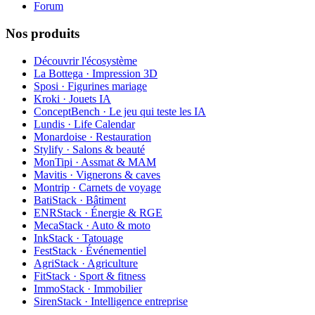
Forum
Nos produits
Découvrir l'écosystème
La Bottega · Impression 3D
Sposi · Figurines mariage
Kroki · Jouets IA
ConceptBench · Le jeu qui teste les IA
Lundis · Life Calendar
Monardoise · Restauration
Stylify · Salons & beauté
MonTipi · Assmat & MAM
Mavitis · Vignerons & caves
Montrip · Carnets de voyage
BatiStack · Bâtiment
ENRStack · Énergie & RGE
MecaStack · Auto & moto
InkStack · Tatouage
FestStack · Événementiel
AgriStack · Agriculture
FitStack · Sport & fitness
ImmoStack · Immobilier
SirenStack · Intelligence entreprise