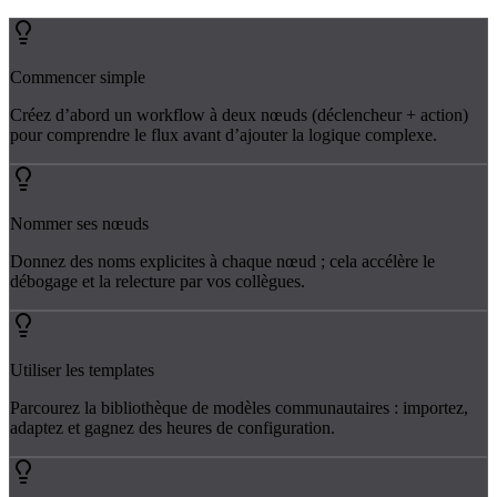
Commencer simple
Créez d’abord un workflow à deux nœuds (déclencheur + action)
pour comprendre le flux avant d’ajouter la logique complexe.
Nommer ses nœuds
Donnez des noms explicites à chaque nœud ; cela accélère le
débogage et la relecture par vos collègues.
Utiliser les templates
Parcourez la bibliothèque de modèles communautaires : importez,
adaptez et gagnez des heures de configuration.