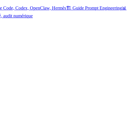
ude Code, Codex, OpenClaw, Hermès
🏗️ Guide Prompt Engineering
📊
é, audit numérique