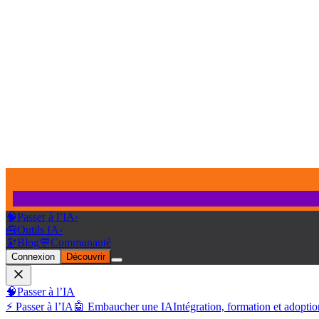
🧠
Passer à l’IA
›
🧰
Outils IA
›
🔭
Blog
💬
Communauté
Connexion
Découvrir
🧠
Passer à l’IA
⚡ Passer à l’IA
🤖 Embaucher une IA
Intégration, formation et adoptio