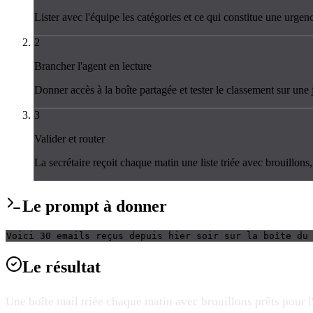
Lister avec l'équipe les catégories et ce qui constitue une urgen
2
Brancher l'agent en lecture
Donner accès à la boîte partagée et tester le classement sur un
3
Valider et router
La secrétaire reçoit chaque matin une liste triée avec brouillons
Le
prompt
à donner
Voici 30 emails reçus depuis hier soir sur la boîte du
Le
résultat
Une boîte mail triée chaque matin avec brouillons prêts pour l'