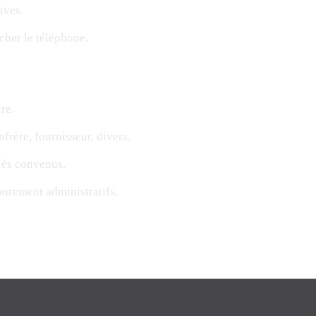
ives.
her le téléphone.
re.
nfrère, fournisseur, divers.
lés convenus.
urement administratifs.