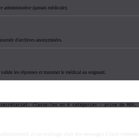
ce administrative (jamais médicale).
e journée d'archives anonymisées.
, valide les réponses et transmet le médical au soignant.
 secrétariat. Classe-les en 6 catégories : prise de RDV,
administratif, et un repérage clair des messages à faire remonte