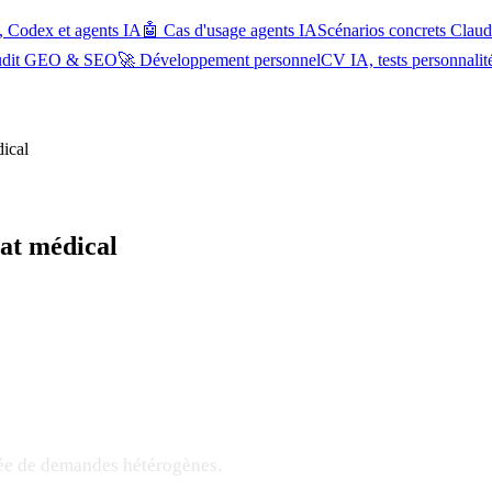
, Codex et agents IA
🤖 Cas d'usage agents IA
Scénarios concrets Cla
udit GEO & SEO
🚀 Développement personnel
CV IA, tests personnalit
dical
iat médical
rée de demandes hétérogènes.