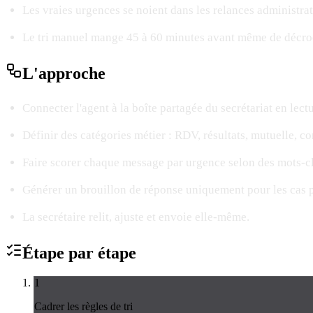
Les vraies urgences se noient dans les relances administrat
Le tri manuel mange 45 à 60 minutes avant même de décroc
L'
approche
Connecter l'agent à la boîte partagée du secrétariat en lectu
Définir des catégories métier : RDV, résultats, mutuelle, co
Faire scorer chaque message par urgence selon des mots-c
Générer un brouillon de réponse uniquement pour les cas p
La secrétaire relit, ajuste et envoie elle-même.
Étape par
étape
1
Cadrer les règles de tri