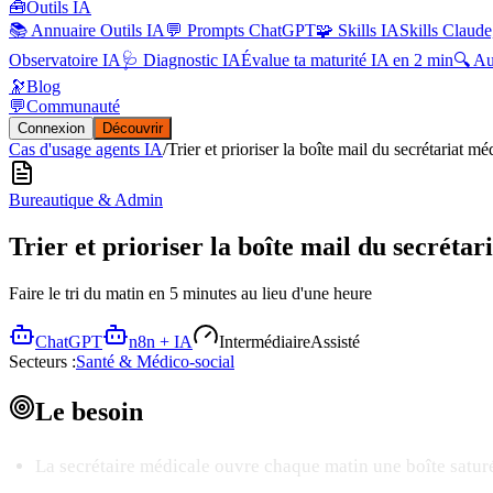
🧰
Outils IA
📚 Annuaire Outils IA
💬 Prompts ChatGPT
🧩 Skills IA
Skills Claude
Observatoire IA
🩺 Diagnostic IA
Évalue ta maturité IA en 2 min
🔍 A
🔭
Blog
💬
Communauté
Connexion
Découvrir
Cas d'usage agents IA
/
Trier et prioriser la boîte mail du secrétariat mé
Bureautique & Admin
Trier et prioriser la boîte mail du secrétar
Faire le tri du matin en 5 minutes au lieu d'une heure
ChatGPT
n8n + IA
Intermédiaire
Assisté
Secteurs :
Santé & Médico-social
Le
besoin
La secrétaire médicale ouvre chaque matin une boîte satu