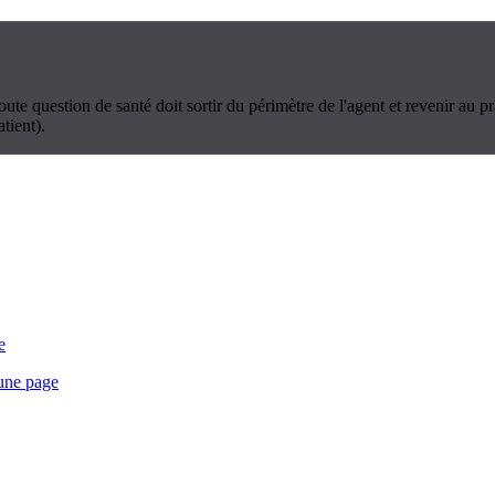
ute question de santé doit sortir du périmètre de l'agent et revenir au pra
tient).
e
 une page