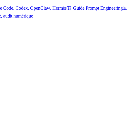
ude Code, Codex, OpenClaw, Hermès
🏗️ Guide Prompt Engineering
📊
é, audit numérique