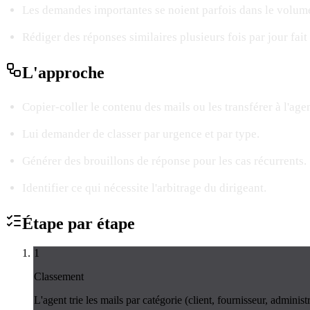
Les demandes importantes se noient parfois dans le volum
Rédiger des réponses similaires plusieurs fois par jour fai
L'
approche
Copier-coller le contenu des mails ou les transférer à l'agen
Lui demander de classer par urgence et par type.
Générer des brouillons de réponse pour les cas récurrents.
Identifier ce qui nécessite l'arbitrage du dirigeant.
Étape par
étape
1
Classement
L'agent trie les mails par catégorie (client, fournisseur, administ