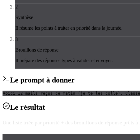
2
Synthèse
Il résume les points à traiter en priorité dans la journée.
3
Brouillons de réponse
Il prépare des réponses types à valider et envoyer.
Le
prompt
à donner
Voici 12 mails reçus ce matin (je te les colle). Class
Le
résultat
Une liste triée par priorité + des brouillons de réponse prêts à r