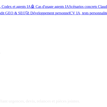
, Codex et agents IA
🤖 Cas d'usage agents IA
Scénarios concrets Cla
udit GEO & SEO
🚀 Développement personnel
CV IA, tests personnalit
r
êlant urgences, devis, relances et pièces jointes.