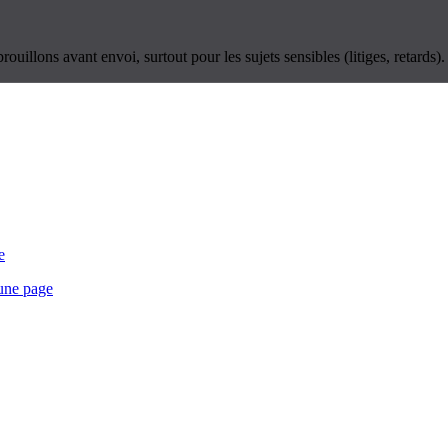
rouillons avant envoi, surtout pour les sujets sensibles (litiges, retards).
e
 une page