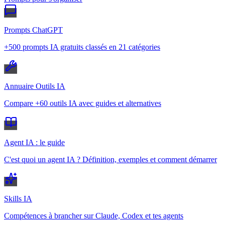
Prompts ChatGPT
+500 prompts IA gratuits classés en 21 catégories
Annuaire Outils IA
Compare +60 outils IA avec guides et alternatives
Agent IA : le guide
C'est quoi un agent IA ? Définition, exemples et comment démarrer
Skills IA
Compétences à brancher sur Claude, Codex et tes agents