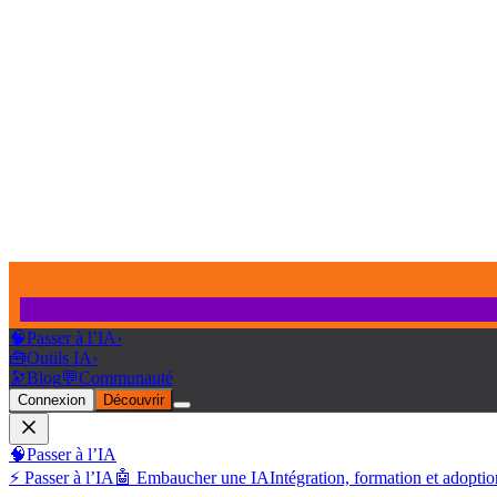
🧠
Passer à l’IA
›
🧰
Outils IA
›
🔭
Blog
💬
Communauté
Connexion
Découvrir
🧠
Passer à l’IA
⚡ Passer à l’IA
🤖 Embaucher une IA
Intégration, formation et adoptio