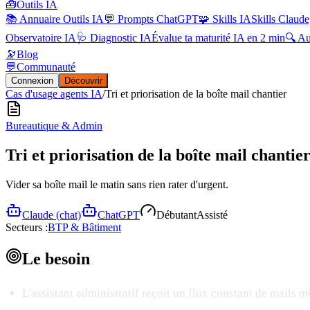
🧰
Outils IA
📚 Annuaire Outils IA
💬 Prompts ChatGPT
🧩 Skills IA
Skills Claude
Observatoire IA
🩺 Diagnostic IA
Évalue ta maturité IA en 2 min
🔍 A
🔭
Blog
💬
Communauté
Connexion
Découvrir
Cas d'usage agents IA
/
Tri et priorisation de la boîte mail chantier
Bureautique & Admin
Tri et priorisation de la boîte mail chantie
Vider sa boîte mail le matin sans rien rater d'urgent.
Claude (chat)
ChatGPT
Débutant
Assisté
Secteurs :
BTP & Bâtiment
Le
besoin
L'assistant administratif reçoit un flux constant de mails m