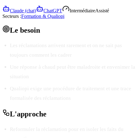
Claude (chat)
ChatGPT
Intermédiaire
Assisté
Secteurs :
Formation & Qualiopi
Le
besoin
Les réclamations arrivent rarement et on ne sait pas
toujours comment les cadrer
Une réponse à chaud peut être maladroite et envenimer la
situation
Qualiopi exige une procédure de traitement et une trace
formalisée des réclamations
L'
approche
Reformuler la réclamation pour en isoler les faits du