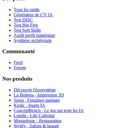
Tous les outils
Générateur de CV IA
Test DISC
Test Big Five
Test Soft Skills
Audit profil numérique
Synthèse archétypale
Communauté
Feed
Forum
Nos produits
Découvrir l'écosystème
La Bottega · Impression 3D
Sposi · Figurines mariage
Kroki · Jouets IA
ConceptBench · Le jeu qui teste les IA
Lundis · Life Calendar
Monardoise · Restauration
Stylify · Salons & beauté