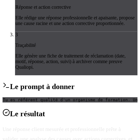
Réponse et action corrective
Elle rédige une réponse professionnelle et apaisante, propose
une cause racine et une action corrective proportionnée.
3
Traçabilité
Elle génère une fiche de traitement de réclamation (date,
motif, réponse, action, suivi) à archiver comme preuve
Qualiopi.
Le
prompt
à donner
Tu es référent qualité d'un organisme de formation. Un
Le
résultat
Une réponse client mesurée et professionnelle prête à
valider, une analyse des causes avec actions correctives, et