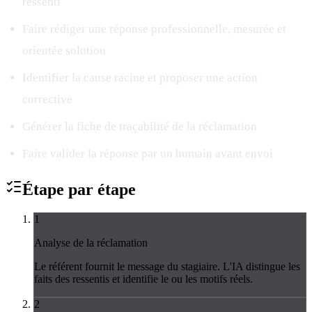
ressenti
Faire rédiger une réponse professionnelle, mesurée et
orientée solution
Identifier la cause racine et proposer une action
corrective
Générer la fiche de traçabilité de la réclamation
Faire valider la réponse par un humain avant envoi
Étape par
étape
1
Analyse de la réclamation
Le référent fournit le message du stagiaire. L'IA distingue les
faits des ressentis et identifie le ou les motifs réels.
2