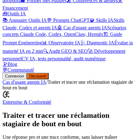
adoption
🎓 Former mes équipes
🎤 Conférences & ateliers
💰
Financement
🧰
Outils IA
📚 Annuaire Outils IA
💬 Prompts ChatGPT
🧩 Skills IA
Skills
Claude, Codex et agents IA
🤖 Cas d'usage agents IA
Scénarios
concrets Claude Code, Codex, OpenClaw, Hermès
🏗️ Guide
Prompt Engineering
📊 Observatoire IA
🩺 Diagnostic IA
Évalue ta
maturité IA en 2 min
🔍 Audit GEO & SEO
🚀 Développement
personnel
CV IA, tests personnalité, audit numérique
🔭
Blog
💬
Communauté
Connexion
Découvrir
Cas d'usage agents IA
/
Traiter et tracer une réclamation stagiaire de
bout en bout
Entreprise & Conformité
Traiter et tracer une réclamation
stagiaire de bout en bout
Une réponse pro et une trace conforme, sans laisser traîner