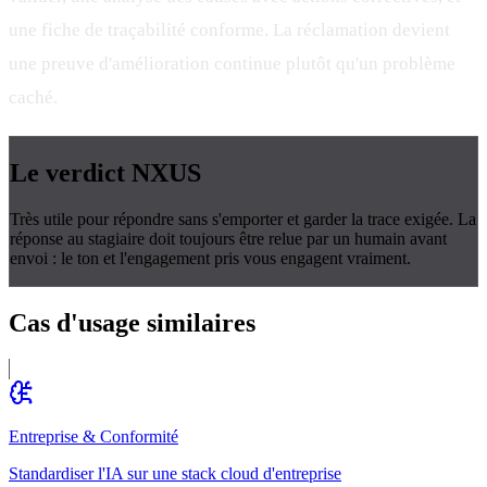
une fiche de traçabilité conforme. La réclamation devient
une preuve d'amélioration continue plutôt qu'un problème
caché.
Le verdict
NXUS
Très utile pour répondre sans s'emporter et garder la trace exigée. La
réponse au stagiaire doit toujours être relue par un humain avant
envoi : le ton et l'engagement pris vous engagent vraiment.
Cas d'usage
similaires
Entreprise & Conformité
Standardiser l'IA sur une stack cloud d'entreprise