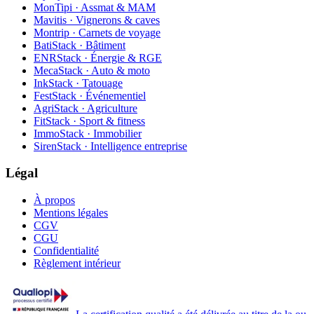
MonTipi · Assmat & MAM
Mavitis · Vignerons & caves
Montrip · Carnets de voyage
BatiStack · Bâtiment
ENRStack · Énergie & RGE
MecaStack · Auto & moto
InkStack · Tatouage
FestStack · Événementiel
AgriStack · Agriculture
FitStack · Sport & fitness
ImmoStack · Immobilier
SirenStack · Intelligence entreprise
Légal
À propos
Mentions légales
CGV
CGU
Confidentialité
Règlement intérieur