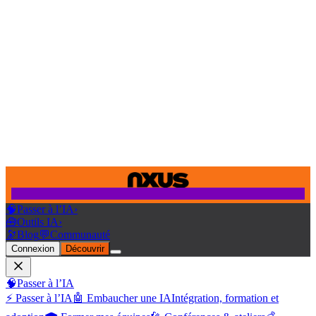
🧠
Passer à l’IA
›
🧰
Outils IA
›
🔭
Blog
💬
Communauté
Connexion
Découvrir
🧠
Passer à l’IA
⚡ Passer à l’IA
🤖 Embaucher une IA
Intégration, formation et