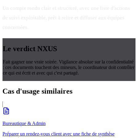
Un compte rendu clair et structuré, avec une liste d'actions
de suivi exploitable, prêt à relire et diffuser aux équipes
concernées.
Le verdict
NXUS
Fait gagner une vraie soirée. Vigilance absolue sur la confidentialité
: ces documents touchent des mineurs, le coordinateur doit contrôler
ce qui est écrit et avec qui c'est partagé.
Cas d'usage
similaires
Bureautique & Admin
Préparer un rendez-vous client avec une fiche de synthèse