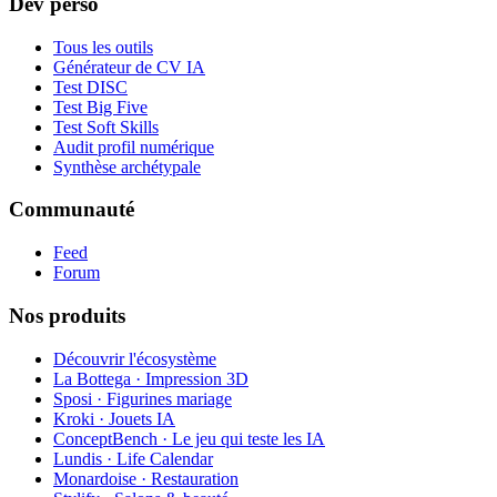
Dev perso
Tous les outils
Générateur de CV IA
Test DISC
Test Big Five
Test Soft Skills
Audit profil numérique
Synthèse archétypale
Communauté
Feed
Forum
Nos produits
Découvrir l'écosystème
La Bottega · Impression 3D
Sposi · Figurines mariage
Kroki · Jouets IA
ConceptBench · Le jeu qui teste les IA
Lundis · Life Calendar
Monardoise · Restauration