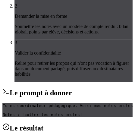
2
Demander la mise en forme
Soumettre les notes avec un modèle de compte rendu : bilan
global, points par élève, décisions et actions.
3
Valider la confidentialité
Relire pour retirer les propos qui n'ont pas vocation à figurer
dans un document partagé, puis diffuser aux destinataires
habilités.
Le
prompt
à donner
Tu es coordinateur pédagogique. Voici mes notes brutes 
Notes : [coller les notes brutes]
Le
résultat