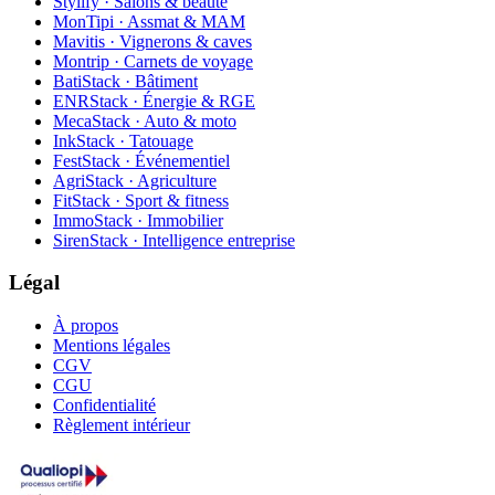
Stylify · Salons & beauté
MonTipi · Assmat & MAM
Mavitis · Vignerons & caves
Montrip · Carnets de voyage
BatiStack · Bâtiment
ENRStack · Énergie & RGE
MecaStack · Auto & moto
InkStack · Tatouage
FestStack · Événementiel
AgriStack · Agriculture
FitStack · Sport & fitness
ImmoStack · Immobilier
SirenStack · Intelligence entreprise
Légal
À propos
Mentions légales
CGV
CGU
Confidentialité
Règlement intérieur