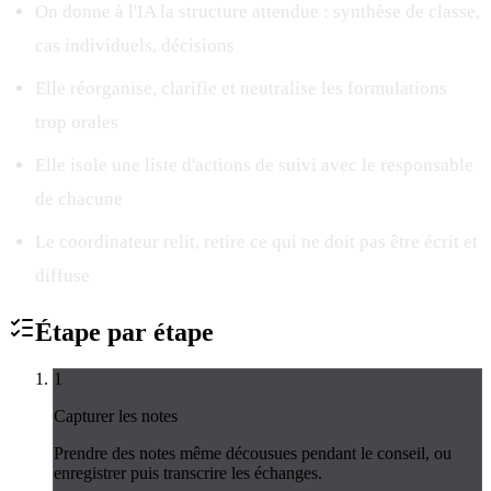
On donne à l'IA la structure attendue : synthèse de classe,
cas individuels, décisions
Elle réorganise, clarifie et neutralise les formulations
trop orales
Elle isole une liste d'actions de suivi avec le responsable
de chacune
Le coordinateur relit, retire ce qui ne doit pas être écrit et
diffuse
Étape par
étape
1
Capturer les notes
Prendre des notes même décousues pendant le conseil, ou
enregistrer puis transcrire les échanges.