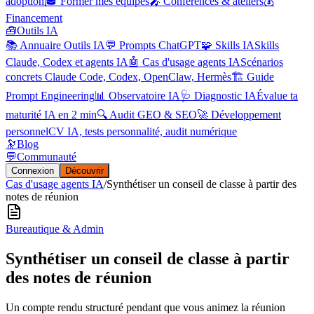
adoption
🎓 Former mes équipes
🎤 Conférences & ateliers
💰
Financement
🧰
Outils IA
📚 Annuaire Outils IA
💬 Prompts ChatGPT
🧩 Skills IA
Skills
Claude, Codex et agents IA
🤖 Cas d'usage agents IA
Scénarios
concrets Claude Code, Codex, OpenClaw, Hermès
🏗️ Guide
Prompt Engineering
📊 Observatoire IA
🩺 Diagnostic IA
Évalue ta
maturité IA en 2 min
🔍 Audit GEO & SEO
🚀 Développement
personnel
CV IA, tests personnalité, audit numérique
🔭
Blog
💬
Communauté
Connexion
Découvrir
Cas d'usage agents IA
/
Synthétiser un conseil de classe à partir des
notes de réunion
Bureautique & Admin
Synthétiser un conseil de classe à partir
des notes de réunion
Un compte rendu structuré pendant que vous animez la réunion