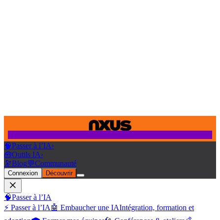
🧠
Passer à l’IA
›
🧰
Outils IA
›
🔭
Blog
💬
Communauté
Connexion
Découvrir
🧠
Passer à l’IA
⚡ Passer à l’IA
🤖 Embaucher une IA
Intégration, formation et