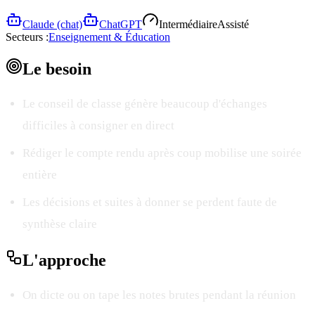
Claude (chat)
ChatGPT
Intermédiaire
Assisté
Secteurs :
Enseignement & Éducation
Le
besoin
Le conseil de classe génère beaucoup d'échanges
difficiles à consigner en direct
Rédiger le compte rendu après coup mobilise une soirée
entière
Les décisions et suites à donner se perdent faute de
synthèse claire
L'
approche
On dicte ou on tape les notes brutes pendant la réunion