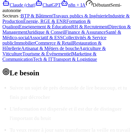
Claude (chat)
ChatGPT
n8n + IA
Débutant
Semi-
autonome
Secteurs :
BTP & Bâtiment
Travaux publics & Ingénierie
Industrie &
Production
Énergie, RGE & ENR
Formation &
Qualiopi
Enseignement & Éducation
RH & Recrutement
Direction &
Management
Juridique & Conseil
Finance & Assurance
Santé &
Médico-social
Associatif & ESS
Collectivités & Service
public
Immobilier
Commerce & Retail
Restauration &
Hôtellerie
Artisanat & Métiers de bouche
Agriculture &
Viticulture
Tourisme & Événementiel
Marketing &
Communication
Tech & IT
Transport & Logistique
Le
besoin
Suivre un sujet de près demande de lire beaucoup, et tu
finis par décrocher
L'information est dispersée et il est dur de distinguer
l'important du bruit
Tu veux rester à jour sans transformer la veille en travail