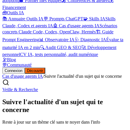
adoption
🎓 Former mes équipes
🎤 Conférences & ateliers
💰
Financement
🧰
Outils IA
📚 Annuaire Outils IA
💬 Prompts ChatGPT
🧩 Skills IA
Skills
Claude, Codex et agents IA
🤖 Cas d'usage agents IA
Scénarios
concrets Claude Code, Codex, OpenClaw, Hermès
🏗️ Guide
Prompt Engineering
📊 Observatoire IA
🩺 Diagnostic IA
Évalue ta
maturité IA en 2 min
🔍 Audit GEO & SEO
🚀 Développement
personnel
CV IA, tests personnalité, audit numérique
🔭
Blog
💬
Communauté
Connexion
Découvrir
Cas d'usage agents IA
/
Suivre l'actualité d'un sujet qui te concerne
Veille & Recherche
Suivre l'actualité d'un sujet qui te
concerne
Reste à jour sur un thème clé sans te noyer dans l'info