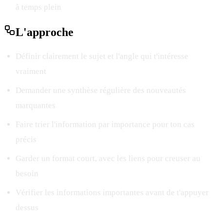
à temps plein
L'
approche
Définir clairement le sujet et l'angle qui t'intéresse
vraiment
Demander une synthèse régulière des nouveautés
marquantes
Faire trier l'information par importance pour ton cas
précis
Garder un format court, avec les liens pour creuser au
besoin
Vérifier les informations importantes avant de t'appuyer
dessus