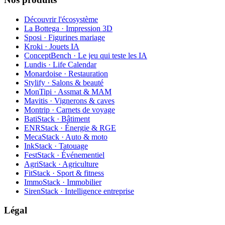
Découvrir l'écosystème
La Bottega · Impression 3D
Sposi · Figurines mariage
Kroki · Jouets IA
ConceptBench · Le jeu qui teste les IA
Lundis · Life Calendar
Monardoise · Restauration
Stylify · Salons & beauté
MonTipi · Assmat & MAM
Mavitis · Vignerons & caves
Montrip · Carnets de voyage
BatiStack · Bâtiment
ENRStack · Énergie & RGE
MecaStack · Auto & moto
InkStack · Tatouage
FestStack · Événementiel
AgriStack · Agriculture
FitStack · Sport & fitness
ImmoStack · Immobilier
SirenStack · Intelligence entreprise
Légal