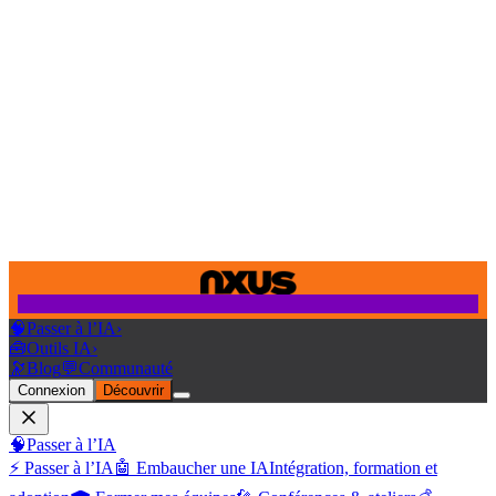
🧠
Passer à l’IA
›
🧰
Outils IA
›
🔭
Blog
💬
Communauté
Connexion
Découvrir
🧠
Passer à l’IA
⚡ Passer à l’IA
🤖 Embaucher une IA
Intégration, formation et