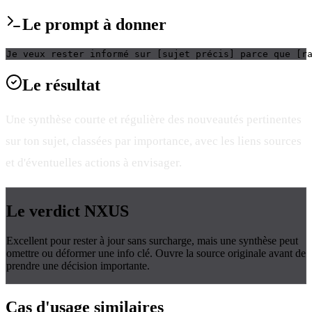
Le
prompt
à donner
Je veux rester informé sur [sujet précis] parce que [r
Le
résultat
Une synthèse courte et régulière des nouveautés pertinentes
sur ton sujet, classées par importance, avec les liens sources
et d'éventuelles actions à envisager.
Le verdict
NXUS
Excellent pour rester à jour sans surcharge, mais une synthèse peut
omettre ou déformer une info clé. Ouvre la source originale avant de
prendre une décision importante.
Cas d'usage
similaires