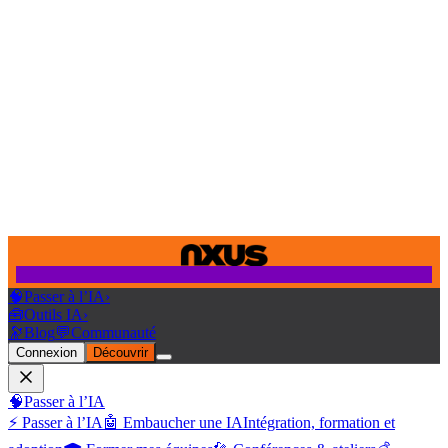
🧠
Passer à l’IA
›
🧰
Outils IA
›
🔭
Blog
💬
Communauté
Connexion
Découvrir
🧠
Passer à l’IA
⚡ Passer à l’IA
🤖 Embaucher une IA
Intégration, formation et