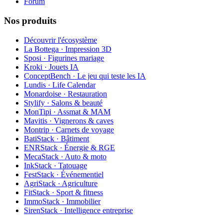
Forum
Nos produits
Découvrir l'écosystème
La Bottega · Impression 3D
Sposi · Figurines mariage
Kroki · Jouets IA
ConceptBench · Le jeu qui teste les IA
Lundis · Life Calendar
Monardoise · Restauration
Stylify · Salons & beauté
MonTipi · Assmat & MAM
Mavitis · Vignerons & caves
Montrip · Carnets de voyage
BatiStack · Bâtiment
ENRStack · Énergie & RGE
MecaStack · Auto & moto
InkStack · Tatouage
FestStack · Événementiel
AgriStack · Agriculture
FitStack · Sport & fitness
ImmoStack · Immobilier
SirenStack · Intelligence entreprise