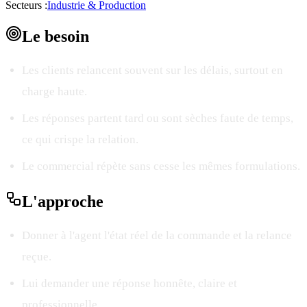
Secteurs :
Industrie & Production
Le
besoin
Les clients relancent souvent sur les délais, surtout en
charge haute.
Les réponses partent tard ou sont sèches faute de temps,
ce qui crispe la relation.
Le commercial répète sans cesse les mêmes formulations.
L'
approche
Donner à l'agent l'état réel de la commande et la relance
reçue.
Lui demander une réponse honnête, claire et
professionnelle.