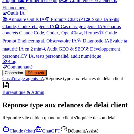
adoption
🎓 Former mes équipes
🎤 Conférences & ateliers
💰
Financement
🧰
Outils IA
📚 Annuaire Outils IA
💬 Prompts ChatGPT
🧩 Skills IA
Skills
Claude, Codex et agents IA
🤖 Cas d'usage agents IA
Scénarios
concrets Claude Code, Codex, OpenClaw, Hermès
🏗️ Guide
Prompt Engineering
📊 Observatoire IA
🩺 Diagnostic IA
Évalue ta
maturité IA en 2 min
🔍 Audit GEO & SEO
🚀 Développement
personnel
CV IA, tests personnalité, audit numérique
🔭
Blog
💬
Communauté
Connexion
Découvrir
Cas d'usage agents IA
/
Réponse type aux relances de délai client
Bureautique & Admin
Réponse type aux relances de délai client
Répondre vite et bien quand un client s'inquiète de son délai.
Claude (chat)
ChatGPT
Débutant
Assisté