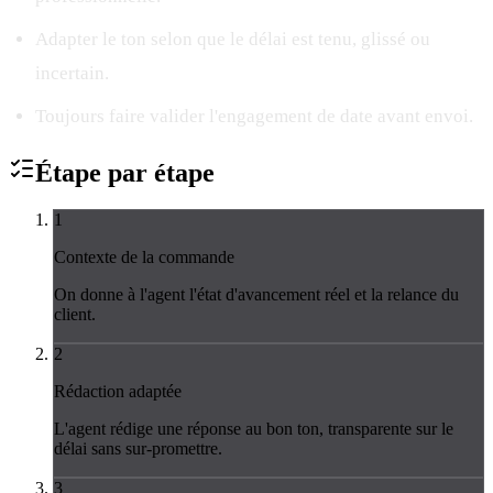
Adapter le ton selon que le délai est tenu, glissé ou
incertain.
Toujours faire valider l'engagement de date avant envoi.
Étape par
étape
1
Contexte de la commande
On donne à l'agent l'état d'avancement réel et la relance du
client.
2
Rédaction adaptée
L'agent rédige une réponse au bon ton, transparente sur le
délai sans sur-promettre.
3