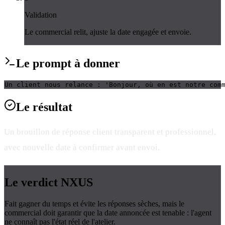
Validation
Le commercial relit, ajuste la date engagée et envoie.
Le
prompt
à donner
Un client nous relance : 'Bonjour, où en est notre com
Le
résultat
Un brouillon de réponse client transparent et professionnel,
avec nouvelle date à confirmer avant envoi.
Le verdict
NXUS
Fait gagner du temps et évite les réponses sèches, mais le
commercial doit garantir que la date annoncée est tenable : l'agent
ne connaît pas l'état réel de l'atelier.