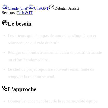
Claude (chat)
ChatGPT
Débutant
Assisté
Secteurs :
Tech & IT
Le
besoin
Les clients qui n'ont pas de nouvelles s'inquiètent et
relancent, ce qui crée du bruit.
Rédiger un point d'avancement clair et positif demande
un effort hebdomadaire.
Le chef de projet repousse souvent l'email faute de
temps, et la relation se tend.
L'
approche
Donner l'avancement brut de la semaine, côté équipe.