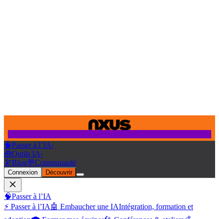
🧠
Passer à l’IA
›
🧰
Outils IA
›
🔭
Blog
💬
Communauté
Connexion
Découvrir
🧠
Passer à l’IA
⚡ Passer à l’IA
🤖 Embaucher une IA
Intégration, formation et