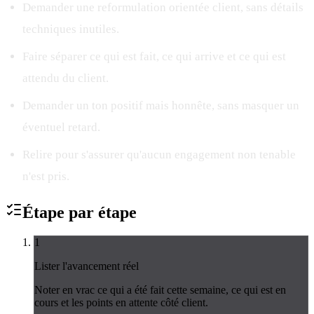
Demander une reformulation orientée client, sans détails
techniques inutiles.
Faire séparer ce qui est fait, ce qui arrive et ce qui est
attendu du client.
Demander un ton positif mais honnête, sans masquer un
éventuel retard.
Relire pour s'assurer qu'aucun engagement non tenable
n'est pris.
Étape par
étape
1
Lister l'avancement réel
Noter en vrac ce qui a été fait cette semaine, ce qui est en
cours et les points en attente côté client.