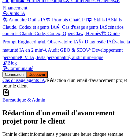
adoption
🎓 Former mes équipes
🎤 Conférences & ateliers
💰
Financement
🧰
Outils IA
📚 Annuaire Outils IA
💬 Prompts ChatGPT
🧩 Skills IA
Skills
Claude, Codex et agents IA
🤖 Cas d'usage agents IA
Scénarios
concrets Claude Code, Codex, OpenClaw, Hermès
🏗️ Guide
Prompt Engineering
📊 Observatoire IA
🩺 Diagnostic IA
Évalue ta
maturité IA en 2 min
🔍 Audit GEO & SEO
🚀 Développement
personnel
CV IA, tests personnalité, audit numérique
🔭
Blog
💬
Communauté
Connexion
Découvrir
Cas d'usage agents IA
/
Rédaction d'un email d'avancement projet
pour le client
Bureautique & Admin
Rédaction d'un email d'avancement
projet pour le client
Tenir le client informé sans y passer une heure chaque semaine