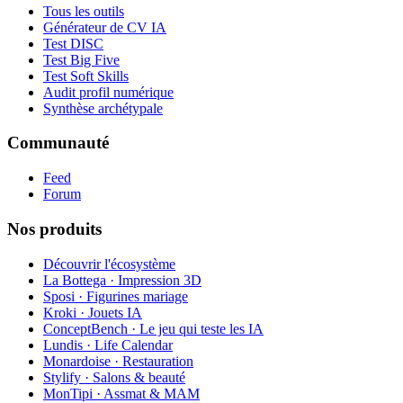
Tous les outils
Générateur de CV IA
Test DISC
Test Big Five
Test Soft Skills
Audit profil numérique
Synthèse archétypale
Communauté
Feed
Forum
Nos produits
Découvrir l'écosystème
La Bottega · Impression 3D
Sposi · Figurines mariage
Kroki · Jouets IA
ConceptBench · Le jeu qui teste les IA
Lundis · Life Calendar
Monardoise · Restauration
Stylify · Salons & beauté
MonTipi · Assmat & MAM