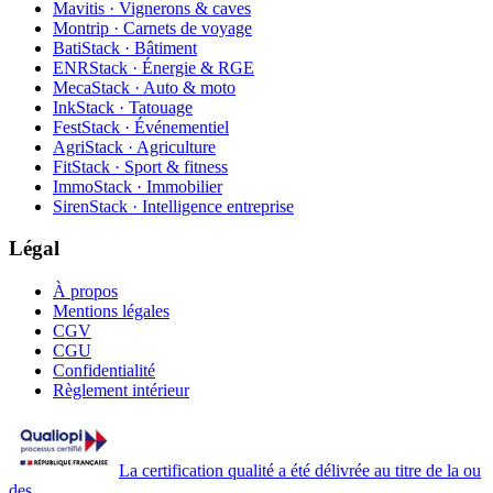
Mavitis · Vignerons & caves
Montrip · Carnets de voyage
BatiStack · Bâtiment
ENRStack · Énergie & RGE
MecaStack · Auto & moto
InkStack · Tatouage
FestStack · Événementiel
AgriStack · Agriculture
FitStack · Sport & fitness
ImmoStack · Immobilier
SirenStack · Intelligence entreprise
Légal
À propos
Mentions légales
CGV
CGU
Confidentialité
Règlement intérieur
La certification qualité a été délivrée au titre de la ou
des