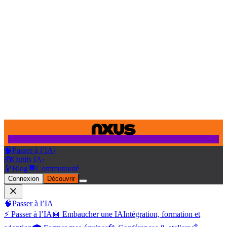
🧠
Passer à l’IA
›
🧰
Outils IA
›
🔭
Blog
💬
Communauté
Connexion
Découvrir
🧠
Passer à l’IA
⚡ Passer à l’IA
🤖 Embaucher une IA
Intégration, formation et