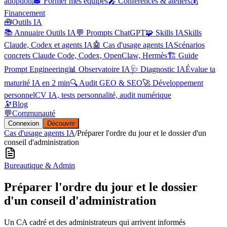
adoption
🎓 Former mes équipes
🎤 Conférences & ateliers
💰
Financement
🧰
Outils IA
📚 Annuaire Outils IA
💬 Prompts ChatGPT
🧩 Skills IA
Skills
Claude, Codex et agents IA
🤖 Cas d'usage agents IA
Scénarios
concrets Claude Code, Codex, OpenClaw, Hermès
🏗️ Guide
Prompt Engineering
📊 Observatoire IA
🩺 Diagnostic IA
Évalue ta
maturité IA en 2 min
🔍 Audit GEO & SEO
🚀 Développement
personnel
CV IA, tests personnalité, audit numérique
🔭
Blog
💬
Communauté
Connexion
Découvrir
Cas d'usage agents IA
/
Préparer l'ordre du jour et le dossier d'un
conseil d'administration
Bureautique & Admin
Préparer l'ordre du jour et le dossier
d'un conseil d'administration
Un CA cadré et des administrateurs qui arrivent informés