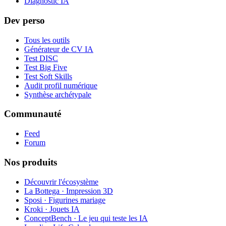
Diagnostic IA
Dev perso
Tous les outils
Générateur de CV IA
Test DISC
Test Big Five
Test Soft Skills
Audit profil numérique
Synthèse archétypale
Communauté
Feed
Forum
Nos produits
Découvrir l'écosystème
La Bottega · Impression 3D
Sposi · Figurines mariage
Kroki · Jouets IA
ConceptBench · Le jeu qui teste les IA