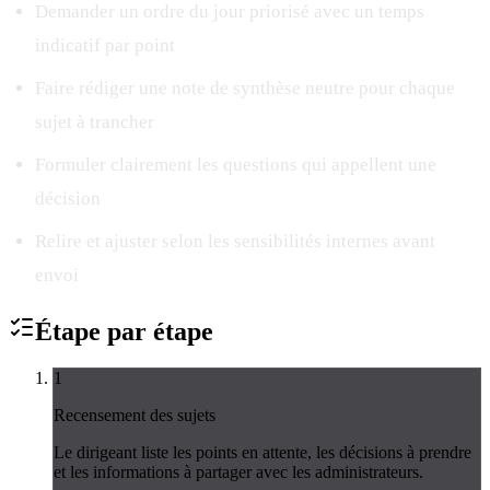
Demander un ordre du jour priorisé avec un temps
indicatif par point
Faire rédiger une note de synthèse neutre pour chaque
sujet à trancher
Formuler clairement les questions qui appellent une
décision
Relire et ajuster selon les sensibilités internes avant
envoi
Étape par
étape
1
Recensement des sujets
Le dirigeant liste les points en attente, les décisions à prendre
et les informations à partager avec les administrateurs.