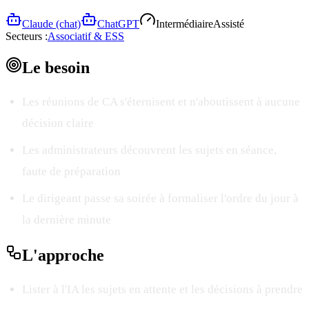
Claude (chat)
ChatGPT
Intermédiaire
Assisté
Secteurs :
Associatif & ESS
Le
besoin
Les réunions de CA s'éternisent et n'aboutissent à aucune
décision claire
Les administrateurs découvrent les sujets en séance,
faute de préparation
Le dirigeant passe sa soirée à formaliser l'ordre du jour à
la dernière minute
L'
approche
Lister à l'IA les sujets en attente et les décisions à prendre