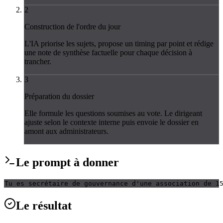
2
Construction de l'ordre du jour
L'IA priorise les sujets, propose un timing par point et rédige
une note de synthèse factuelle pour chaque décision à
trancher.
3
Préparation du dossier
Elle formule les questions soumises au vote. Le dirigeant
ajuste selon le contexte interne puis envoie le dossier en
amont aux administrateurs.
Le
prompt
à donner
Tu es secrétaire de gouvernance d'une association de 1
Le
résultat