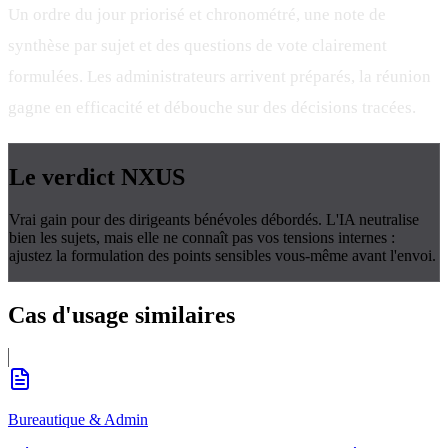
Un ordre du jour priorisé et chronométré, une note de
synthèse par sujet et des questions de vote clairement
formulées. Les administrateurs arrivent préparés, la réunion
gagne en efficacité et débouche sur des décisions tracées.
Le verdict
NXUS
Vrai gain pour des dirigeants bénévoles débordés. L'IA neutralise
bien les sujets, mais elle ne connaît pas vos tensions internes :
ajustez la formulation des points sensibles vous-même avant l'envoi.
Cas d'usage
similaires
Bureautique & Admin