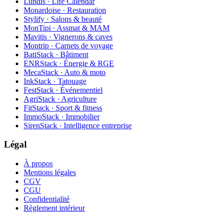
Lundis · Life Calendar
Monardoise · Restauration
Stylify · Salons & beauté
MonTipi · Assmat & MAM
Mavitis · Vignerons & caves
Montrip · Carnets de voyage
BatiStack · Bâtiment
ENRStack · Énergie & RGE
MecaStack · Auto & moto
InkStack · Tatouage
FestStack · Événementiel
AgriStack · Agriculture
FitStack · Sport & fitness
ImmoStack · Immobilier
SirenStack · Intelligence entreprise
Légal
À propos
Mentions légales
CGV
CGU
Confidentialité
Règlement intérieur