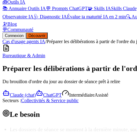
🧰
Outils IA
📚 Annuaire Outils IA
💬 Prompts ChatGPT
🧩 Skills IA
Skills Claude
Observatoire IA
🩺 Diagnostic IA
Évalue ta maturité IA en 2 min
🔍 A
🔭
Blog
💬
Communauté
Connexion
Découvrir
Cas d'usage agents IA
/
Préparer les délibérations à partir de l'ordre du 
Bureautique & Admin
Préparer les délibérations à partir de l'or
Du brouillon d'ordre du jour au dossier de séance prêt à relire
Claude (chat)
ChatGPT
Intermédiaire
Assisté
Secteurs :
Collectivités & Service public
Le
besoin
Les dossiers de séance se montent à la dernière minute, sou