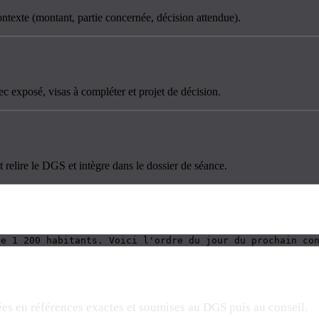
ntexte (montant, partie concernée, décision attendue).
c exposé, visas à compléter et projet de décision.
t relire le DGS et intègre dans le dossier de séance.
de 1 200 habitants. Voici l'ordre du jour du prochain co
tées en références exactes et soumises au DGS puis au conseil.