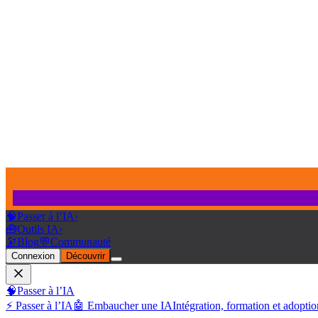
🧠
Passer à l’IA
›
🧰
Outils IA
›
🔭
Blog
💬
Communauté
Connexion
Découvrir
🧠
Passer à l’IA
⚡ Passer à l’IA
🤖 Embaucher une IA
Intégration, formation et adoptio