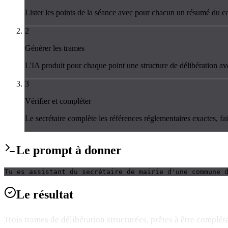
Lister les points de la séance avec pour chacun un résumé du co
2
Générer les trames
L'IA produit pour chaque point une structure de délibération ave
3
Vérifier et compléter
Le secrétaire complète les références réglementaires exactes, fai
Le
prompt
à donner
Tu es assistant du secrétaire de mairie d'une commune 
Le
résultat
Trois trames de délibération structurées, prêtes à être complé