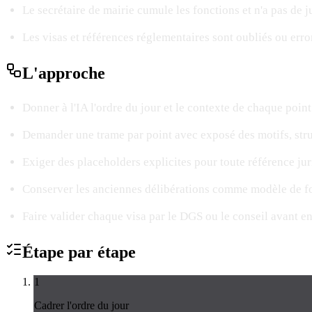
Le secrétaire de mairie cumule les fonctions et n'a pas de ju
Les visas et références réglementaires sont oubliés ou erro
L'
approche
Donner à l'IA l'ordre du jour et le contexte de chaque point
Demander une trame par point avec exposé des motifs, struc
Exiger des placeholders explicites pour toute référence jur
Conserver les anciennes délibérations comme modèle de 
Faire valider chaque visa par le DGS ou le conseil avant e
Étape par
étape
1
Cadrer l'ordre du jour