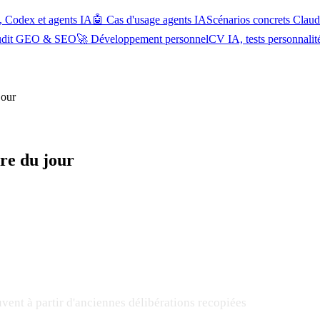
, Codex et agents IA
🤖 Cas d'usage agents IA
Scénarios concrets Cla
udit GEO & SEO
🚀 Développement personnel
CV IA, tests personnalit
jour
dre du jour
vent à partir d'anciennes délibérations recopiées