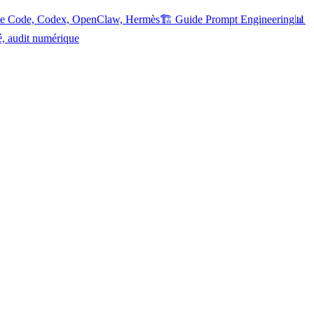
ude Code, Codex, OpenClaw, Hermès
🏗️ Guide Prompt Engineering
📊
é, audit numérique