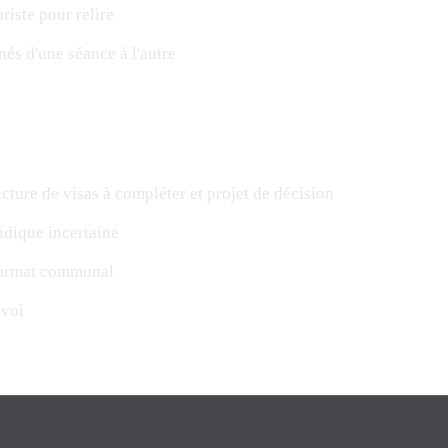
riste pour relire
nés d'une séance à l'autre
ture de visas à compléter et projet de décision
idique incertaine
format communal
nvoi