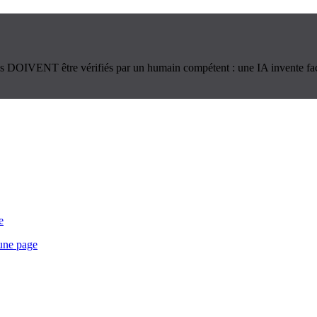
ques DOIVENT être vérifiés par un humain compétent : une IA invente fa
e
 une page