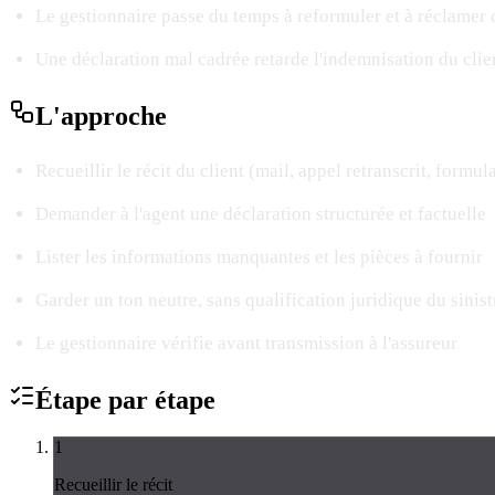
Le gestionnaire passe du temps à reformuler et à réclame
Une déclaration mal cadrée retarde l'indemnisation du clie
L'
approche
Recueillir le récit du client (mail, appel retranscrit, formul
Demander à l'agent une déclaration structurée et factuelle
Lister les informations manquantes et les pièces à fournir
Garder un ton neutre, sans qualification juridique du sinist
Le gestionnaire vérifie avant transmission à l'assureur
Étape par
étape
1
Recueillir le récit