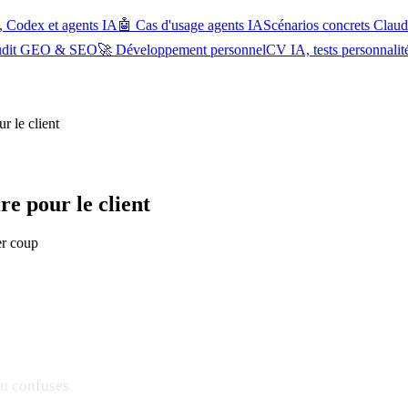
, Codex et agents IA
🤖 Cas d'usage agents IA
Scénarios concrets Cla
udit GEO & SEO
🚀 Développement personnel
CV IA, tests personnalit
r le client
re pour le client
er coup
ou confuses