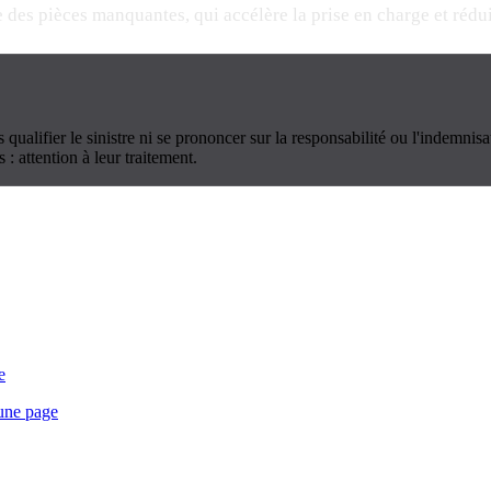
e des pièces manquantes, qui accélère la prise en charge et réduit
ualifier le sinistre ni se prononcer sur la responsabilité ou l'indemnisat
: attention à leur traitement.
e
 une page