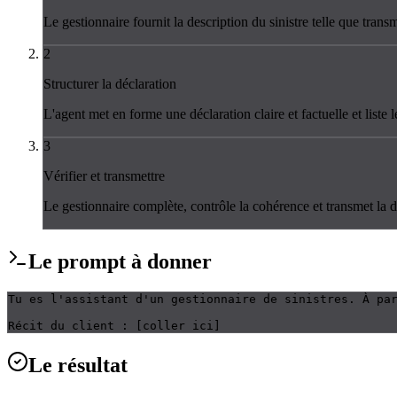
Le gestionnaire fournit la description du sinistre telle que transm
2
Structurer la déclaration
L'agent met en forme une déclaration claire et factuelle et liste
3
Vérifier et transmettre
Le gestionnaire complète, contrôle la cohérence et transmet la dé
Le
prompt
à donner
Tu es l'assistant d'un gestionnaire de sinistres. À pa
Récit du client : [coller ici]
Le
résultat