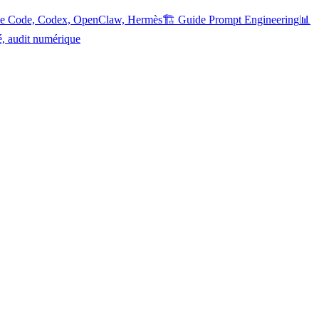
ude Code, Codex, OpenClaw, Hermès
🏗️ Guide Prompt Engineering
📊
é, audit numérique