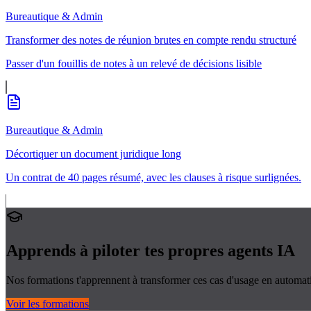
Bureautique & Admin
Transformer des notes de réunion brutes en compte rendu structuré
Passer d'un fouillis de notes à un relevé de décisions lisible
Bureautique & Admin
Décortiquer un document juridique long
Un contrat de 40 pages résumé, avec les clauses à risque surlignées.
Apprends à piloter tes propres
agents IA
Nos formations t'apprennent à transformer ces cas d'usage en automati
Voir les formations