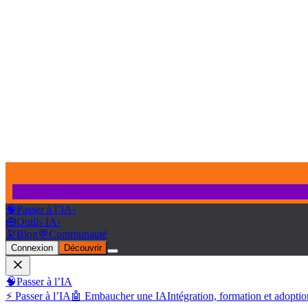
🧠
Passer à l’IA
›
🧰
Outils IA
›
🔭
Blog
💬
Communauté
Connexion
Découvrir
🧠
Passer à l’IA
⚡ Passer à l’IA
🤖 Embaucher une IA
Intégration, formation et adoptio