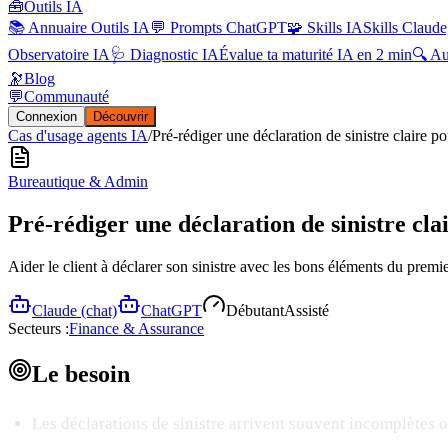
🧰
Outils IA
📚 Annuaire Outils IA
💬 Prompts ChatGPT
🧩 Skills IA
Skills Claude
Observatoire IA
🩺 Diagnostic IA
Évalue ta maturité IA en 2 min
🔍 A
🔭
Blog
💬
Communauté
Connexion
Découvrir
Cas d'usage agents IA
/
Pré-rédiger une déclaration de sinistre claire pou
Bureautique & Admin
Pré-rédiger une déclaration de sinistre clai
Aider le client à déclarer son sinistre avec les bons éléments du premi
Claude (chat)
ChatGPT
Débutant
Assisté
Secteurs :
Finance & Assurance
Le
besoin
Les déclarations de sinistre arrivent souvent incomplètes 