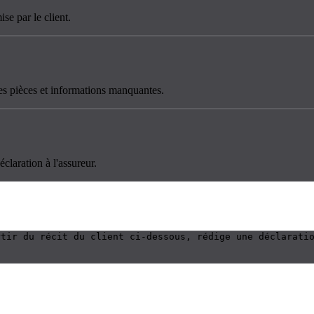
ise par le client.
 les pièces et informations manquantes.
claration à l'assureur.
rtir du récit du client ci-dessous, rédige une déclaratio