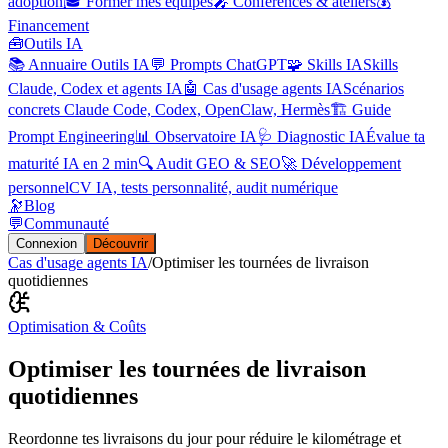
adoption
🎓 Former mes équipes
🎤 Conférences & ateliers
💰
Financement
🧰
Outils IA
📚 Annuaire Outils IA
💬 Prompts ChatGPT
🧩 Skills IA
Skills
Claude, Codex et agents IA
🤖 Cas d'usage agents IA
Scénarios
concrets Claude Code, Codex, OpenClaw, Hermès
🏗️ Guide
Prompt Engineering
📊 Observatoire IA
🩺 Diagnostic IA
Évalue ta
maturité IA en 2 min
🔍 Audit GEO & SEO
🚀 Développement
personnel
CV IA, tests personnalité, audit numérique
🔭
Blog
💬
Communauté
Connexion
Découvrir
Cas d'usage agents IA
/
Optimiser les tournées de livraison
quotidiennes
Optimisation & Coûts
Optimiser les tournées de livraison
quotidiennes
Reordonne tes livraisons du jour pour réduire le kilométrage et