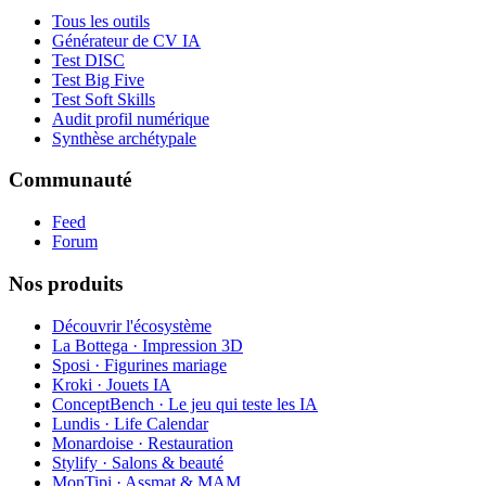
Tous les outils
Générateur de CV IA
Test DISC
Test Big Five
Test Soft Skills
Audit profil numérique
Synthèse archétypale
Communauté
Feed
Forum
Nos produits
Découvrir l'écosystème
La Bottega · Impression 3D
Sposi · Figurines mariage
Kroki · Jouets IA
ConceptBench · Le jeu qui teste les IA
Lundis · Life Calendar
Monardoise · Restauration
Stylify · Salons & beauté
MonTipi · Assmat & MAM