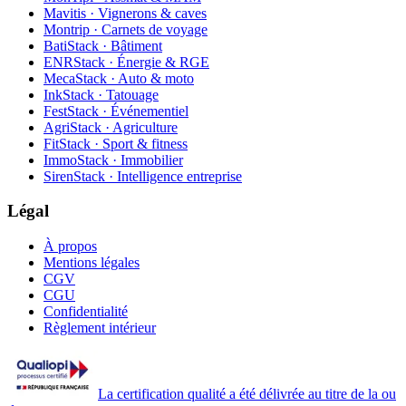
Mavitis · Vignerons & caves
Montrip · Carnets de voyage
BatiStack · Bâtiment
ENRStack · Énergie & RGE
MecaStack · Auto & moto
InkStack · Tatouage
FestStack · Événementiel
AgriStack · Agriculture
FitStack · Sport & fitness
ImmoStack · Immobilier
SirenStack · Intelligence entreprise
Légal
À propos
Mentions légales
CGV
CGU
Confidentialité
Règlement intérieur
La certification qualité a été délivrée au titre de la ou