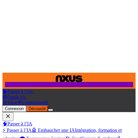
🧠
Passer à l’IA
›
🧰
Outils IA
›
🔭
Blog
💬
Communauté
Connexion
Découvrir
🧠
Passer à l’IA
⚡ Passer à l’IA
🤖 Embaucher une IA
Intégration, formation et