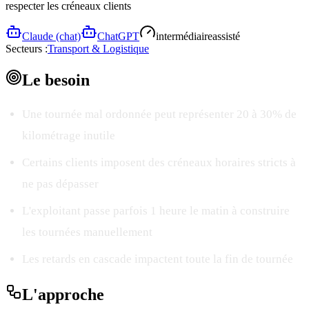
respecter les créneaux clients
Claude (chat)
ChatGPT
intermédiaire
assisté
Secteurs :
Transport & Logistique
Le
besoin
Une tournée mal ordonnée peut représenter 20 à 30% de
kilométrage inutile
Certains clients imposent des créneaux horaires stricts à
ne pas dépasser
L'exploitant passe parfois 1 heure le matin à construire
les tournées manuellement
Les retards en cascade impactent toute la fin de tournée
L'
approche