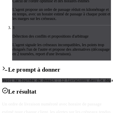
Calcul de l'ordre optimisé et des horaires estimés
L'agent propose un ordre de passage réduit en kilométrage et
en temps, avec un horaire estimé de passage à chaque point et
les marges sur les créneaux.
3
Détection des conflits et propositions d'arbitrage
L'agent signale les créneaux incompatibles, les points trop
éloignés l'un de l'autre et propose des alternatives (découpage
en 2 tournées, report d'une livraison).
Le
prompt
à donner
Voici ma tournée de demain : 12 livraisons dans le dép
Le
résultat
Un ordre de livraison numéroté avec horaire de passage
estimé pour chaque client, les alertes sur les créneaux tendus