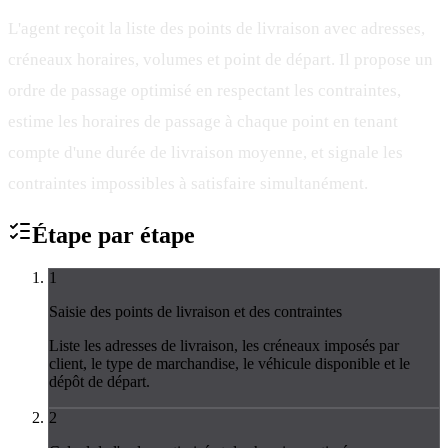
L'agent reçoit la liste des points de livraison avec adresses,
créneaux horaires, volumes et point de départ. Il propose un
ordre de passage optimisé en respectant les contraintes,
estime les horaires de passage à chaque point en tenant
compte d'une durée de livraison moyenne, et signale les
contraintes impossibles à satisfaire simultanément.
Étape par
étape
1
Saisie des points de livraison et des contraintes
Liste les adresses de livraison, les créneaux imposés par
client, le type de marchandise, le véhicule disponible et le
dépôt de départ.
2