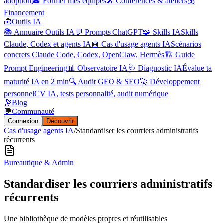
adoption
🎓 Former mes équipes
🎤 Conférences & ateliers
💰
Financement
🧰
Outils IA
📚 Annuaire Outils IA
💬 Prompts ChatGPT
🧩 Skills IA
Skills
Claude, Codex et agents IA
🤖 Cas d'usage agents IA
Scénarios
concrets Claude Code, Codex, OpenClaw, Hermès
🏗️ Guide
Prompt Engineering
📊 Observatoire IA
🩺 Diagnostic IA
Évalue ta
maturité IA en 2 min
🔍 Audit GEO & SEO
🚀 Développement
personnel
CV IA, tests personnalité, audit numérique
🔭
Blog
💬
Communauté
Connexion
Découvrir
Cas d'usage agents IA
/
Standardiser les courriers administratifs
récurrents
Bureautique & Admin
Standardiser les courriers administratifs
récurrents
Une bibliothèque de modèles propres et réutilisables