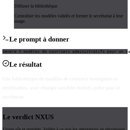
Diffuser la bibliothèque
Centraliser les modèles validés et former le secrétariat à leur
usage.
Le
prompt
à donner
Génère 5 modèles de courriers administratifs pour un c
Le
résultat
Une bibliothèque de modèles de courriers homogènes et
réutilisables, avec champs variables balisés, prête pour le
secrétariat.
Le verdict
NXUS
Usage sûr et rentable. Veiller à ce que les attestations ne divulguent