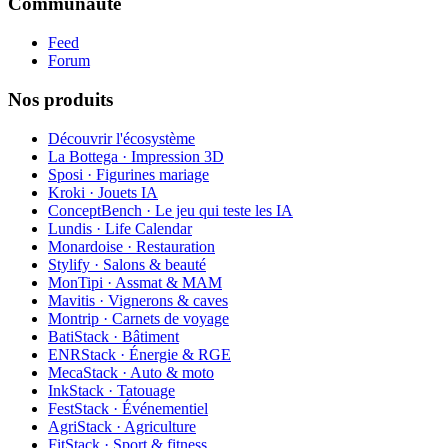
Communauté
Feed
Forum
Nos produits
Découvrir l'écosystème
La Bottega · Impression 3D
Sposi · Figurines mariage
Kroki · Jouets IA
ConceptBench · Le jeu qui teste les IA
Lundis · Life Calendar
Monardoise · Restauration
Stylify · Salons & beauté
MonTipi · Assmat & MAM
Mavitis · Vignerons & caves
Montrip · Carnets de voyage
BatiStack · Bâtiment
ENRStack · Énergie & RGE
MecaStack · Auto & moto
InkStack · Tatouage
FestStack · Événementiel
AgriStack · Agriculture
FitStack · Sport & fitness