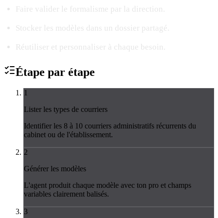
Faire valider le formalisme par la direction.
Stocker les modèles dans un dossier partagé.
Réutiliser et personnaliser à chaque besoin.
Étape par
étape
1
Lister les types de courriers
Identifier les 8 à 10 courriers administratifs récurrents du
cabinet ou de l'établissement.
2
Générer les modèles
L'agent produit chaque modèle avec ton pro et champs
variables clairement balisés.
3