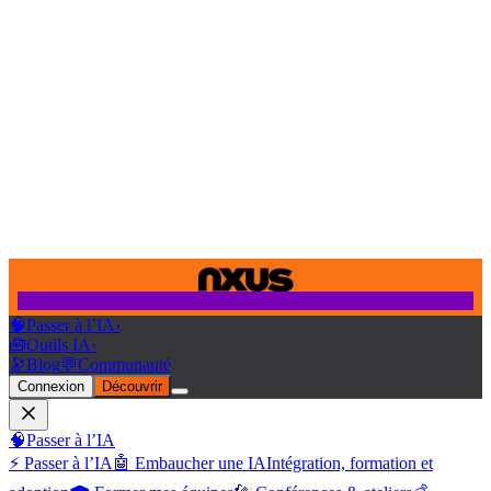
🧠
Passer à l’IA
›
🧰
Outils IA
›
🔭
Blog
💬
Communauté
Connexion
Découvrir
🧠
Passer à l’IA
⚡ Passer à l’IA
🤖 Embaucher une IA
Intégration, formation et