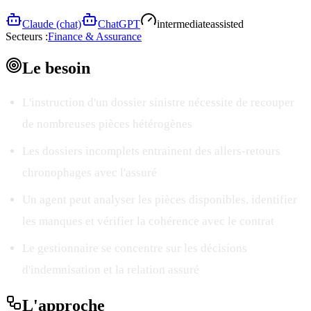
Claude (chat)
ChatGPT
intermediate
assisted
Secteurs :
Finance & Assurance
Le
besoin
L'instruction d'un dossier sinistre nécessite de recouper
de nombreuses pièces hétérogènes
Les dossiers incomplets entrainent des allers-retours
chronophages avec l'assuré
Un agent peut analyser les pièces disponibles, identifier
les manques et vérifier la cohérence avec le contrat
Le gestionnaire se concentre sur les décisions
d'indemnisation et la relation assuré
L'
approche