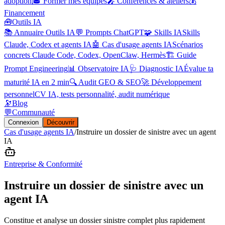
adoption
🎓 Former mes équipes
🎤 Conférences & ateliers
💰
Financement
🧰
Outils IA
📚 Annuaire Outils IA
💬 Prompts ChatGPT
🧩 Skills IA
Skills
Claude, Codex et agents IA
🤖 Cas d'usage agents IA
Scénarios
concrets Claude Code, Codex, OpenClaw, Hermès
🏗️ Guide
Prompt Engineering
📊 Observatoire IA
🩺 Diagnostic IA
Évalue ta
maturité IA en 2 min
🔍 Audit GEO & SEO
🚀 Développement
personnel
CV IA, tests personnalité, audit numérique
🔭
Blog
💬
Communauté
Connexion
Découvrir
Cas d'usage agents IA
/
Instruire un dossier de sinistre avec un agent
IA
Entreprise & Conformité
Instruire un dossier de sinistre avec un
agent IA
Constitue et analyse un dossier sinistre complet plus rapidement