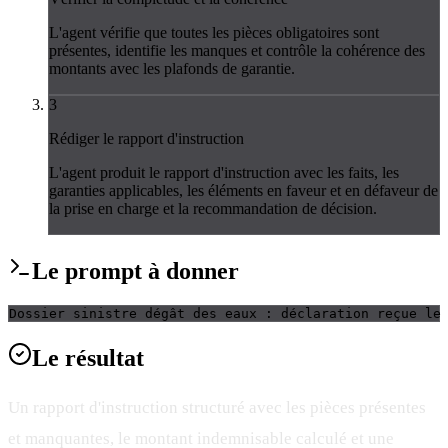
L'agent vérifie que toutes les pièces obligatoires sont
présentes, identifie les manques et contrôle la cohérence des
montants avec les plafonds de garantie.
3
Rédiger le rapport d'instruction
L'agent produit le rapport d'instruction avec les faits, les
garanties applicables, les éléments en faveur et en défaveur de
la prise en charge et la recommandation de décision.
Le
prompt
à donner
Dossier sinistre dégât des eaux : déclaration reçue le
Le
résultat
Un rapport d'instruction structuré avec les pièces présentes
et manquantes, le montant indemnisable calculé et une