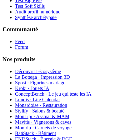
Test Big Five
Test Soft Skills
Audit profil numérique
Synthèse archétypale
Communauté
Feed
Forum
Nos produits
Découvrir l'écosystème
La Bottega · Impression 3D
Sposi · Figurines mariage
Kroki · Jouets IA
ConceptBench · Le jeu qui teste les IA
Lundis · Life Calendar
Monardoise · Restauration
Stylify · Salons & beauté
MonTipi · Assmat & MAM
Mavitis · Vignerons & caves
Montrip · Carnets de voyage
BatiStack · Bâtiment
ENRStack · Énergie & RGE