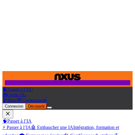
🧠
Passer à l’IA
›
🧰
Outils IA
›
🔭
Blog
💬
Communauté
Connexion
Découvrir
🧠
Passer à l’IA
⚡ Passer à l’IA
🤖 Embaucher une IA
Intégration, formation et