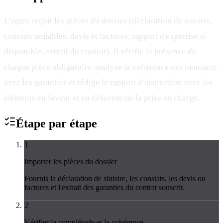
L'agent reçoit les pièces du dossier (déclaration de sinistre,
constats amiables, devis et factures, rapport d'expertise si
disponible, extrait du contrat). Il vérifie la présence de
chaque pièce obligatoire, analyse la cohérence des montants
avec les garanties et rédige le rapport d'instruction avec les
éléments en faveur et en défaveur de la prise en charge.
Étape par
étape
1
Importer les pièces du dossier
Fournis la déclaration de sinistre, les constats, les devis ou
factures et l'extrait des garanties du contrat souscrit.
2
Vérifier la complétude et la cohérence