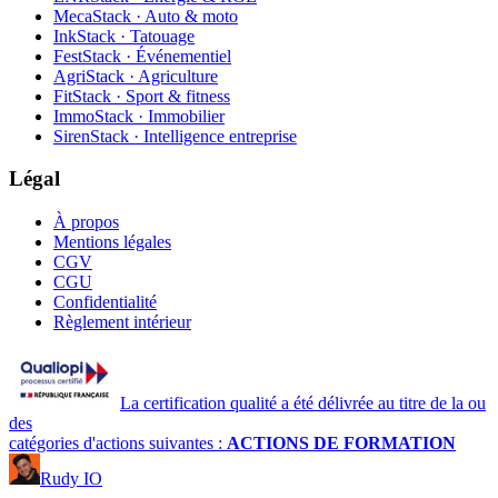
MecaStack · Auto & moto
InkStack · Tatouage
FestStack · Événementiel
AgriStack · Agriculture
FitStack · Sport & fitness
ImmoStack · Immobilier
SirenStack · Intelligence entreprise
Légal
À propos
Mentions légales
CGV
CGU
Confidentialité
Règlement intérieur
La certification qualité a été délivrée au titre de la ou
des
catégories d'actions suivantes :
ACTIONS DE FORMATION
Rudy IO