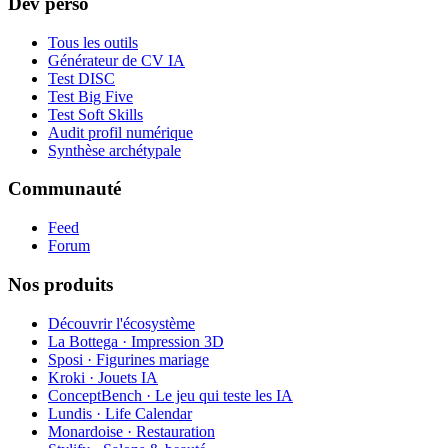
Dev perso
Tous les outils
Générateur de CV IA
Test DISC
Test Big Five
Test Soft Skills
Audit profil numérique
Synthèse archétypale
Communauté
Feed
Forum
Nos produits
Découvrir l'écosystème
La Bottega · Impression 3D
Sposi · Figurines mariage
Kroki · Jouets IA
ConceptBench · Le jeu qui teste les IA
Lundis · Life Calendar
Monardoise · Restauration