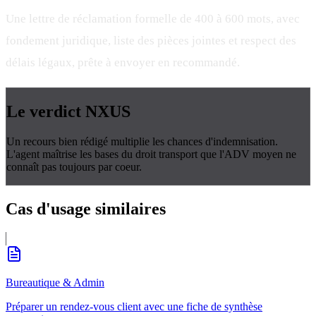
Une lettre de réclamation formelle de 400 à 600 mots, avec
fondement juridique, liste des pièces jointes et respect des
délais légaux, prête à envoyer en recommandé.
Le verdict
NXUS
Un recours bien rédigé multiplie les chances d'indemnisation.
L'agent maîtrise les bases du droit transport que l'ADV moyen ne
connaît pas toujours par coeur.
Cas d'usage
similaires
Bureautique & Admin
Préparer un rendez-vous client avec une fiche de synthèse