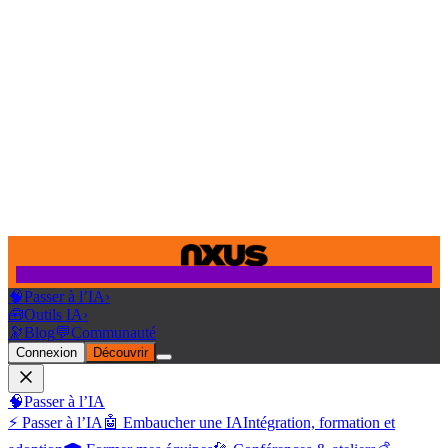
🧠
Passer à l’IA
›
🧰
Outils IA
›
🔭
Blog
💬
Communauté
Connexion
Découvrir
🧠
Passer à l’IA
⚡ Passer à l’IA
🤖 Embaucher une IA
Intégration, formation et