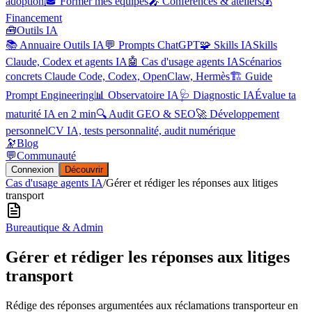
adoption
🎓 Former mes équipes
🎤 Conférences & ateliers
💰
Financement
🧰
Outils IA
📚 Annuaire Outils IA
💬 Prompts ChatGPT
🧩 Skills IA
Skills
Claude, Codex et agents IA
🤖 Cas d'usage agents IA
Scénarios
concrets Claude Code, Codex, OpenClaw, Hermès
🏗️ Guide
Prompt Engineering
📊 Observatoire IA
🩺 Diagnostic IA
Évalue ta
maturité IA en 2 min
🔍 Audit GEO & SEO
🚀 Développement
personnel
CV IA, tests personnalité, audit numérique
🔭
Blog
💬
Communauté
Connexion
Découvrir
Cas d'usage agents IA
/
Gérer et rédiger les réponses aux litiges
transport
Bureautique & Admin
Gérer et rédiger les réponses aux litiges
transport
Rédige des réponses argumentées aux réclamations transporteur en