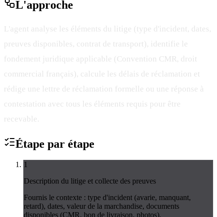
L'
approche
L'agent analyse les éléments du litige (type d'incident, dates,
preuves disponibles, contrat de transport), identifie le
fondement juridique applicable (Convention CMR, droit
commercial français), calcule les délais de réclamation et
rédige une lettre de réclamation formelle ou une réponse à
contestation avec tous les éléments requis pour être
recevable.
Étape par
étape
1
Description du litige et collecte des preuves
Fournis le contexte : type d'incident (avarie, manquant,
retard), dates, valeur de la marchandise, documents
disponibles (CMR, bon de livraison, photos).