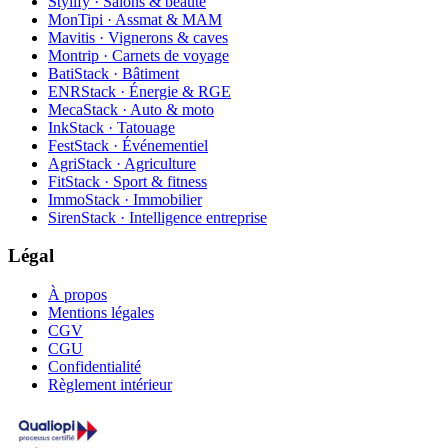
Stylify · Salons & beauté
MonTipi · Assmat & MAM
Mavitis · Vignerons & caves
Montrip · Carnets de voyage
BatiStack · Bâtiment
ENRStack · Énergie & RGE
MecaStack · Auto & moto
InkStack · Tatouage
FestStack · Événementiel
AgriStack · Agriculture
FitStack · Sport & fitness
ImmoStack · Immobilier
SirenStack · Intelligence entreprise
Légal
À propos
Mentions légales
CGV
CGU
Confidentialité
Règlement intérieur