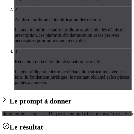
2
Analyse juridique et identification des recours
L'agent identifie le cadre juridique applicable, les délais de
prescription, les plafonds d'indemnisation et les preuves
nécessaires pour un recours recevable.
3
Rédaction de la lettre de réclamation formelle
L'agent rédige une lettre de réclamation structurée avec les
faits, le fondement juridique, le montant réclamé et les pièces
jointes à annexer.
Le
prompt
à donner
Nous avons reçu le 15 juin une palette de matériel éle
Le
résultat