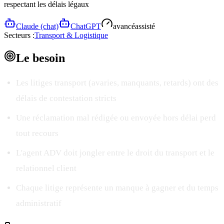
respectant les délais légaux
Claude (chat)
ChatGPT
avancé
assisté
Secteurs :
Transport & Logistique
Le
besoin
Les litiges transport (avaries, manquants, retards) ont des
délais de contestation stricts
Une réclamation mal rédigée ou envoyée hors délai perd
tout recours
L'agent ADV doit jongler entre le droit du transport et le
relationnel client
Chaque litige représente un manque à gagner et du temps
administratif