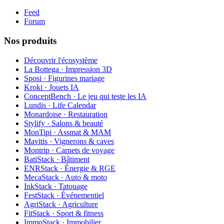
Feed
Forum
Nos produits
Découvrir l'écosystème
La Bottega · Impression 3D
Sposi · Figurines mariage
Kroki · Jouets IA
ConceptBench · Le jeu qui teste les IA
Lundis · Life Calendar
Monardoise · Restauration
Stylify · Salons & beauté
MonTipi · Assmat & MAM
Mavitis · Vignerons & caves
Montrip · Carnets de voyage
BatiStack · Bâtiment
ENRStack · Énergie & RGE
MecaStack · Auto & moto
InkStack · Tatouage
FestStack · Événementiel
AgriStack · Agriculture
FitStack · Sport & fitness
ImmoStack · Immobilier