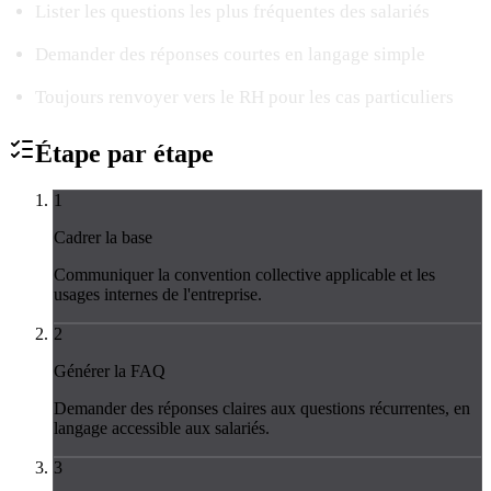
Lister les questions les plus fréquentes des salariés
Demander des réponses courtes en langage simple
Toujours renvoyer vers le RH pour les cas particuliers
Étape par
étape
1
Cadrer la base
Communiquer la convention collective applicable et les
usages internes de l'entreprise.
2
Générer la FAQ
Demander des réponses claires aux questions récurrentes, en
langage accessible aux salariés.
3