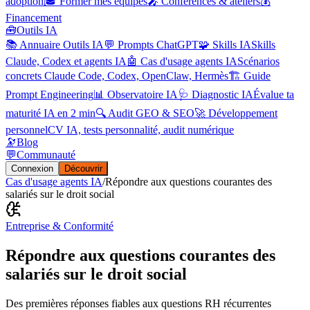
adoption
🎓 Former mes équipes
🎤 Conférences & ateliers
💰
Financement
🧰
Outils IA
📚 Annuaire Outils IA
💬 Prompts ChatGPT
🧩 Skills IA
Skills
Claude, Codex et agents IA
🤖 Cas d'usage agents IA
Scénarios
concrets Claude Code, Codex, OpenClaw, Hermès
🏗️ Guide
Prompt Engineering
📊 Observatoire IA
🩺 Diagnostic IA
Évalue ta
maturité IA en 2 min
🔍 Audit GEO & SEO
🚀 Développement
personnel
CV IA, tests personnalité, audit numérique
🔭
Blog
💬
Communauté
Connexion
Découvrir
Cas d'usage agents IA
/
Répondre aux questions courantes des
salariés sur le droit social
Entreprise & Conformité
Répondre aux questions courantes des
salariés sur le droit social
Des premières réponses fiables aux questions RH récurrentes