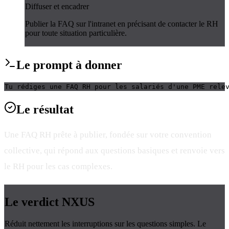
Diffuser et encadrer
Publier la FAQ sur l'intranet en précisant de contacter le RH
pour toute situation particulière.
Le
prompt
à donner
Tu rédiges une FAQ RH pour les salariés d'une PME rele
Le
résultat
Une FAQ RH prête à publier, fondée sur votre convention
collective, qui répond aux questions basiques et renvoie vers
le RH pour les cas complexes.
Le verdict
NXUS
Réduit nettement les interruptions sur les questions simples. Le