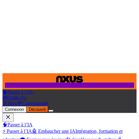
🧠
Passer à l’IA
›
🧰
Outils IA
›
🔭
Blog
💬
Communauté
Connexion
Découvrir
🧠
Passer à l’IA
⚡ Passer à l’IA
🤖 Embaucher une IA
Intégration, formation et