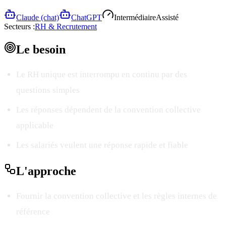
Claude (chat)
ChatGPT
Intermédiaire
Assisté
Secteurs :
RH & Recrutement
Le
besoin
Le RH unique est interrompu en continu par des
questions simples
Les réponses dépendent de la convention collective
applicable
Les salariés veulent une réponse rapide et fiable
L'
approche
Fournir la convention collective et les règles internes de
référence