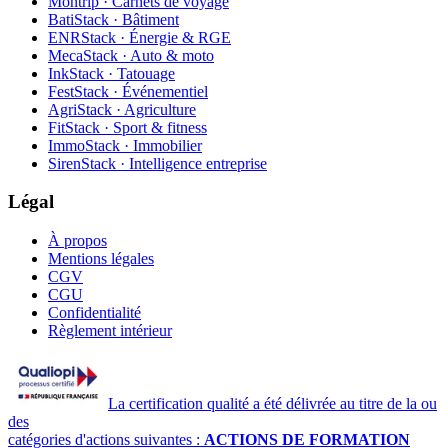
Montrip · Carnets de voyage
BatiStack · Bâtiment
ENRStack · Énergie & RGE
MecaStack · Auto & moto
InkStack · Tatouage
FestStack · Événementiel
AgriStack · Agriculture
FitStack · Sport & fitness
ImmoStack · Immobilier
SirenStack · Intelligence entreprise
Légal
À propos
Mentions légales
CGV
CGU
Confidentialité
Règlement intérieur
La certification qualité a été délivrée au titre de la ou
des
catégories d'actions suivantes :
ACTIONS DE FORMATION