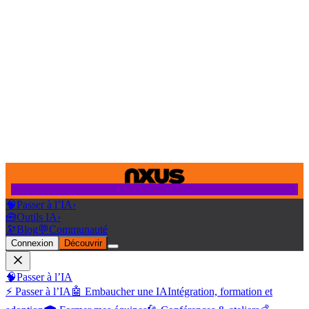
🧠
Passer à l’IA
›
🧰
Outils IA
›
🔭
Blog
💬
Communauté
Connexion
Découvrir
🧠
Passer à l’IA
⚡ Passer à l’IA
🤖 Embaucher une IA
Intégration, formation et