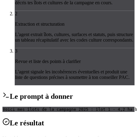
décris tes îlots et cultures de la campagne en cours.
2
Extraction et structuration
L'agent extrait îlots, cultures, surfaces et statuts, puis structure
un tableau récapitulatif avec les codes culture correspondants.
3
Revue et liste des points à clarifier
L'agent signale les incohérences éventuelles et produit une
liste de questions précises à soumettre à ton conseiller PAC.
Le
prompt
à donner
Voici mes îlots de la campagne 2025 : îlot 1 - 4,2 ha 
Le
résultat