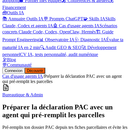
adoption
🎓 Former mes équipes
🎤 Conférences & ateliers
💰
Financement
🧰
Outils IA
📚 Annuaire Outils IA
💬 Prompts ChatGPT
🧩 Skills IA
Skills
Claude, Codex et agents IA
🤖 Cas d'usage agents IA
Scénarios
concrets Claude Code, Codex, OpenClaw, Hermès
🏗️ Guide
Prompt Engineering
📊 Observatoire IA
🩺 Diagnostic IA
Évalue ta
maturité IA en 2 min
🔍 Audit GEO & SEO
🚀 Développement
personnel
CV IA, tests personnalité, audit numérique
🔭
Blog
💬
Communauté
Connexion
Découvrir
Cas d'usage agents IA
/
Préparer la déclaration PAC avec un agent
qui pré-remplit les parcelles
Bureautique & Admin
Préparer la déclaration PAC avec un
agent qui pré-remplit les parcelles
Pré-remplis ton dossier PAC depuis tes fiches parcellaires et évite les