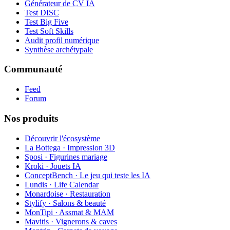
Générateur de CV IA
Test DISC
Test Big Five
Test Soft Skills
Audit profil numérique
Synthèse archétypale
Communauté
Feed
Forum
Nos produits
Découvrir l'écosystème
La Bottega · Impression 3D
Sposi · Figurines mariage
Kroki · Jouets IA
ConceptBench · Le jeu qui teste les IA
Lundis · Life Calendar
Monardoise · Restauration
Stylify · Salons & beauté
MonTipi · Assmat & MAM
Mavitis · Vignerons & caves