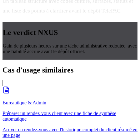
Un tableau structuré avec codes culture, surfaces, statuts et
une liste des points à clarifier avant le dépôt TelePAC.
Le verdict
NXUS
Gain de plusieurs heures sur une tâche administrative redoutée, avec
une fiabilité accrue avant le dépôt officiel.
Cas d'usage
similaires
Bureautique & Admin
Préparer un rendez-vous client avec une fiche de synthèse
automatique
Arriver en rendez-vous avec l'historique complet du client résumé en
une page