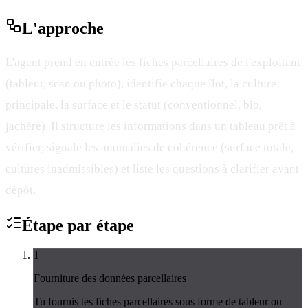
L'
approche
L'agent prend en entrée les fiches parcellaires de l'exploitant
(tableur, scan ou photo), identifie chaque îlot, la culture
principale, la surface et le statut (conventionnel, bio,
jachère). Il structure les informations dans un tableau prêt à
vérifier, signale les anomalies de cohérence (surface totale,
cultures inadmissibles) et liste les questions à clarifier avant
dépôt.
Étape par
étape
1
Fourniture des données parcellaires
Tu fournis tes fiches parcellaires sous forme de tableur ou