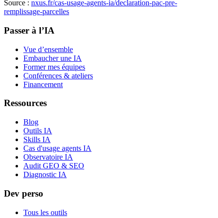
Source :
nxus.fr/cas-usage-agents-ia/
declaration-pac-pre-
remplissage-parcelles
Passer à l’IA
Vue d’ensemble
Embaucher une IA
Former mes équipes
Conférences & ateliers
Financement
Ressources
Blog
Outils IA
Skills IA
Cas d'usage agents IA
Observatoire IA
Audit GEO & SEO
Diagnostic IA
Dev perso
Tous les outils