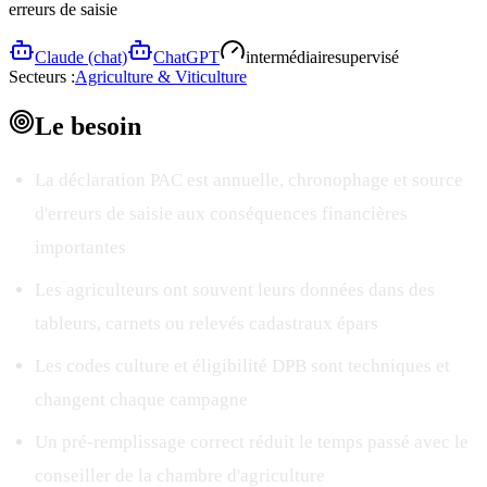
erreurs de saisie
Claude (chat)
ChatGPT
intermédiaire
supervisé
Secteurs :
Agriculture & Viticulture
Le
besoin
La déclaration PAC est annuelle, chronophage et source
d'erreurs de saisie aux conséquences financières
importantes
Les agriculteurs ont souvent leurs données dans des
tableurs, carnets ou relevés cadastraux épars
Les codes culture et éligibilité DPB sont techniques et
changent chaque campagne
Un pré-remplissage correct réduit le temps passé avec le
conseiller de la chambre d'agriculture