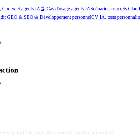
, Codex et agents IA
🤖 Cas d'usage agents IA
Scénarios concrets Cla
udit GEO & SEO
🚀 Développement personnel
CV IA, tests personnalit
n
action
e
notes éparpillées que personne ne reprend au propre.