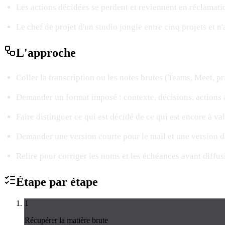
Les actions décidées se perdent et reviennent en réclamati
Le chef de projet d'un studio jongle entre cinq projets et n
L'
approche
Coller la transcription ou les notes brutes (Teams, Meet, p
Demander un format imposé : contexte, décisions, actions a
Faire distinguer ce qui est décidé de ce qui est encore à val
Demander une version courte pour le mail et une version dét
Relire pour corriger les noms et les échéances avant diffus
Étape par
étape
1
Récupérer la matière brute