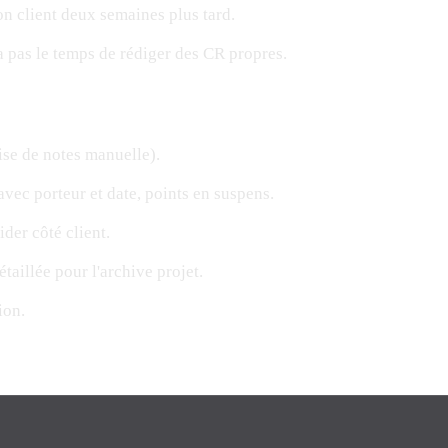
on client deux semaines plus tard.
'a pas le temps de rédiger des CR propres.
rise de notes manuelle).
vec porteur et date, points en suspens.
ider côté client.
aillée pour l'archive projet.
ion.