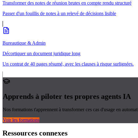
Transformer des notes de réunion brutes en compte rendu structuré
Passer d'un fouillis de notes à un relevé de décisions lisible
Bureautique & Admin
Décortiquer un document juridique long
Un contrat de 40 pages résumé, avec les clauses à risque surlignées.
Apprends à piloter tes propres
agents IA
Nos formations t'apprennent à transformer ces cas d'usage en automati
Voir les formations
Ressources connexes