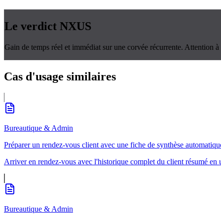
Le verdict
NXUS
Gain de temps réel et immédiat sur une corvée récurrente. Attention à t
Cas d'usage
similaires
Bureautique & Admin
Préparer un rendez-vous client avec une fiche de synthèse automatiqu
Arriver en rendez-vous avec l'historique complet du client résumé en
Bureautique & Admin