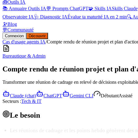
🧰
Outils IA
📚 Annuaire Outils IA
💬 Prompts ChatGPT
🧩 Skills IA
Skills Claude
Observatoire IA
🩺 Diagnostic IA
Évalue ta maturité IA en 2 min
🔍 A
🔭
Blog
💬
Communauté
Connexion
Découvrir
Cas d'usage agents IA
/
Compte rendu de réunion projet et plan d'actio
Bureautique & Admin
Compte rendu de réunion projet et plan d'
Transformer une réunion de cadrage en relevé de décisions exploitabl
Claude (chat)
ChatGPT
Gemini CLI
Débutant
Assisté
Secteurs :
Tech & IT
Le
besoin
Les réunions de cadrage et les points hebdo génèrent des 