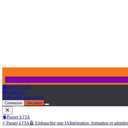
🧠
Passer à l’IA
›
🧰
Outils IA
›
🔭
Blog
💬
Communauté
Connexion
Découvrir
🧠
Passer à l’IA
⚡ Passer à l’IA
🤖 Embaucher une IA
Intégration, formation et adoptio