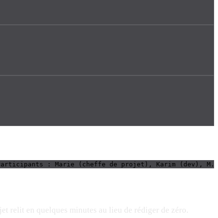
Participants : Marie (cheffe de projet), Karim (dev), M.
et relit en quelques minutes au lieu de rédiger de zéro.