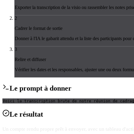
Exporter la transcription de la visio ou rassembler les notes pri
2
Cadrer le format de sortie
Donner à l'IA le gabarit attendu et la liste des participants pour 
3
Relire et diffuser
Vérifier les dates et les responsables, ajuster une ou deux formul
Le
prompt
à donner
Voici la transcription brute de notre réunion de cadra
Le
résultat
Un compte rendu propre prêt à envoyer, avec un tableau d'actio