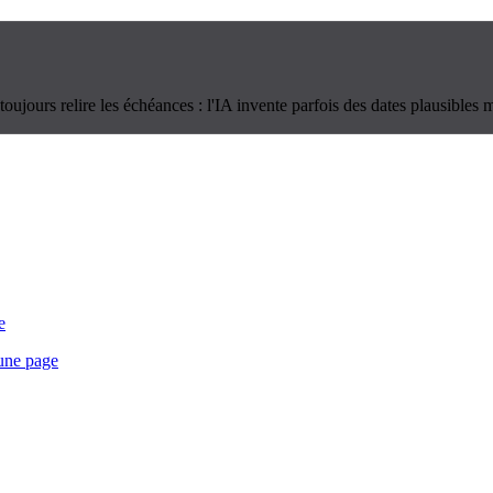
oujours relire les échéances : l'IA invente parfois des dates plausibles m
e
 une page