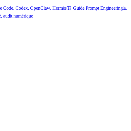
ude Code, Codex, OpenClaw, Hermès
🏗️ Guide Prompt Engineering
📊
é, audit numérique