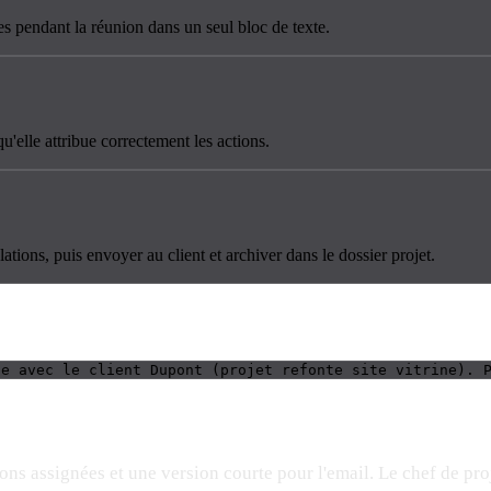
ses pendant la réunion dans un seul bloc de texte.
qu'elle attribue correctement les actions.
ations, puis envoyer au client et archiver dans le dossier projet.
ge avec le client Dupont (projet refonte site vitrine). 
ns assignées et une version courte pour l'email. Le chef de proj