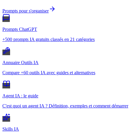
Prompts pour s'organiser
Prompts ChatGPT
+500 prompts IA gratuits classés en 21 catégories
Annuaire Outils IA
Compare +60 outils IA avec guides et alternatives
Agent IA : le guide
C'est quoi un agent IA ? Définition, exemples et comment démarrer
Skills IA