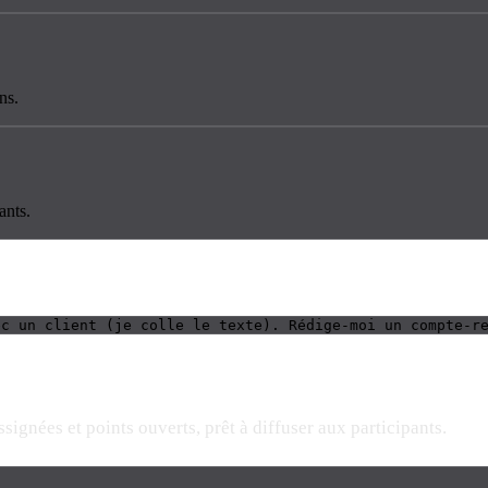
ns.
ants.
ec un client (je colle le texte). Rédige-moi un compte-r
ignées et points ouverts, prêt à diffuser aux participants.