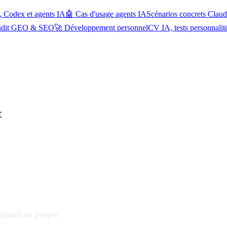
, Codex et agents IA
🤖 Cas d'usage agents IA
Scénarios concrets Cla
udit GEO & SEO
🚀 Développement personnel
CV IA, tests personnalit
t
 jamais au propre