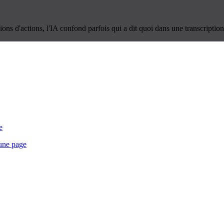
ions d'actions, l'IA confond parfois qui a dit quoi dans une transcription
e
 une page