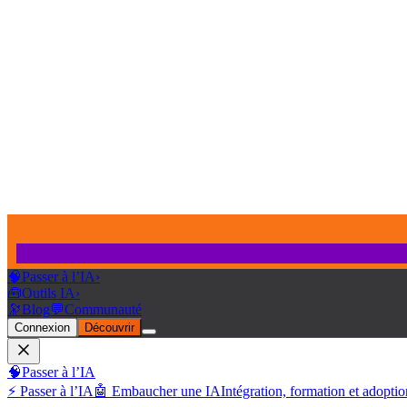
🧠
Passer à l’IA
›
🧰
Outils IA
›
🔭
Blog
💬
Communauté
Connexion
Découvrir
🧠
Passer à l’IA
⚡ Passer à l’IA
🤖 Embaucher une IA
Intégration, formation et adoptio