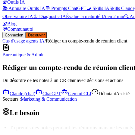
🧰
Outils IA
📚 Annuaire Outils IA
💬 Prompts ChatGPT
🧩 Skills IA
Skills Claude
Observatoire IA
🩺 Diagnostic IA
Évalue ta maturité IA en 2 min
🔍 A
🔭
Blog
💬
Communauté
Connexion
Découvrir
Cas d'usage agents IA
/
Rédiger un compte-rendu de réunion client
Bureautique & Admin
Rédiger un compte-rendu de réunion clien
Du désordre de tes notes à un CR clair avec décisions et actions
Claude (chat)
ChatGPT
Gemini CLI
Débutant
Assisté
Secteurs :
Marketing & Communication
Le
besoin
Tu prends des notes pendant les réunions mais ne les mets