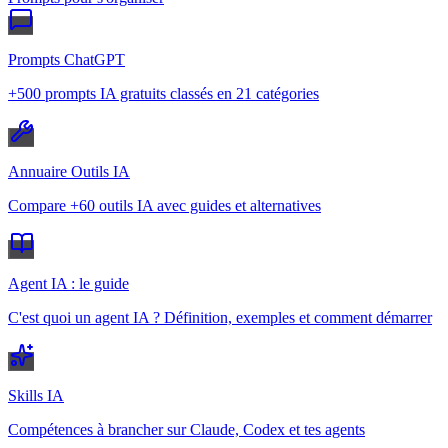
Prompts ChatGPT
+500 prompts IA gratuits classés en 21 catégories
Annuaire Outils IA
Compare +60 outils IA avec guides et alternatives
Agent IA : le guide
C'est quoi un agent IA ? Définition, exemples et comment démarrer
Skills IA
Compétences à brancher sur Claude, Codex et tes agents