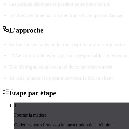
Les actions décidées se perdent entre deux points
Le client réclame parfois une trace écrite que tu n'as pas
L'
approche
Tu fournis tes notes ou la transcription audio retranscrite
L'IA en extrait décisions, actions, responsables et échéanc
Elle distingue ce qui est acté de ce qui reste ouvert
Tu relis, ajustes les noms et envoies le CR au client
Étape par
étape
1
Fournir la matière
Coller les notes brutes ou la transcription de la réunion.