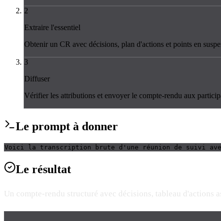
2
Extraire l'essentiel
Obtenir un CR avec décisions, plan d'actions et points en suspe
3
Diffuser
Vérifier les attributions et envoyer le compte-rendu aux particip
Le
prompt
à donner
Voici la transcription brute d'une réunion de suivi av
Le
résultat
Un compte-rendu structuré avec décisions, tableau d'actions ass