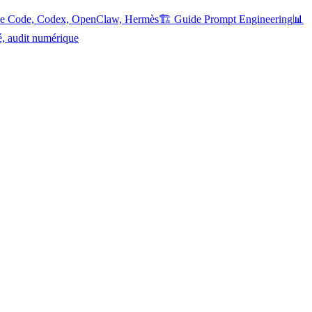
ude Code, Codex, OpenClaw, Hermès
🏗️ Guide Prompt Engineering
📊
é, audit numérique