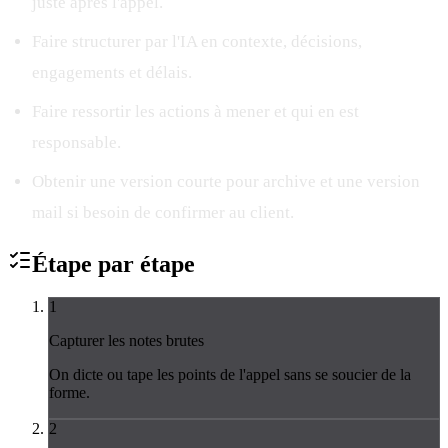
juste après l'appel.
Faire structurer par l'IA en contexte, décisions,
engagements et délais.
Faire ressortir les actions à mener et qui en est
responsable.
Obtenir une version courte pour archive et une version
mail si besoin de confirmer au client.
Étape par
étape
1
Capturer les notes brutes
On dicte ou tape les points de l'appel sans se soucier de la
forme.
2