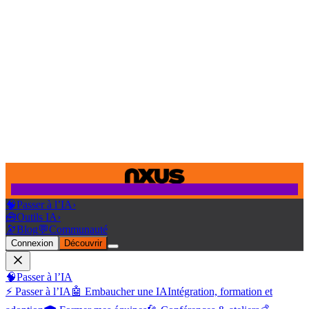
🧠
Passer à l’IA
›
🧰
Outils IA
›
🔭
Blog
💬
Communauté
Connexion
Découvrir
🧠
Passer à l’IA
⚡ Passer à l’IA
🤖 Embaucher une IA
Intégration, formation et