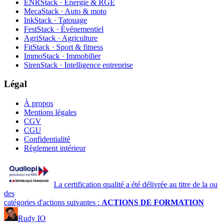
ENRStack · Énergie & RGE
MecaStack · Auto & moto
InkStack · Tatouage
FestStack · Événementiel
AgriStack · Agriculture
FitStack · Sport & fitness
ImmoStack · Immobilier
SirenStack · Intelligence entreprise
Légal
À propos
Mentions légales
CGV
CGU
Confidentialité
Règlement intérieur
La certification qualité a été délivrée au titre de la ou
des
catégories d'actions suivantes :
ACTIONS DE FORMATION
Rudy IO