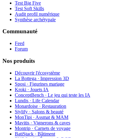
Test Big Five
Test Soft Skills
Audit profil numérique
Synthèse archétypale
Communauté
Feed
Forum
Nos produits
Découvrir l'écosystème
La Bottega · Impression 3D
Sposi · Figurines mariage
Kroki · Jouets IA
ConceptBench · Le jeu qui teste les IA
Lundis · Life Calendar
Monardoise · Restauration
Stylify · Salons & beauté
MonTipi · Assmat & MAM
Mavitis · Vignerons & caves
Montrip · Carnets de voyage
BatiStack · Bâtiment