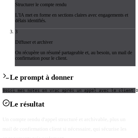
Structurer le compte rendu
L'IA met en forme en sections claires avec engagements et
délais identifiés.
3
Diffuser et archiver
On récupère un résumé partageable et, au besoin, un mail de
confirmation pour le client.
Le
prompt
à donner
Voici mes notes en vrac après un appel avec le client 
Le
résultat
Un compte rendu d'appel structuré et archivable, plus un
mail de confirmation client si nécessaire, qui sécurise les