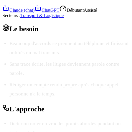
Claude (chat)
ChatGPT
Débutant
Assisté
Secteurs :
Transport & Logistique
Le
besoin
Beaucoup d'accords se prennent au téléphone et finissent
oubliés ou mal transmis.
Sans trace écrite, les litiges deviennent parole contre
parole.
Rédiger un compte rendu propre après chaque appel,
personne n'a le temps.
L'
approche
Dicter ou noter en vrac les points abordés pendant ou