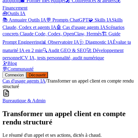
adoption
🎓 Former mes équipes
🎤 Conférences & ateliers
💰
Financement
🧰
Outils IA
📚 Annuaire Outils IA
💬 Prompts ChatGPT
🧩 Skills IA
Skills
Claude, Codex et agents IA
🤖 Cas d'usage agents IA
Scénarios
concrets Claude Code, Codex, OpenClaw, Hermès
🏗️ Guide
Prompt Engineering
📊 Observatoire IA
🩺 Diagnostic IA
Évalue ta
maturité IA en 2 min
🔍 Audit GEO & SEO
🚀 Développement
personnel
CV IA, tests personnalité, audit numérique
🔭
Blog
💬
Communauté
Connexion
Découvrir
Cas d'usage agents IA
/
Transformer un appel client en compte rendu
structuré
Bureautique & Admin
Transformer un appel client en compte
rendu structuré
Le résumé d'un appel et ses actions, dictés à chaud.