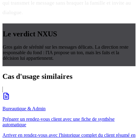
qui transmet le message sans braquer la famille et invite au
dialogue.
Le verdict
NXUS
Gros gain de sérénité sur les messages délicats. La direction reste
responsable du fond : l'IA propose un ton, mais les faits et la
décision lui appartiennent.
Cas d'usage
similaires
Bureautique & Admin
Préparer un rendez-vous client avec une fiche de synthèse
automatique
Arriver en rendez-vous avec l'historique complet du client résumé en