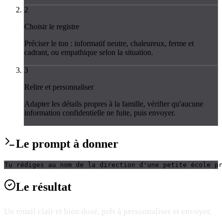
2
Choisir le registre
Préciser le ton : informatif neutre, chaleureux, ferme et
cadrant, ou empathique selon la situation.
3
Relire et personnaliser
Adapter les détails propres à la famille, vérifier qu'aucune
information confidentielle ne fuite, puis envoyer.
Le
prompt
à donner
Tu rédiges au nom de la direction d'une petite école p
Le
résultat
Un email clair et bien dosé, prêt à personnaliser et envoyer,