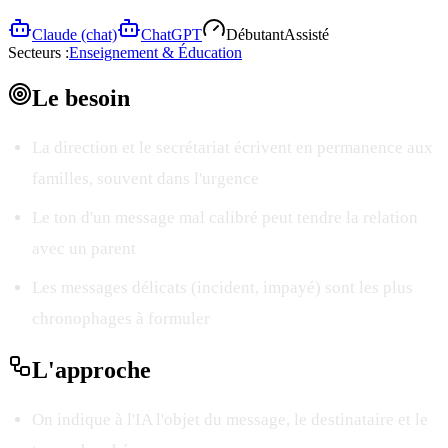
Claude (chat)
ChatGPT
Débutant
Assisté
Secteurs :
Enseignement & Éducation
Le
besoin
La direction et le secrétariat écrivent en permanence aux
familles, souvent dans l'urgence
Le ton d'un message mal calibré peut tendre la relation
avec un parent
Les messages délicats (incident, impayé) sont les plus
chronophages à formuler
L'
approche
On indique à l'IA l'objet du message, le destinataire et le