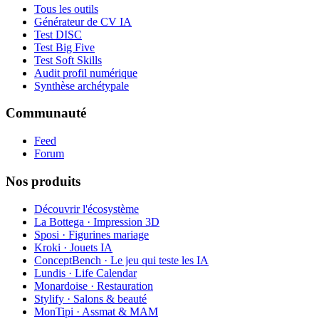
Tous les outils
Générateur de CV IA
Test DISC
Test Big Five
Test Soft Skills
Audit profil numérique
Synthèse archétypale
Communauté
Feed
Forum
Nos produits
Découvrir l'écosystème
La Bottega · Impression 3D
Sposi · Figurines mariage
Kroki · Jouets IA
ConceptBench · Le jeu qui teste les IA
Lundis · Life Calendar
Monardoise · Restauration
Stylify · Salons & beauté
MonTipi · Assmat & MAM