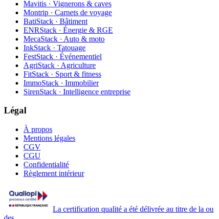
Mavitis · Vignerons & caves
Montrip · Carnets de voyage
BatiStack · Bâtiment
ENRStack · Énergie & RGE
MecaStack · Auto & moto
InkStack · Tatouage
FestStack · Événementiel
AgriStack · Agriculture
FitStack · Sport & fitness
ImmoStack · Immobilier
SirenStack · Intelligence entreprise
Légal
À propos
Mentions légales
CGV
CGU
Confidentialité
Règlement intérieur
La certification qualité a été délivrée au titre de la ou
des