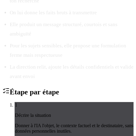
ton recherché
On lui donne les faits bruts à transmettre
Elle produit un message structuré, courtois et sans
ambiguïté
Pour les sujets sensibles, elle propose une formulation
ferme mais respectueuse
La direction relit, ajoute les détails confidentiels et valide
avant envoi
Étape par
étape
1
Décrire la situation
Donner à l'IA l'objet, le contexte factuel et le destinataire, sans
données personnelles inutiles.