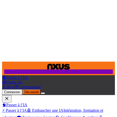
🧠
Passer à l’IA
›
🧰
Outils IA
›
🔭
Blog
💬
Communauté
Connexion
Découvrir
🧠
Passer à l’IA
⚡ Passer à l’IA
🤖 Embaucher une IA
Intégration, formation et