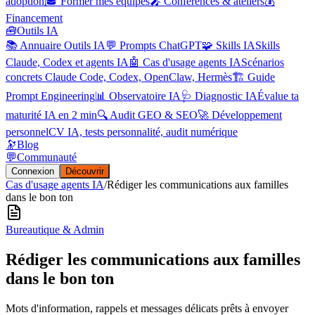
adoption
🎓 Former mes équipes
🎤 Conférences & ateliers
💰
Financement
🧰
Outils IA
📚 Annuaire Outils IA
💬 Prompts ChatGPT
🧩 Skills IA
Skills
Claude, Codex et agents IA
🤖 Cas d'usage agents IA
Scénarios
concrets Claude Code, Codex, OpenClaw, Hermès
🏗️ Guide
Prompt Engineering
📊 Observatoire IA
🩺 Diagnostic IA
Évalue ta
maturité IA en 2 min
🔍 Audit GEO & SEO
🚀 Développement
personnel
CV IA, tests personnalité, audit numérique
🔭
Blog
💬
Communauté
Connexion
Découvrir
Cas d'usage agents IA
/
Rédiger les communications aux familles
dans le bon ton
Bureautique & Admin
Rédiger les communications aux familles
dans le bon ton
Mots d'information, rappels et messages délicats prêts à envoyer