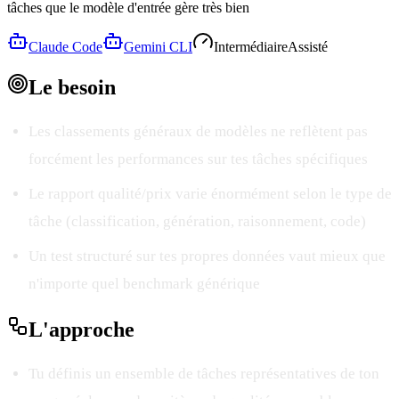
tâches que le modèle d'entrée gère très bien
Claude Code
Gemini CLI
Intermédiaire
Assisté
Le
besoin
Les classements généraux de modèles ne reflètent pas
forcément les performances sur tes tâches spécifiques
Le rapport qualité/prix varie énormément selon le type de
tâche (classification, génération, raisonnement, code)
Un test structuré sur tes propres données vaut mieux que
n'importe quel benchmark générique
L'
approche
Tu définis un ensemble de tâches représentatives de ton