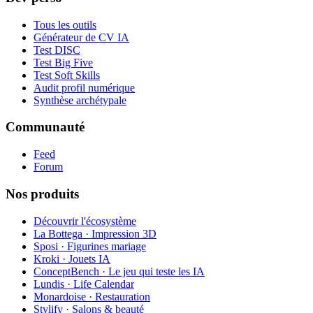
Tous les outils
Générateur de CV IA
Test DISC
Test Big Five
Test Soft Skills
Audit profil numérique
Synthèse archétypale
Communauté
Feed
Forum
Nos produits
Découvrir l'écosystème
La Bottega · Impression 3D
Sposi · Figurines mariage
Kroki · Jouets IA
ConceptBench · Le jeu qui teste les IA
Lundis · Life Calendar
Monardoise · Restauration
Stylify · Salons & beauté