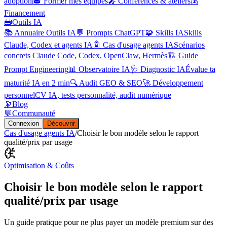
adoption
🎓 Former mes équipes
🎤 Conférences & ateliers
💰
Financement
🧰
Outils IA
📚 Annuaire Outils IA
💬 Prompts ChatGPT
🧩 Skills IA
Skills
Claude, Codex et agents IA
🤖 Cas d'usage agents IA
Scénarios
concrets Claude Code, Codex, OpenClaw, Hermès
🏗️ Guide
Prompt Engineering
📊 Observatoire IA
🩺 Diagnostic IA
Évalue ta
maturité IA en 2 min
🔍 Audit GEO & SEO
🚀 Développement
personnel
CV IA, tests personnalité, audit numérique
🔭
Blog
💬
Communauté
Connexion
Découvrir
Cas d'usage agents IA
/
Choisir le bon modèle selon le rapport
qualité/prix par usage
Optimisation & Coûts
Choisir le bon modèle selon le rapport
qualité/prix par usage
Un guide pratique pour ne plus payer un modèle premium sur des