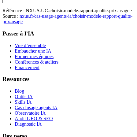
Référence :
NXUS-UC-choisir-modele-rapport-qualite-prix-usage
·
Source :
nxus.fr/cas-usage-agents-ia/
choisir-modele-rapport-qualite-
prix-usage
Passer à l’IA
Vue d’ensemble
Embaucher une IA
Former mes équipes
Conférences & ateliers
Financement
Ressources
Blog
Outils IA
Skills IA
Cas d'usage agents IA
Observatoire IA
Audit GEO & SEO
Diagnostic IA
Dev perso