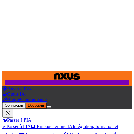
🧠
Passer à l’IA
›
🧰
Outils IA
›
🔭
Blog
💬
Communauté
Connexion
Découvrir
🧠
Passer à l’IA
⚡ Passer à l’IA
🤖 Embaucher une IA
Intégration, formation et