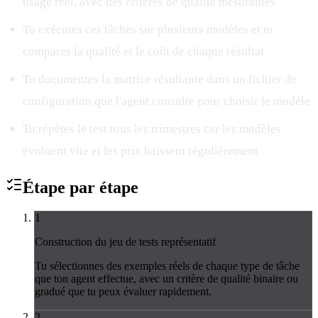
usage réel, avec des critères de qualité mesurables
Tu exécutes ces tâches sur plusieurs modèles et tu
compares la qualité et le coût de chaque résultat
Tu documentes la matrice résultante dans un fichier de
configuration que l'agent consulte pour choisir le modèle
Tu répètes le test tous les trimestres car les modèles
évoluent vite et les prix baissent régulièrement
Étape par
étape
1
Construction du jeu de tests représentatif
Tu sélectionnes des exemples réels de chaque type de tâche
que ton agent effectue, avec un critère de qualité binaire ou
gradué que tu peux évaluer rapidement.
2