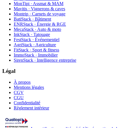
MonTipi · Assmat & MAM
Mavitis · Vignerons & caves
Montrip · Carnets de voyage
BatiStack · Bâtiment
ENRStack · Énergie & RGE
MecaStack · Auto & moto
InkStack · Tatouage
FestStack · Événementiel
AgriStack · Agriculture
FitStack · Sport & fitness
ImmoStack · Immobilier
SirenStack · Intelligence entreprise
Légal
À propos
Mentions légales
CGV
CGU
Confidentialité
Règlement intérieur