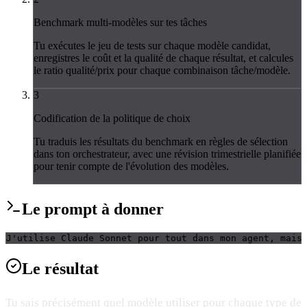
Benchmark multi-modèles sur tes tâches
Tu exécutes le jeu de tests sur chaque modèle candidat,
enregistres le coût et la qualité de chaque résultat, et calcules
le ratio qualité/prix pour chaque combinaison tâche/modèle.
3
Codification de la politique de choix
Tu traduis les résultats du benchmark en règles de sélection
dans ton orchestrateur, avec une révision trimestrielle planifiée
pour tenir compte de l'évolution des modèles.
Le
prompt
à donner
J'utilise Claude Sonnet pour tout dans mon agent, mais
Le
résultat
Tu sais précisément quel modèle utiliser pour chaque type de