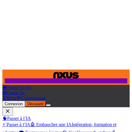
🧠
Passer à l’IA
›
🧰
Outils IA
›
🔭
Blog
💬
Communauté
Connexion
Découvrir
🧠
Passer à l’IA
⚡ Passer à l’IA
🤖 Embaucher une IA
Intégration, formation et