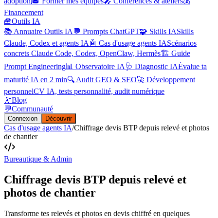
adoption
🎓 Former mes équipes
🎤 Conférences & ateliers
💰
Financement
🧰
Outils IA
📚 Annuaire Outils IA
💬 Prompts ChatGPT
🧩 Skills IA
Skills
Claude, Codex et agents IA
🤖 Cas d'usage agents IA
Scénarios
concrets Claude Code, Codex, OpenClaw, Hermès
🏗️ Guide
Prompt Engineering
📊 Observatoire IA
🩺 Diagnostic IA
Évalue ta
maturité IA en 2 min
🔍 Audit GEO & SEO
🚀 Développement
personnel
CV IA, tests personnalité, audit numérique
🔭
Blog
💬
Communauté
Connexion
Découvrir
Cas d'usage agents IA
/
Chiffrage devis BTP depuis relevé et photos
de chantier
Bureautique & Admin
Chiffrage devis BTP depuis relevé et
photos de chantier
Transforme tes relevés et photos en devis chiffré en quelques