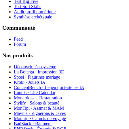
Test Big Five
Test Soft Skills
Audit profil numérique
Synthèse archétypale
Communauté
Feed
Forum
Nos produits
Découvrir l'écosystème
La Bottega · Impression 3D
Sposi · Figurines mariage
Kroki · Jouets IA
ConceptBench · Le jeu qui teste les IA
Lundis · Life Calendar
Monardoise · Restauration
Stylify · Salons & beauté
MonTipi · Assmat & MAM
Mavitis · Vignerons & caves
Montrip · Carnets de voyage
BatiStack · Bâtiment
ENRStack · Énergie & RGE