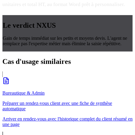
unitaires et total HT, au format Word prêt à personnaliser.
Le verdict
NXUS
Gain de temps immédiat sur les petits et moyens devis. L'agent ne
remplace pas l'expertise métier mais élimine la saisie répétitive.
Cas d'usage
similaires
Bureautique & Admin
Préparer un rendez-vous client avec une fiche de synthèse
automatique
Arriver en rendez-vous avec l'historique complet du client résumé en
une page