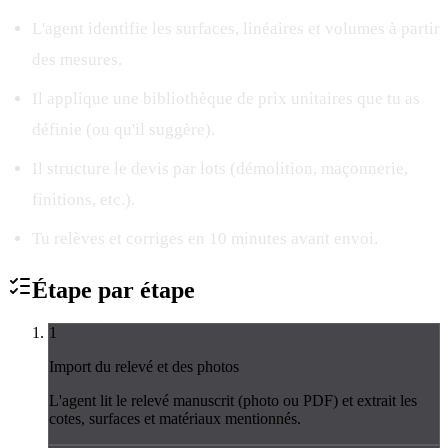
L'agent identifie les surfaces, linéaires et volumes à partir
des mesures.
Il applique une bibliothèque de prix unitaires que tu as
définie (ou qu'il suggère).
Il structure le devis par lots (démolition, maçonnerie,
finitions, etc.).
Tu relèves et corriges en 10 minutes avant envoi.
Étape par
étape
1
Import du relevé et des photos
L'agent lit le relevé manuscrit (photo ou PDF) et extrait les
cotes, surfaces et matériaux mentionnés.