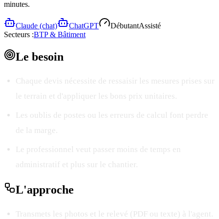
minutes.
Claude (chat)
ChatGPT
Débutant
Assisté
Secteurs :
BTP & Bâtiment
Le
besoin
Chaque devis nécessite de ressaisir les mesures prises sur
le terrain et d'appliquer les bons prix unitaires.
Les oublis de postes ou les erreurs de calcul font perdre
de la marge.
Le professionnel veut passer moins de temps en
administratif et plus sur le chantier.
L'
approche
Transmets les photos et le relevé (PDF ou texte) à l'agent.