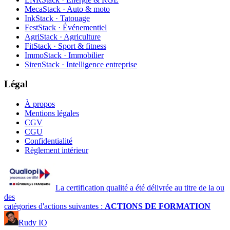
MecaStack · Auto & moto
InkStack · Tatouage
FestStack · Événementiel
AgriStack · Agriculture
FitStack · Sport & fitness
ImmoStack · Immobilier
SirenStack · Intelligence entreprise
Légal
À propos
Mentions légales
CGV
CGU
Confidentialité
Règlement intérieur
La certification qualité a été délivrée au titre de la ou
des
catégories d'actions suivantes :
ACTIONS DE FORMATION
Rudy IO