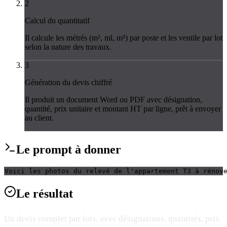
2
Calcul du quantitatif
Il calcule les métrés (m², ml, m³) par poste et les ventile par lot
selon la nature des travaux.
3
Génération du devis chiffré
Il produit un document Word ou PDF avec désignation,
quantité, prix unitaire et montant HT par ligne, prêt à envoyer
au client.
Le
prompt
à donner
Voici les photos du relevé de l'appartement T3 à rénov
Le
résultat
Un devis complet par lots, avec désignations, quantités, prix