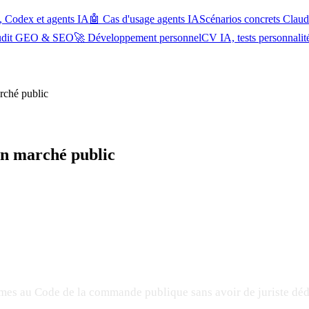
, Codex et agents IA
🤖 Cas d'usage agents IA
Scénarios concrets Cla
udit GEO & SEO
🚀 Développement personnel
CV IA, tests personnalit
rché public
un marché public
rmes au Code de la commande publique sans avoir de juriste déd