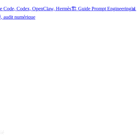
ude Code, Codex, OpenClaw, Hermès
🏗️ Guide Prompt Engineering
📊
é, audit numérique
ié