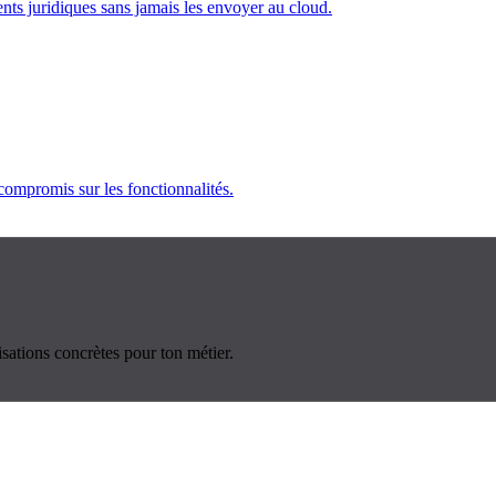
nts juridiques sans jamais les envoyer au cloud.
 compromis sur les fonctionnalités.
sations concrètes pour ton métier.