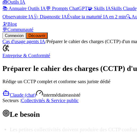
🧰
Outils IA
📚 Annuaire Outils IA
💬 Prompts ChatGPT
🧩 Skills IA
Skills Claude
Observatoire IA
🩺 Diagnostic IA
Évalue ta maturité IA en 2 min
🔍 A
🔭
Blog
💬
Communauté
Connexion
Découvrir
Cas d'usage agents IA
/
Préparer le cahier des charges (CCTP) d'un ma
Entreprise & Conformité
Préparer le cahier des charges (CCTP) d'
Rédige un CCTP complet et conforme sans juriste dédié
Claude (chat)
intermédiaire
assisté
Secteurs :
Collectivités & Service public
Le
besoin
Les petites collectivités doivent produire des CCTP confo