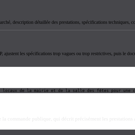
rché, description détaillée des prestations, spécifications techniques, con
, ajustent les spécifications trop vagues ou trop restrictives, puis le do
s locaux de la mairie et de la salle des fêtes pour une 
la commande publique, qui décrit précisément les prestations at