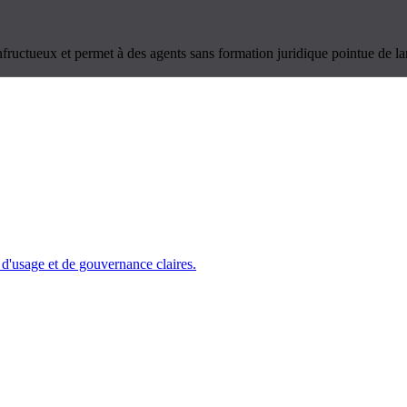
nfructueux et permet à des agents sans formation juridique pointue de 
 d'usage et de gouvernance claires.