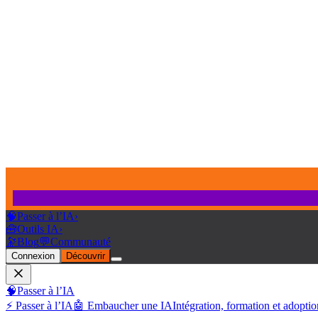
🧠
Passer à l’IA
›
🧰
Outils IA
›
🔭
Blog
💬
Communauté
Connexion
Découvrir
🧠
Passer à l’IA
⚡ Passer à l’IA
🤖 Embaucher une IA
Intégration, formation et adoptio