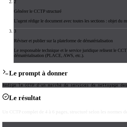
2
Générer le CCTP structuré
L'agent rédige le document avec toutes les sections : objet du ma
3
Réviser et publier sur la plateforme de dématérialisation
Le responsable technique et le service juridique relisent le CCTP
dématérialisation (PLACE, AWS, etc.).
Le
prompt
à donner
Rédige le CCTP d'un marché de services de nettoyage de
Le
résultat
Un CCTP complet de 4 à 6 pages, structuré selon les normes de 