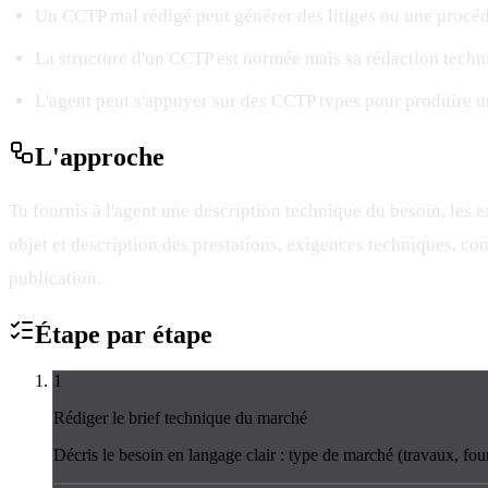
Un CCTP mal rédigé peut générer des litiges ou une procé
La structure d'un CCTP est normée mais sa rédaction tech
L'agent peut s'appuyer sur des CCTP types pour produire 
L'
approche
Tu fournis à l'agent une description technique du besoin, les e
objet et description des prestations, exigences techniques, cond
publication.
Étape par
étape
1
Rédiger le brief technique du marché
Décris le besoin en langage clair : type de marché (travaux, fourn