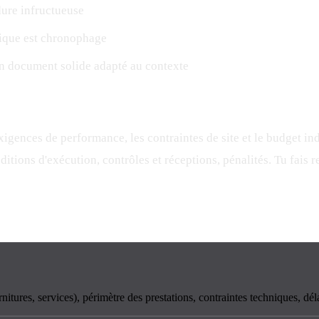
dure infructueuse
nique est chronophage
un document solide adapté au contexte
xigences de performance, les contraintes de site et le budget ind
itions d'exécution, contrôles et réceptions, pénalités. Tu fais re
itures, services), périmètre des prestations, contraintes techniques, déla