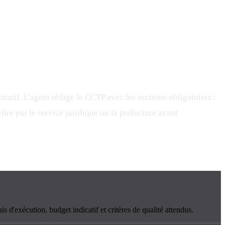
icatif. L'agent rédige le CCTP avec les sections obligatoires :
lire par le service juridique ou la préfecture avant
is d'exécution, budget indicatif et critères de qualité attendus.