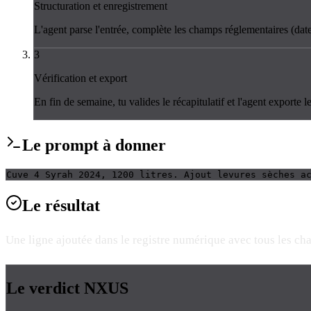
Structuration et enregistrement
L'agent parse l'entrée, complète les champs réglementaires (date
3
Vérification et export
En fin de semaine, tu valides le récapitulatif et l'agent exporte l
Le
prompt
à donner
Cuve 4 Syrah 2024, 1200 litres. Ajout levures sèches a
Le
résultat
Une ligne ajoutée dans le registre numérique avec tous les cha
Le verdict
NXUS