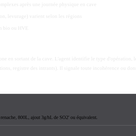
complexes après une journée physique en cave
on, levurage) varient selon les régions
ion bio ou HVE
ne en sortant de la cave. L'agent identifie le type d'opération, l
ions, registre des intrants). Il signale toute incohérence ou d
 Grenache, 800L, ajout 3g/hL de SO2' ou équivalent.