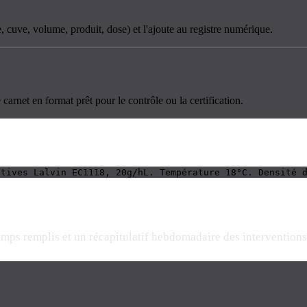
, cuve, volume, produit, dose) et l'ajoute au registre numérique.
e carnet en format prêt pour le contrôle ou la certification.
ctives Lalvin EC1118, 20g/hL. Température 18°C. Densité 
mps remplis et un récapitulatif hebdomadaire des interventions 