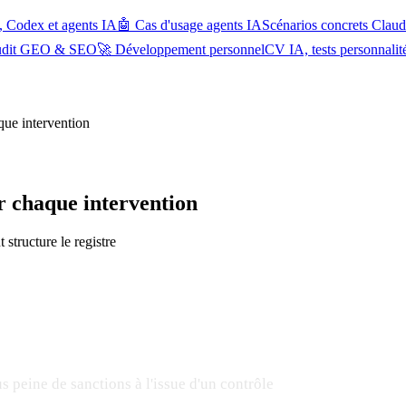
, Codex et agents IA
🤖 Cas d'usage agents IA
Scénarios concrets Cla
udit GEO & SEO
🚀 Développement personnel
CV IA, tests personnalit
que intervention
r chaque intervention
structure le registre
us peine de sanctions à l'issue d'un contrôle