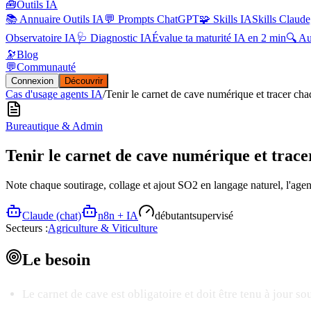
🧰
Outils IA
📚 Annuaire Outils IA
💬 Prompts ChatGPT
🧩 Skills IA
Skills Claude
Observatoire IA
🩺 Diagnostic IA
Évalue ta maturité IA en 2 min
🔍 A
🔭
Blog
💬
Communauté
Connexion
Découvrir
Cas d'usage agents IA
/
Tenir le carnet de cave numérique et tracer cha
Bureautique & Admin
Tenir le carnet de cave numérique et trace
Note chaque soutirage, collage et ajout SO2 en langage naturel, l'agent 
Claude (chat)
n8n + IA
débutant
supervisé
Secteurs :
Agriculture & Viticulture
Le
besoin
Le carnet de cave est obligatoire et doit être tenu à jour so