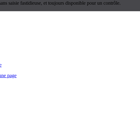
ns saisie fastidieuse, et toujours disponible pour un contrôle.
e
 une page