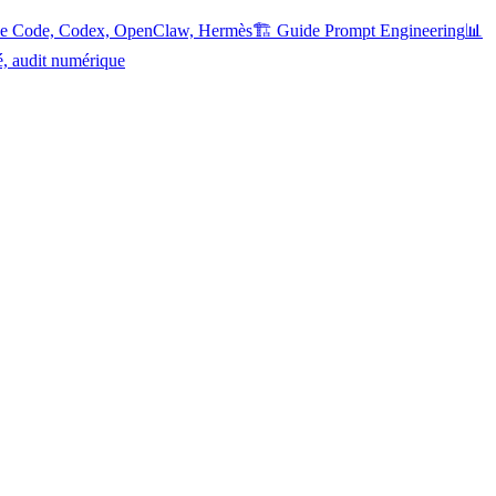
ude Code, Codex, OpenClaw, Hermès
🏗️ Guide Prompt Engineering
📊
é, audit numérique