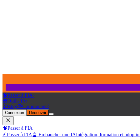
🧠
Passer à l’IA
›
🧰
Outils IA
›
🔭
Blog
💬
Communauté
Connexion
Découvrir
🧠
Passer à l’IA
⚡ Passer à l’IA
🤖 Embaucher une IA
Intégration, formation et adoptio