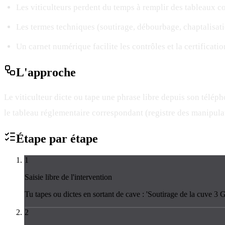
Les viticulteurs perdent du temps à remplir des tableaux 
Les termes techniques (soutirage, débourbage, chaptalisati
Un carnet numérique facilite les contrôles et la certificat
L'
approche
Le viticulteur dicte ou tape une phrase libre depuis son télépho
le tableau réglementaire correspondant (registre des manipulat
Étape par
étape
1
Saisie libre de l'intervention
Tu tapes ou dictes en sortant de cave : 'Soutirage de la cuve 3
2