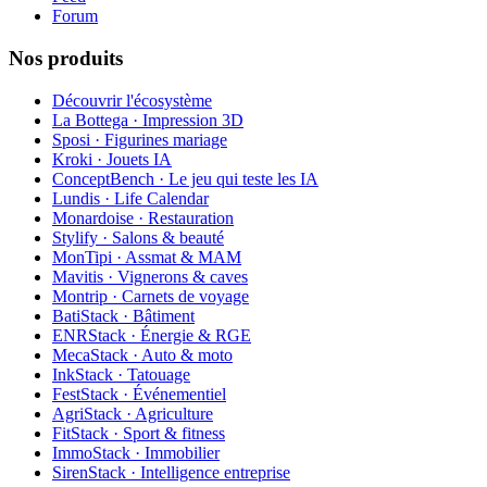
Forum
Nos produits
Découvrir l'écosystème
La Bottega · Impression 3D
Sposi · Figurines mariage
Kroki · Jouets IA
ConceptBench · Le jeu qui teste les IA
Lundis · Life Calendar
Monardoise · Restauration
Stylify · Salons & beauté
MonTipi · Assmat & MAM
Mavitis · Vignerons & caves
Montrip · Carnets de voyage
BatiStack · Bâtiment
ENRStack · Énergie & RGE
MecaStack · Auto & moto
InkStack · Tatouage
FestStack · Événementiel
AgriStack · Agriculture
FitStack · Sport & fitness
ImmoStack · Immobilier
SirenStack · Intelligence entreprise