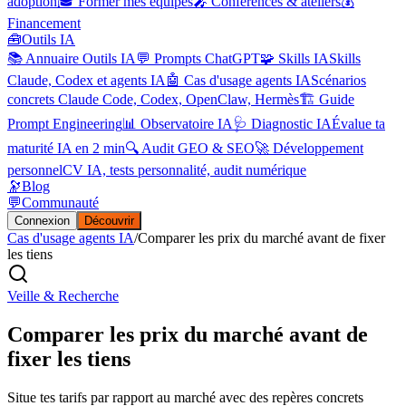
adoption
🎓 Former mes équipes
🎤 Conférences & ateliers
💰
Financement
🧰
Outils IA
📚 Annuaire Outils IA
💬 Prompts ChatGPT
🧩 Skills IA
Skills
Claude, Codex et agents IA
🤖 Cas d'usage agents IA
Scénarios
concrets Claude Code, Codex, OpenClaw, Hermès
🏗️ Guide
Prompt Engineering
📊 Observatoire IA
🩺 Diagnostic IA
Évalue ta
maturité IA en 2 min
🔍 Audit GEO & SEO
🚀 Développement
personnel
CV IA, tests personnalité, audit numérique
🔭
Blog
💬
Communauté
Connexion
Découvrir
Cas d'usage agents IA
/
Comparer les prix du marché avant de fixer
les tiens
Veille & Recherche
Comparer les prix du marché avant de
fixer les tiens
Situe tes tarifs par rapport au marché avec des repères concrets