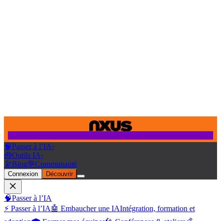
🧠
Passer à l’IA
›
🧰
Outils IA
›
🔭
Blog
💬
Communauté
Connexion
Découvrir
🧠
Passer à l’IA
⚡ Passer à l’IA
🤖 Embaucher une IA
Intégration, formation et