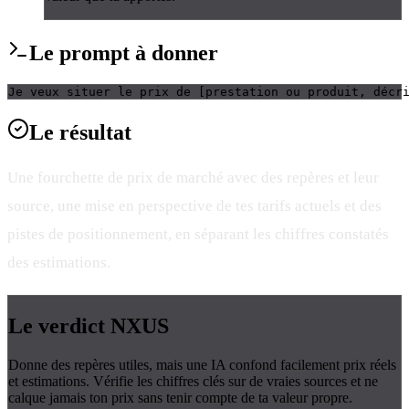
Le
prompt
à donner
Je veux situer le prix de [prestation ou produit, décr
Le
résultat
Une fourchette de prix de marché avec des repères et leur
source, une mise en perspective de tes tarifs actuels et des
pistes de positionnement, en séparant les chiffres constatés
des estimations.
Le verdict
NXUS
Donne des repères utiles, mais une IA confond facilement prix réels
et estimations. Vérifie les chiffres clés sur de vraies sources et ne
calque jamais ton prix sans tenir compte de ta valeur propre.