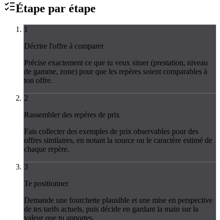
Étape par
étape
1
Décrire l'offre à comparer
Précise exactement ce que tu veux situer (prestation, niveau
de gamme, zone) pour que les repères soient comparables à
ton offre.
2
Rassembler des repères de prix
Fais collecter des exemples de prix observables pour des
offres similaires, en notant la source ou le caractère estimé de
chaque repère.
3
Te positionner
Demande une fourchette plausible et une mise en perspective
de tes tarifs actuels, puis décide en gardant la main sur la
valeur que tu apportes.