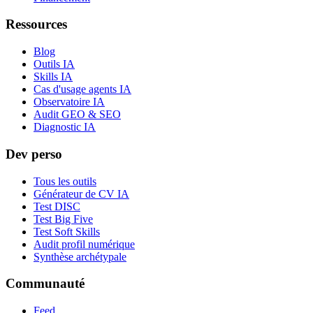
Ressources
Blog
Outils IA
Skills IA
Cas d'usage agents IA
Observatoire IA
Audit GEO & SEO
Diagnostic IA
Dev perso
Tous les outils
Générateur de CV IA
Test DISC
Test Big Five
Test Soft Skills
Audit profil numérique
Synthèse archétypale
Communauté
Feed