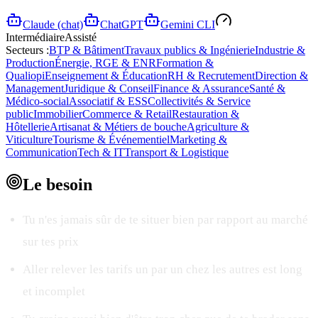
Claude (chat)
ChatGPT
Gemini CLI
Intermédiaire
Assisté
Secteurs :
BTP & Bâtiment
Travaux publics & Ingénierie
Industrie &
Production
Énergie, RGE & ENR
Formation &
Qualiopi
Enseignement & Éducation
RH & Recrutement
Direction &
Management
Juridique & Conseil
Finance & Assurance
Santé &
Médico-social
Associatif & ESS
Collectivités & Service
public
Immobilier
Commerce & Retail
Restauration &
Hôtellerie
Artisanat & Métiers de bouche
Agriculture &
Viticulture
Tourisme & Événementiel
Marketing &
Communication
Tech & IT
Transport & Logistique
Le
besoin
Tu n'es jamais sûr de te situer bien par rapport au marché
sur tes prix
Aller relever les tarifs un par un chez les autres est long
et incomplet