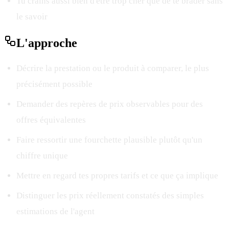
Tu crains aussi bien d'être trop cher que de te brader sans
le savoir
L'
approche
Décrire la prestation ou le produit à comparer, le plus
précisément possible
Demander des repères de prix observables pour des
offres équivalentes
Faire ressortir une fourchette plausible plutôt qu'un
chiffre unique
Mettre en regard tes propres tarifs et ce que ça implique
Distinguer les prix réellement constatés des simples
estimations de l'agent