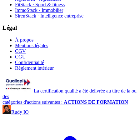
FitStack · Sport & fitness
ImmoStack · Immobilier
SirenStack · Intelligence entreprise
Légal
À propos
Mentions légales
CGV
CGU
Confidentialité
Règlement intérieur
La certification qualité a été délivrée au titre de la ou
des
catégories d'actions suivantes :
ACTIONS DE FORMATION
Rudy IO