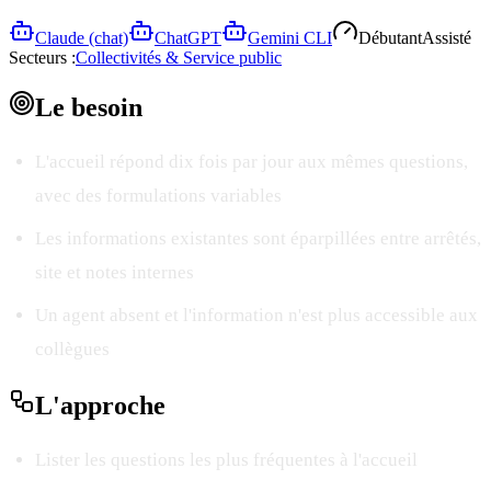
Claude (chat)
ChatGPT
Gemini CLI
Débutant
Assisté
Secteurs :
Collectivités & Service public
Le
besoin
L'accueil répond dix fois par jour aux mêmes questions,
avec des formulations variables
Les informations existantes sont éparpillées entre arrêtés,
site et notes internes
Un agent absent et l'information n'est plus accessible aux
collègues
L'
approche
Lister les questions les plus fréquentes à l'accueil