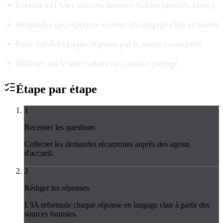
Fournir à l'IA les sources internes fiables (arrêtés, notes)
Demander des réponses courtes en langage clair et neutre
Faire valider chaque réponse par le service concerné
Diffuser sur le site et dans un classeur partagé
Étape par
étape
1
Recenser les questions
Collecter les demandes récurrentes auprès des agents
d'accueil.
2
Rédiger les réponses
L'IA reformule chaque réponse en langage clair à partir des
sources fournies.