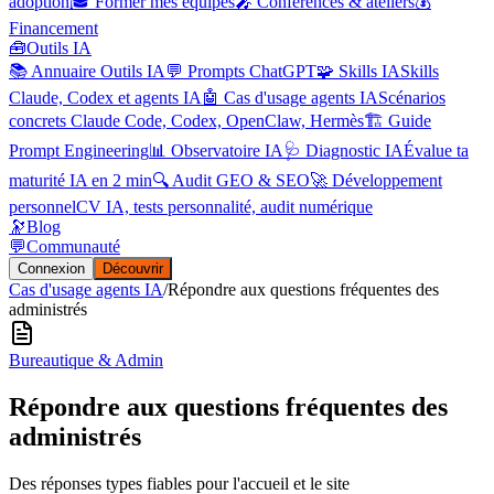
adoption
🎓 Former mes équipes
🎤 Conférences & ateliers
💰
Financement
🧰
Outils IA
📚 Annuaire Outils IA
💬 Prompts ChatGPT
🧩 Skills IA
Skills
Claude, Codex et agents IA
🤖 Cas d'usage agents IA
Scénarios
concrets Claude Code, Codex, OpenClaw, Hermès
🏗️ Guide
Prompt Engineering
📊 Observatoire IA
🩺 Diagnostic IA
Évalue ta
maturité IA en 2 min
🔍 Audit GEO & SEO
🚀 Développement
personnel
CV IA, tests personnalité, audit numérique
🔭
Blog
💬
Communauté
Connexion
Découvrir
Cas d'usage agents IA
/
Répondre aux questions fréquentes des
administrés
Bureautique & Admin
Répondre aux questions fréquentes des
administrés
Des réponses types fiables pour l'accueil et le site