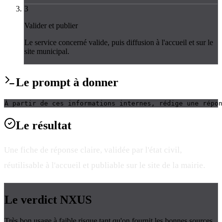
3
Valider et publier
Le service concerné valide, puis diffusion à l'accueil et sur le
site municipal.
Le
prompt
à donner
À partir de ces informations internes, rédige une répo
Le
résultat
Une fiche de réponse claire, validée par l'état civil,
réutilisable à l'accueil et publiable sur le site de la mairie.
Le verdict
NXUS
Très bon usage à faible risque tant qu'on fournit les bonnes sources.