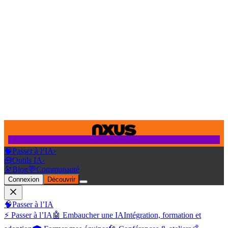
🧠
Passer à l’IA
›
🧰
Outils IA
›
🔭
Blog
💬
Communauté
Connexion
Découvrir
🧠
Passer à l’IA
⚡ Passer à l’IA
🤖 Embaucher une IA
Intégration, formation et