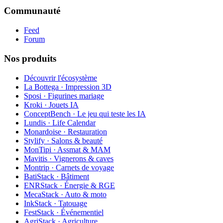
Communauté
Feed
Forum
Nos produits
Découvrir l'écosystème
La Bottega · Impression 3D
Sposi · Figurines mariage
Kroki · Jouets IA
ConceptBench · Le jeu qui teste les IA
Lundis · Life Calendar
Monardoise · Restauration
Stylify · Salons & beauté
MonTipi · Assmat & MAM
Mavitis · Vignerons & caves
Montrip · Carnets de voyage
BatiStack · Bâtiment
ENRStack · Énergie & RGE
MecaStack · Auto & moto
InkStack · Tatouage
FestStack · Événementiel
AgriStack · Agriculture