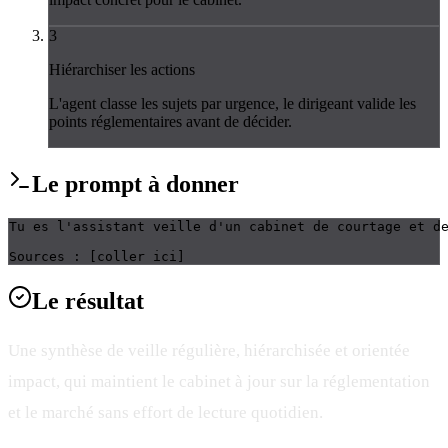
3
Hiérarchiser les actions
L'agent classe les sujets par urgence, le dirigeant valide les
points réglementaires avant de décider.
Le
prompt
à donner
Tu es l'assistant veille d'un cabinet de courtage et d
Sources : [coller ici]
Le
résultat
Une synthèse de veille régulière, hiérarchisée et orientée
impact, qui maintient le cabinet à jour sur la réglementation
et le marché sans effort de lecture quotidien.