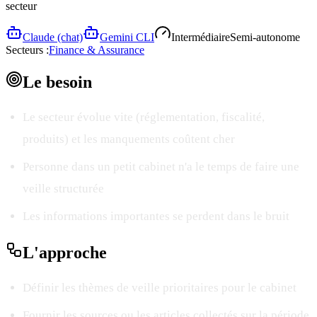
secteur
Claude (chat)
Gemini CLI
Intermédiaire
Semi-autonome
Secteurs :
Finance & Assurance
Le
besoin
Le secteur évolue vite (réglementation, fiscalité,
produits) et les manquements coûtent cher
Personne dans un petit cabinet n'a le temps de faire une
veille structurée
Les informations importantes se perdent dans le bruit
L'
approche
Définir les thèmes de veille prioritaires pour le cabinet
Fournir les sources ou les articles collectés sur la période