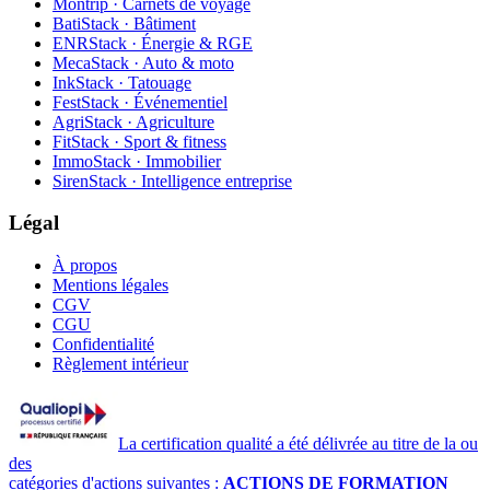
Montrip · Carnets de voyage
BatiStack · Bâtiment
ENRStack · Énergie & RGE
MecaStack · Auto & moto
InkStack · Tatouage
FestStack · Événementiel
AgriStack · Agriculture
FitStack · Sport & fitness
ImmoStack · Immobilier
SirenStack · Intelligence entreprise
Légal
À propos
Mentions légales
CGV
CGU
Confidentialité
Règlement intérieur
La certification qualité a été délivrée au titre de la ou
des
catégories d'actions suivantes :
ACTIONS DE FORMATION