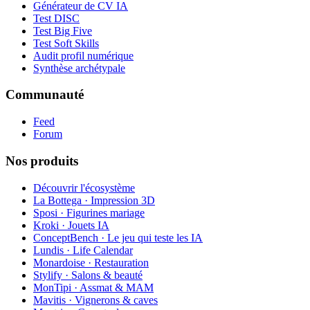
Générateur de CV IA
Test DISC
Test Big Five
Test Soft Skills
Audit profil numérique
Synthèse archétypale
Communauté
Feed
Forum
Nos produits
Découvrir l'écosystème
La Bottega · Impression 3D
Sposi · Figurines mariage
Kroki · Jouets IA
ConceptBench · Le jeu qui teste les IA
Lundis · Life Calendar
Monardoise · Restauration
Stylify · Salons & beauté
MonTipi · Assmat & MAM
Mavitis · Vignerons & caves