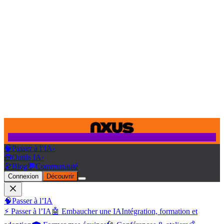
🧠
Passer à l’IA
›
🧰
Outils IA
›
🔭
Blog
💬
Communauté
Connexion
Découvrir
🧠
Passer à l’IA
⚡ Passer à l’IA
🤖 Embaucher une IA
Intégration, formation et