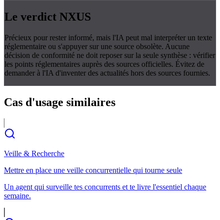
Le verdict
NXUS
Précieux pour rester informé, mais l'IA peut mal interpréter un texte
réglementaire ou s'appuyer sur une source obsolète. Aucune
décision de conformité ne doit reposer sur la seule synthèse : vérifier
les points réglementaires auprès des sources officielles. Évitez de
demander à l'IA d'inventer des actualités hors des sources fournies.
Cas d'usage
similaires
Veille & Recherche
Mettre en place une veille concurrentielle qui tourne seule
Un agent qui surveille tes concurrents et te livre l'essentiel chaque
semaine.