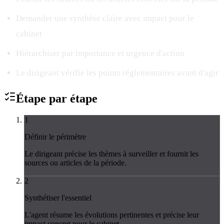
Demander une synthèse claire avec impact pour le
cabinet
Hiérarchiser par importance et urgence d'action
Le dirigeant vérifie les points réglementaires avant d'agir
Étape par
étape
1
Définir le périmètre
Le dirigeant précise les thèmes à surveiller et fournit les
sources ou articles de la période.
2
Synthétiser l'essentiel
L'agent résume les évolutions pertinentes et précise leur
impact concret pour le cabinet.