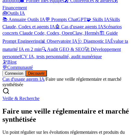
adoption
🎓 Former mes équipes
🎤 Conférences & ateliers
💰
Financement
🧰
Outils IA
📚 Annuaire Outils IA
💬 Prompts ChatGPT
🧩 Skills IA
Skills
Claude, Codex et agents IA
🤖 Cas d'usage agents IA
Scénarios
concrets Claude Code, Codex, OpenClaw, Hermès
🏗️ Guide
Prompt Engineering
📊 Observatoire IA
🩺 Diagnostic IA
Évalue ta
maturité IA en 2 min
🔍 Audit GEO & SEO
🚀 Développement
personnel
CV IA, tests personnalité, audit numérique
🔭
Blog
💬
Communauté
Connexion
Découvrir
Cas d'usage agents IA
/
Faire une veille réglementaire et marché
synthétisée
Veille & Recherche
Faire une veille réglementaire et marché
synthétisée
Un point régulier sur les évolutions réglementaires et produits du