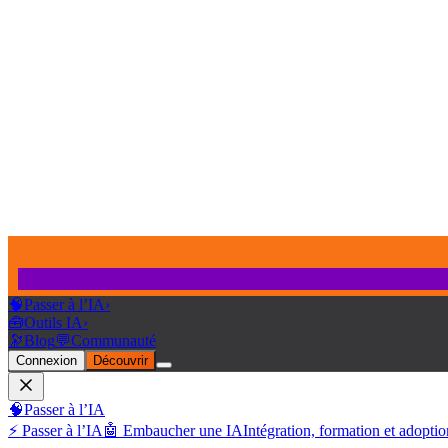
🧠
Passer à l’IA
›
🧰
Outils IA
›
🔭
Blog
💬
Communauté
Connexion
Découvrir
🧠
Passer à l’IA
⚡ Passer à l’IA
🤖 Embaucher une IA
Intégration, formation et adoptio