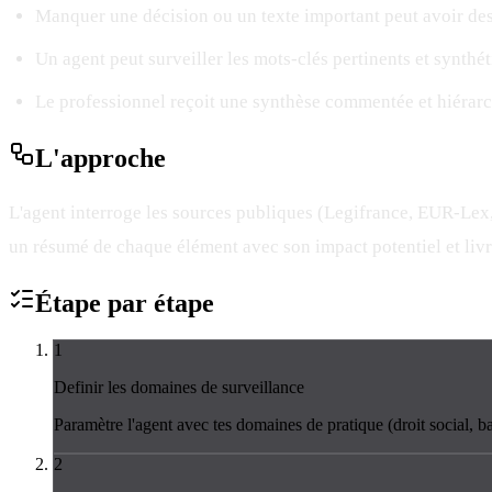
Manquer une décision ou un texte important peut avoir des
Un agent peut surveiller les mots-clés pertinents et synthét
Le professionnel reçoit une synthèse commentée et hiérarc
L'
approche
L'agent interroge les sources publiques (Legifrance, EUR-Lex, bu
un résumé de chaque élément avec son impact potentiel et liv
Étape par
étape
1
Definir les domaines de surveillance
Paramètre l'agent avec tes domaines de pratique (droit social, ba
2