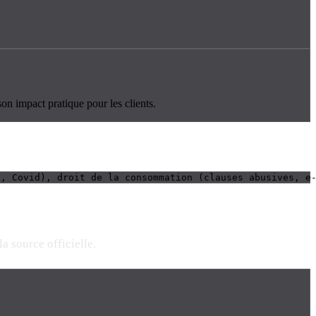
on impact pratique pour les clients.
s, Covid), droit de la consommation (clauses abusives, e
a source officielle.