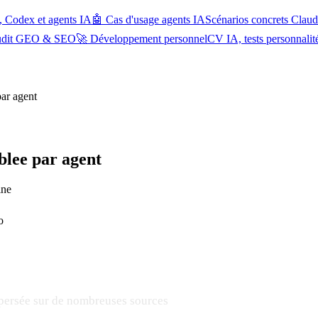
, Codex et agents IA
🤖 Cas d'usage agents IA
Scénarios concrets Cla
udit GEO & SEO
🚀 Développement personnel
CV IA, tests personnalit
par agent
iblee par agent
ine
o
ispersée sur de nombreuses sources