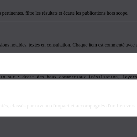
ertinentes, filtre les résultats et écarte les publications hors scope.
isions notables, textes en consultation. Chaque item est commenté avec s
uin sur : droit des baux commerciaux (résiliation, loyer
és, classés par niveau d'impact et accompagnés d'un lien vers l