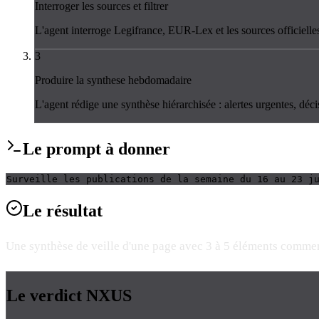
Interroger les sources et filtrer
L'agent interroge Legifrance, EUR-Lex et les sources officielles p
3
Produire la synthese hebdomadaire
L'agent rédige une synthèse hiérarchisée : alertes urgentes, déc
Le
prompt
à donner
Surveille les publications de la semaine du 16 au 23 j
Le
résultat
Une synthèse de veille d'une page avec 3 à 5 éléments comment
Le verdict
NXUS