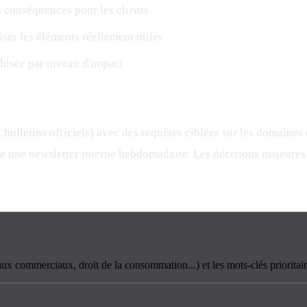
 conséquences pour les clients
iser les éléments réellement utiles
hisée par niveau d'impact
lletins officiels) avec des requêtes ciblées sur les domaines de 
re une newsletter interne hebdomadaire. Les décisions majeures
ux commerciaux, droit de la consommation...) et les mots-clés prioritaire