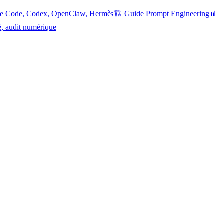
ude Code, Codex, OpenClaw, Hermès
🏗️ Guide Prompt Engineering
📊
é, audit numérique