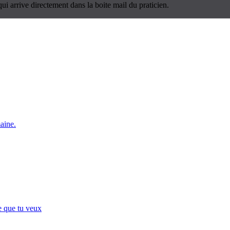
ui arrive directement dans la boite mail du praticien.
maine.
e que tu veux