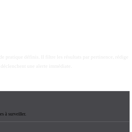
pratique définis. Il filtre les résultats par pertinence, rédige
 déclenchent une alerte immédiate.
s à surveiller.