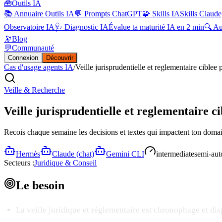
🧰
Outils IA
📚 Annuaire Outils IA
💬 Prompts ChatGPT
🧩 Skills IA
Skills Claude
Observatoire IA
🩺 Diagnostic IA
Évalue ta maturité IA en 2 min
🔍 A
🔭
Blog
💬
Communauté
Connexion
Découvrir
Cas d'usage agents IA
/
Veille jurisprudentielle et reglementaire ciblee 
Veille & Recherche
Veille jurisprudentielle et reglementaire c
Recois chaque semaine les decisions et textes qui impactent ton doma
Hermès
Claude (chat)
Gemini CLI
intermediate
semi-aut
Secteurs :
Juridique & Conseil
Le
besoin
La veille juridique et réglementaire est chronophage et d