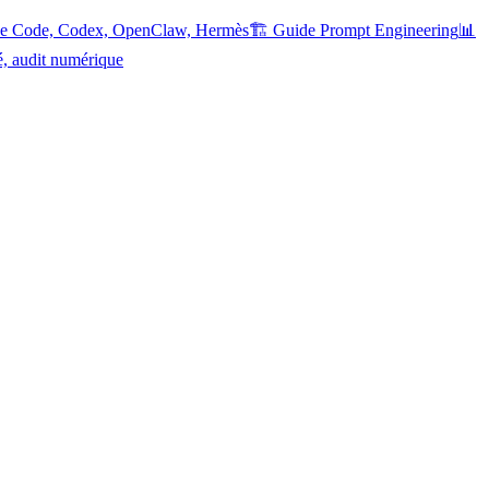
ude Code, Codex, OpenClaw, Hermès
🏗️ Guide Prompt Engineering
📊
é, audit numérique