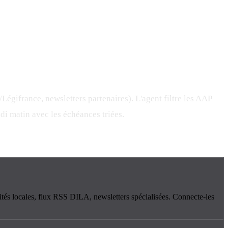
égifrance, newsletters partenaires). L'agent filtre les AAP
ndi matin avec les échéances triées.
ivités locales, flux RSS DILA, newsletters spécialisées. Connecte-les