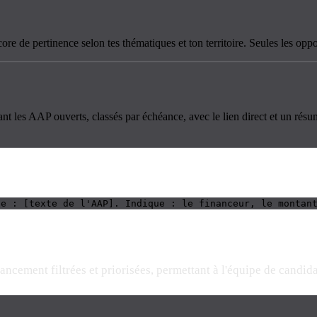
ore de pertinence selon tes thématiques et ton territoire. Seules les oppo
ant les AAP ouverts, classés par échéance, avec le lien direct et un rés
pe : [texte de l'AAP]. Indique : le financeur, le montan
ncement filtrées et priorisées, permettant à l'équipe de candida