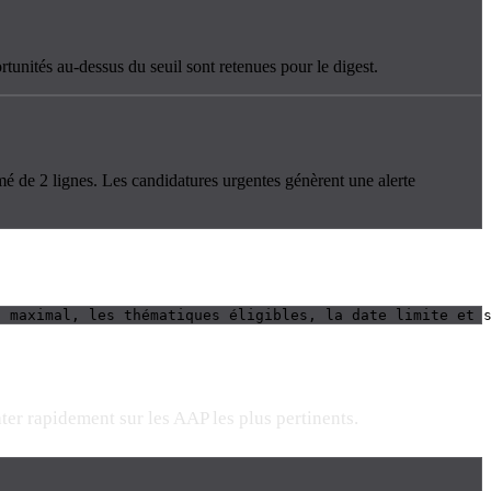
rtunités au-dessus du seuil sont retenues pour le digest.
umé de 2 lignes. Les candidatures urgentes génèrent une alerte
t maximal, les thématiques éligibles, la date limite et 
ter rapidement sur les AAP les plus pertinents.