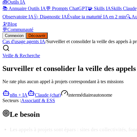
🧰
Outils IA
📚 Annuaire Outils IA
💬 Prompts ChatGPT
🧩 Skills IA
Skills Claude
Observatoire IA
🩺 Diagnostic IA
Évalue ta maturité IA en 2 min
🔍 A
🔭
Blog
💬
Communauté
Connexion
Découvrir
Cas d'usage agents IA
/
Surveiller et consolider la veille des appels à pr
Veille & Recherche
Surveiller et consolider la veille des appels
Ne rate plus aucun appel à projets correspondant à tes missions
n8n + IA
Claude (chat)
intermédiaire
autonome
Secteurs :
Associatif & ESS
Le
besoin
Les appels à projets sont épars : sites des collectivités, fo