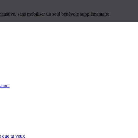
haustive, sans mobiliser un seul bénévole supplémentaire.
maine.
e que tu veux