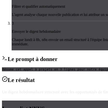
Filtrer et qualifier automatiquement
L'agent analyse chaque nouvelle publication et lui attribue un sc
3
Envoyer le digest hebdomadaire
Chaque lundi à 8h, n8n envoie un email structuré à l'équipe list
immédiate.
Le
prompt
à donner
Résume cet appel à projets en 3 lignes pour notre équi
Le
résultat
Un digest hebdomadaire structuré avec les opportunités de fina