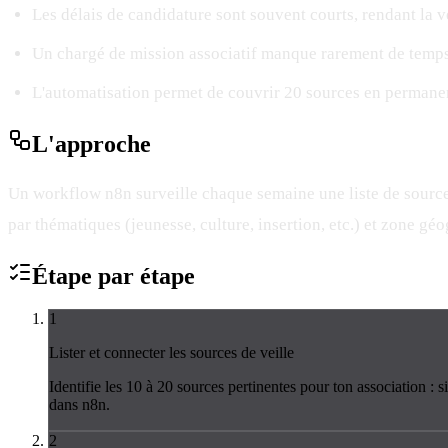
Les délais de candidature sont souvent courts, rendant la v
Un chargé de mission associatif manque rarement de temps
L'automatisation permet de couvrir 20 sources en permane
L'
approche
Un workflow n8n surveille chaque semaine une liste de sources
par thématiques (jeunesse, culture, insertion, etc.) et zone gé
Étape par
étape
1
Lister et connecter les sources de veille
Identifie les 10 à 20 sources pertinentes pour ton association :
dans n8n.
2