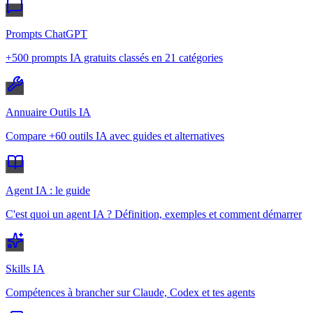
Prompts ChatGPT
+500 prompts IA gratuits classés en 21 catégories
Annuaire Outils IA
Compare +60 outils IA avec guides et alternatives
Agent IA : le guide
C'est quoi un agent IA ? Définition, exemples et comment démarrer
Skills IA
Compétences à brancher sur Claude, Codex et tes agents