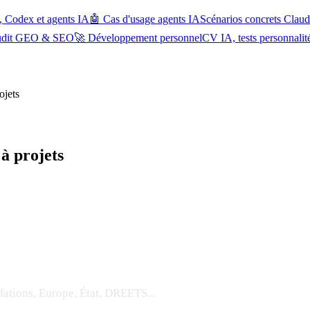
, Codex et agents IA
🤖 Cas d'usage agents IA
Scénarios concrets Cla
udit GEO & SEO
🚀 Développement personnel
CV IA, tests personnalit
ojets
 à projets
ndations, Europe, État, DREETS...