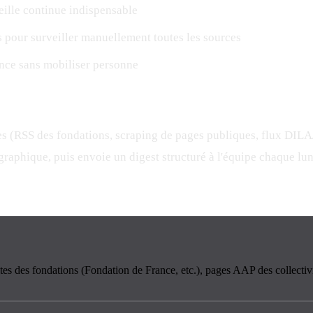
eille continue indispensable
 pour surveiller manuellement toutes les sources
nce sans mobiliser personne
 (RSS des fondations, scraping de pages publiques, flux DILA/L
ographique, puis envoie un digest structuré à l'équipe chaque lu
 sites des fondations (Fondation de France, etc.), pages AAP des collect