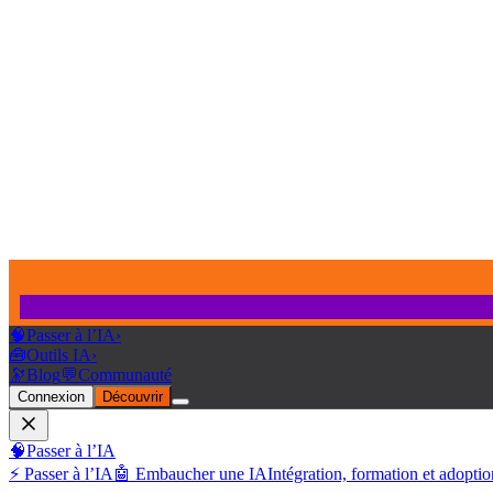
🧠
Passer à l’IA
›
🧰
Outils IA
›
🔭
Blog
💬
Communauté
Connexion
Découvrir
🧠
Passer à l’IA
⚡ Passer à l’IA
🤖 Embaucher une IA
Intégration, formation et adoptio