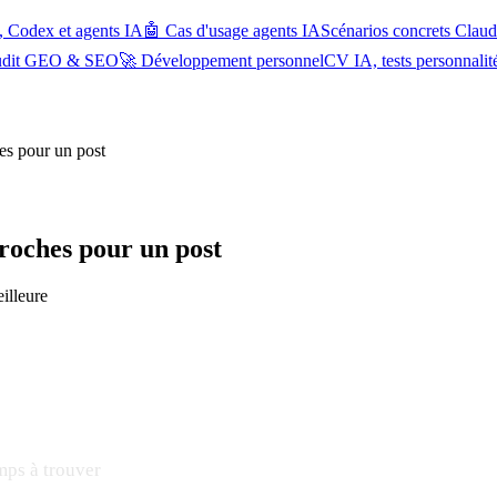
, Codex et agents IA
🤖 Cas d'usage agents IA
Scénarios concrets Cla
udit GEO & SEO
🚀 Développement personnel
CV IA, tests personnalit
es pour un post
croches pour un post
illeure
mps à trouver