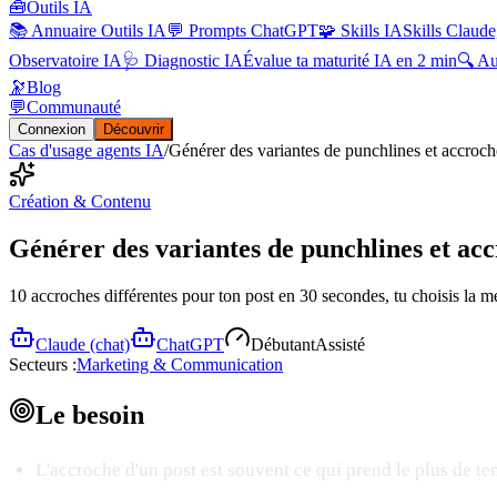
🧰
Outils IA
📚 Annuaire Outils IA
💬 Prompts ChatGPT
🧩 Skills IA
Skills Claude
Observatoire IA
🩺 Diagnostic IA
Évalue ta maturité IA en 2 min
🔍 A
🔭
Blog
💬
Communauté
Connexion
Découvrir
Cas d'usage agents IA
/
Générer des variantes de punchlines et accroch
Création & Contenu
Générer des variantes de punchlines et ac
10 accroches différentes pour ton post en 30 secondes, tu choisis la me
Claude (chat)
ChatGPT
Débutant
Assisté
Secteurs :
Marketing & Communication
Le
besoin
L'accroche d'un post est souvent ce qui prend le plus de te