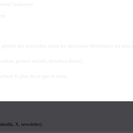
selon l'audience
ent
uis génère des accroches selon les structures rhétoriques les plus
cation, preuve sociale, bénéfice direct).
ochent le plus de ce que tu veux.
LinkedIn, X, newsletter).