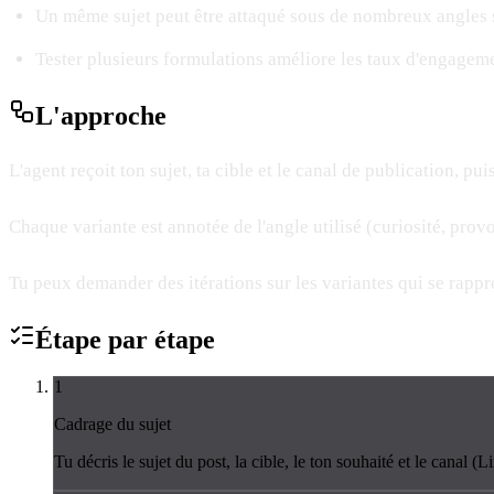
Un même sujet peut être attaqué sous de nombreux angles 
Tester plusieurs formulations améliore les taux d'engagem
L'
approche
L'agent reçoit ton sujet, ta cible et le canal de publication, p
Chaque variante est annotée de l'angle utilisé (curiosité, provo
Tu peux demander des itérations sur les variantes qui se rappr
Étape par
étape
1
Cadrage du sujet
Tu décris le sujet du post, la cible, le ton souhaité et le canal (