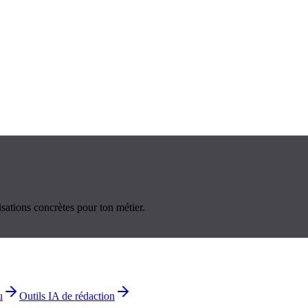
sations concrètes pour ton métier.
u
Outils IA de rédaction