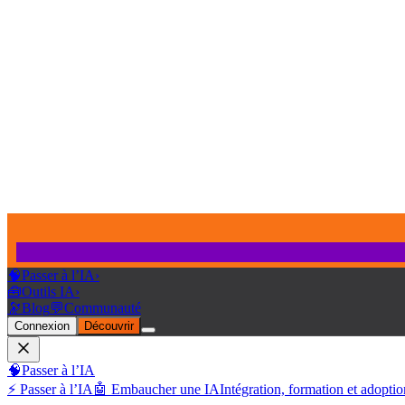
🧠
Passer à l’IA
›
🧰
Outils IA
›
🔭
Blog
💬
Communauté
Connexion
Découvrir
🧠
Passer à l’IA
⚡ Passer à l’IA
🤖 Embaucher une IA
Intégration, formation et adoptio