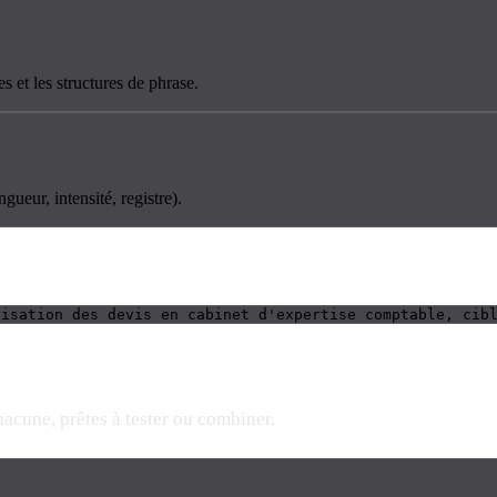
s et les structures de phrase.
gueur, intensité, registre).
tisation des devis en cabinet d'expertise comptable, cib
hacune, prêtes à tester ou combiner.