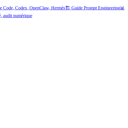
ude Code, Codex, OpenClaw, Hermès
🏗️ Guide Prompt Engineering
📊
é, audit numérique