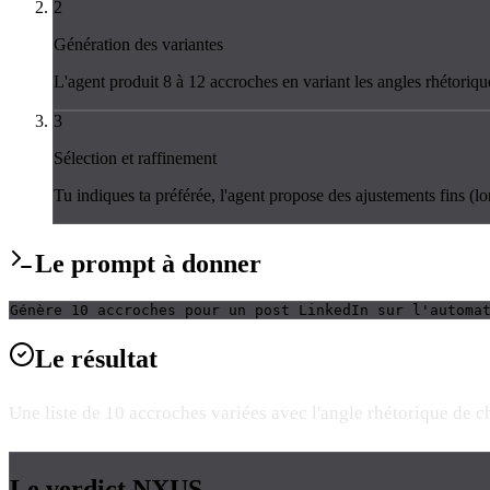
2
Génération des variantes
L'agent produit 8 à 12 accroches en variant les angles rhétorique
3
Sélection et raffinement
Tu indiques ta préférée, l'agent propose des ajustements fins (lon
Le
prompt
à donner
Génère 10 accroches pour un post LinkedIn sur l'automa
Le
résultat
Une liste de 10 accroches variées avec l'angle rhétorique de c
Le verdict
NXUS