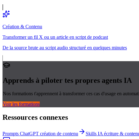
Création & Contenu
Transformer un fil X ou un article en script de podcast
De la source brute au script audio structuré en quelques minutes
Apprends à piloter tes propres
agents IA
Nos formations t'apprennent à transformer ces cas d'usage en automati
Voir les formations
Ressources connexes
Prompts ChatGPT création de contenu
Skills IA écriture & conten