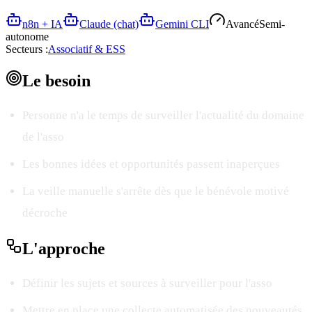
n8n + IA
Claude (chat)
Gemini CLI
Avancé
Semi-
autonome
Secteurs :
Associatif & ESS
Le
besoin
Personne n'a le temps de surveiller l'actualité du domaine
de l'asso
Les bonnes idées et opportunités passent inaperçues
La veille manuelle s'arrête dès que le bénévole motivé
décroche
L'
approche
Définir les sujets et sources à surveiller pour l'asso
Mettre en place une collecte automatisée des nouveautés