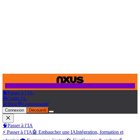
🧠
Passer à l’IA
›
🧰
Outils IA
›
🔭
Blog
💬
Communauté
Connexion
Découvrir
🧠
Passer à l’IA
⚡ Passer à l’IA
🤖 Embaucher une IA
Intégration, formation et