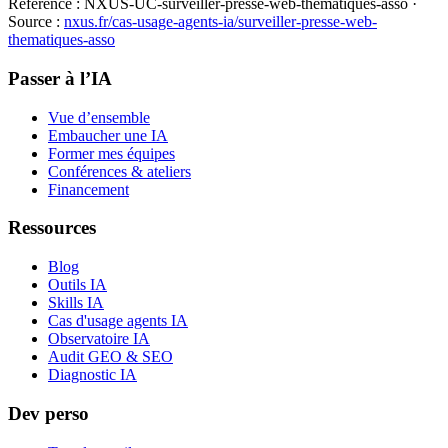
Référence :
NXUS-UC-surveiller-presse-web-thematiques-asso
·
Source :
nxus.fr/cas-usage-agents-ia/
surveiller-presse-web-
thematiques-asso
Passer à l’IA
Vue d’ensemble
Embaucher une IA
Former mes équipes
Conférences & ateliers
Financement
Ressources
Blog
Outils IA
Skills IA
Cas d'usage agents IA
Observatoire IA
Audit GEO & SEO
Diagnostic IA
Dev perso