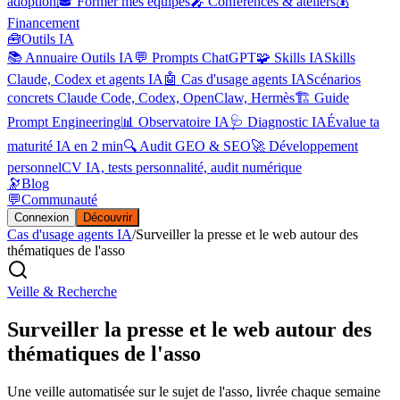
adoption
🎓 Former mes équipes
🎤 Conférences & ateliers
💰
Financement
🧰
Outils IA
📚 Annuaire Outils IA
💬 Prompts ChatGPT
🧩 Skills IA
Skills
Claude, Codex et agents IA
🤖 Cas d'usage agents IA
Scénarios
concrets Claude Code, Codex, OpenClaw, Hermès
🏗️ Guide
Prompt Engineering
📊 Observatoire IA
🩺 Diagnostic IA
Évalue ta
maturité IA en 2 min
🔍 Audit GEO & SEO
🚀 Développement
personnel
CV IA, tests personnalité, audit numérique
🔭
Blog
💬
Communauté
Connexion
Découvrir
Cas d'usage agents IA
/
Surveiller la presse et le web autour des
thématiques de l'asso
Veille & Recherche
Surveiller la presse et le web autour des
thématiques de l'asso
Une veille automatisée sur le sujet de l'asso, livrée chaque semaine