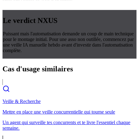
Le verdict
NXUS
Puissant mais l'automatisation demande un coup de main technique
pour le montage initial. Pour une asso non outillée, commencez par
une veille IA manuelle hebdo avant d'investir dans l'automatisation
complète.
Cas d'usage
similaires
Veille & Recherche
Mettre en place une veille concurrentielle qui tourne seule
Un agent qui surveille tes concurrents et te livre l'essentiel chaque
semaine.