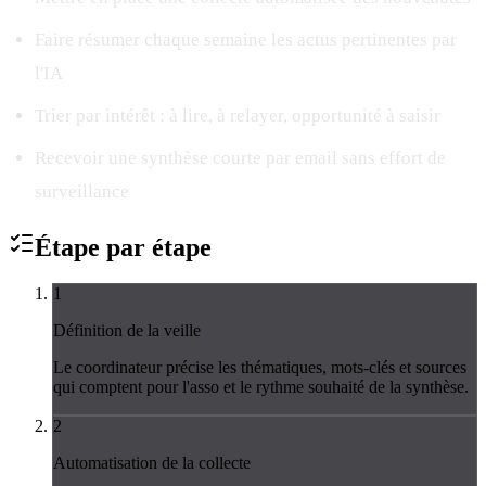
Faire résumer chaque semaine les actus pertinentes par
l'IA
Trier par intérêt : à lire, à relayer, opportunité à saisir
Recevoir une synthèse courte par email sans effort de
surveillance
Étape par
étape
1
Définition de la veille
Le coordinateur précise les thématiques, mots-clés et sources
qui comptent pour l'asso et le rythme souhaité de la synthèse.
2
Automatisation de la collecte