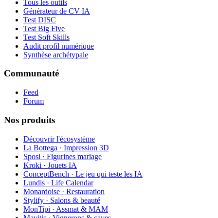
Tous les outils
Générateur de CV IA
Test DISC
Test Big Five
Test Soft Skills
Audit profil numérique
Synthèse archétypale
Communauté
Feed
Forum
Nos produits
Découvrir l'écosystème
La Bottega · Impression 3D
Sposi · Figurines mariage
Kroki · Jouets IA
ConceptBench · Le jeu qui teste les IA
Lundis · Life Calendar
Monardoise · Restauration
Stylify · Salons & beauté
MonTipi · Assmat & MAM
Mavitis · Vignerons & caves