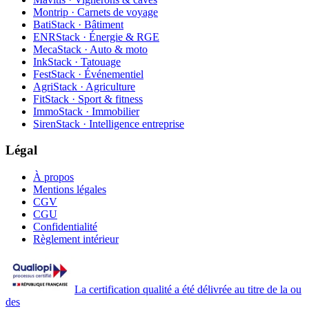
Montrip · Carnets de voyage
BatiStack · Bâtiment
ENRStack · Énergie & RGE
MecaStack · Auto & moto
InkStack · Tatouage
FestStack · Événementiel
AgriStack · Agriculture
FitStack · Sport & fitness
ImmoStack · Immobilier
SirenStack · Intelligence entreprise
Légal
À propos
Mentions légales
CGV
CGU
Confidentialité
Règlement intérieur
La certification qualité a été délivrée au titre de la ou
des