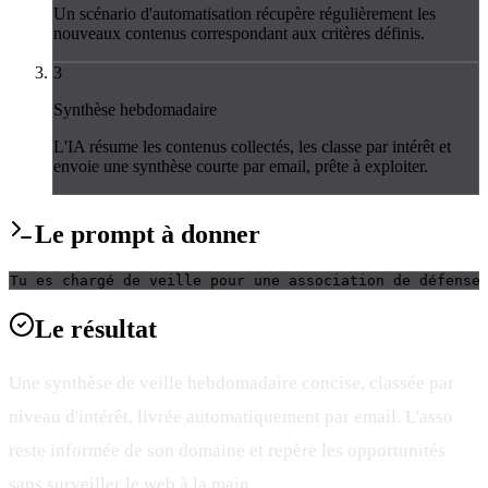
Un scénario d'automatisation récupère régulièrement les
nouveaux contenus correspondant aux critères définis.
3
Synthèse hebdomadaire
L'IA résume les contenus collectés, les classe par intérêt et
envoie une synthèse courte par email, prête à exploiter.
Le
prompt
à donner
Tu es chargé de veille pour une association de défense
Le
résultat
Une synthèse de veille hebdomadaire concise, classée par
niveau d'intérêt, livrée automatiquement par email. L'asso
reste informée de son domaine et repère les opportunités
sans surveiller le web à la main.