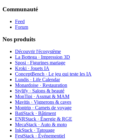
Communauté
Feed
Forum
Nos produits
Découvrir l'écosystème
La Bottega · Impression 3D
Sposi · Figurines mariage
Kroki · Jouets IA
ConceptBench · Le jeu qui teste les IA
Lundis · Life Calendar
Monardoise · Restauration
Stylify · Salons & beauté
MonTipi · Assmat & MAM
Mavitis · Vignerons & caves
Montrip · Carnets de voyage
BatiStack · Bâtiment
ENRStack · Énergie & RGE
MecaStack · Auto & moto
InkStack · Tatouage
FestStack · Événementiel