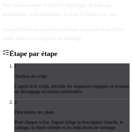
Pour chaque scène, il décrit le plan (type de cadrage,
mouvement, sujet principal), le texte à l'écran et le son.
Le storyboard est exporté en tableau structuré ou en slides,
lisible même sans logiciel de montage.
Étape par
étape
1
Analyse du script
L'agent lit le script, identifie les séquences logiques et propose
un découpage en scènes numérotées.
2
Description des plans
Pour chaque scène, l'agent rédige la description visuelle, le
cadrage, la durée estimée et les indications de montage.