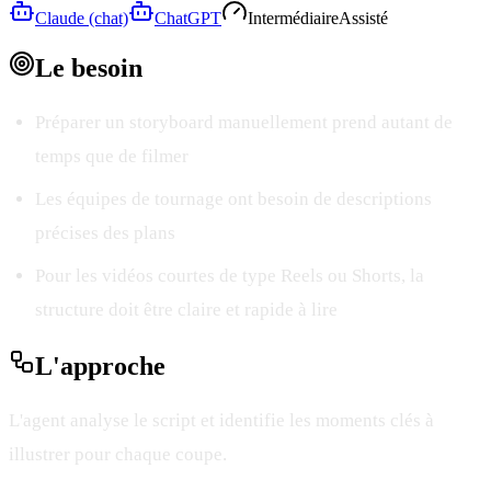
Claude (chat)
ChatGPT
Intermédiaire
Assisté
Le
besoin
Préparer un storyboard manuellement prend autant de
temps que de filmer
Les équipes de tournage ont besoin de descriptions
précises des plans
Pour les vidéos courtes de type Reels ou Shorts, la
structure doit être claire et rapide à lire
L'
approche
L'agent analyse le script et identifie les moments clés à
illustrer pour chaque coupe.