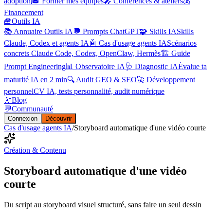
adoption
🎓 Former mes équipes
🎤 Conférences & ateliers
💰
Financement
🧰
Outils IA
📚 Annuaire Outils IA
💬 Prompts ChatGPT
🧩 Skills IA
Skills
Claude, Codex et agents IA
🤖 Cas d'usage agents IA
Scénarios
concrets Claude Code, Codex, OpenClaw, Hermès
🏗️ Guide
Prompt Engineering
📊 Observatoire IA
🩺 Diagnostic IA
Évalue ta
maturité IA en 2 min
🔍 Audit GEO & SEO
🚀 Développement
personnel
CV IA, tests personnalité, audit numérique
🔭
Blog
💬
Communauté
Connexion
Découvrir
Cas d'usage agents IA
/
Storyboard automatique d'une vidéo courte
Création & Contenu
Storyboard automatique d'une vidéo
courte
Du script au storyboard visuel structuré, sans faire un seul dessin