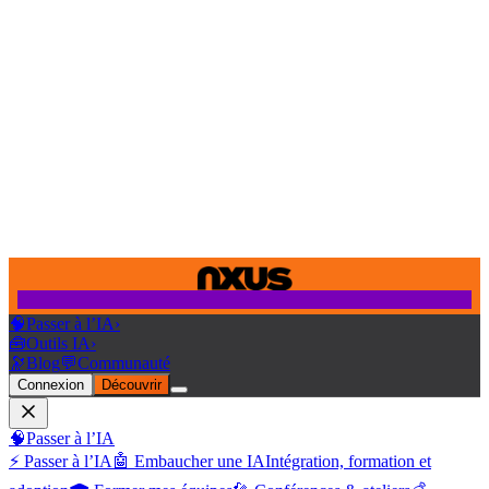
🧠
Passer à l’IA
›
🧰
Outils IA
›
🔭
Blog
💬
Communauté
Connexion
Découvrir
🧠
Passer à l’IA
⚡ Passer à l’IA
🤖 Embaucher une IA
Intégration, formation et