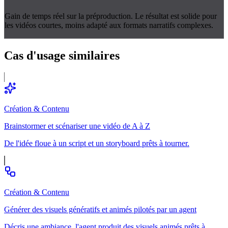
Gain de temps réel sur la préproduction. Le résultat est solide pour
les vidéos courtes, moins adapté aux formats narratifs complexes.
Cas d'usage
similaires
Création & Contenu
Brainstormer et scénariser une vidéo de A à Z
De l'idée floue à un script et un storyboard prêts à tourner.
Création & Contenu
Générer des visuels génératifs et animés pilotés par un agent
Décris une ambiance, l'agent produit des visuels animés prêts à