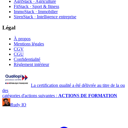
AgriStack · Agriculture
FitStack · Sport & fitness
ImmoStack · Immobilier
SirenStack · Intelligence entreprise
Légal
À propos
Mentions légales
CGV
CGU
Confidentialité
Règlement intérieur
La certification qualité a été délivrée au titre de la ou
des
catégories d'actions suivantes :
ACTIONS DE FORMATION
Rudy IO