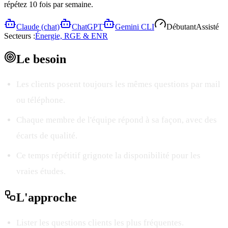
répétez 10 fois par semaine.
Claude (chat)
ChatGPT
Gemini CLI
Débutant
Assisté
Secteurs :
Énergie, RGE & ENR
Le
besoin
Les clients posent toujours les mêmes questions par mail
ou téléphone.
Chaque membre de l'équipe répond à sa façon, avec des
écarts de qualité.
Ce temps répétitif grignote la disponibilité pour les
vraies études.
L'
approche
Lister les questions clients les plus fréquentes.