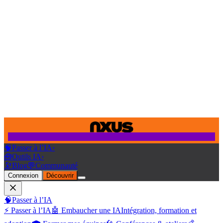
🧠
Passer à l’IA
›
🧰
Outils IA
›
🔭
Blog
💬
Communauté
Connexion
Découvrir
🧠
Passer à l’IA
⚡ Passer à l’IA
🤖 Embaucher une IA
Intégration, formation et