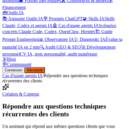
adoption
🎓 Former mes équipes
🎤 Conférences & ateliers
💰
Financement
🧰
Outils IA
📚 Annuaire Outils IA
💬 Prompts ChatGPT
🧩 Skills IA
Skills
Claude, Codex et agents IA
🤖 Cas d'usage agents IA
Scénarios
concrets Claude Code, Codex, OpenClaw, Hermès
🏗️ Guide
Prompt Engineering
📊 Observatoire IA
🩺 Diagnostic IA
Évalue ta
maturité IA en 2 min
🔍 Audit GEO & SEO
🚀 Développement
personnel
CV IA, tests personnalité, audit numérique
🔭
Blog
💬
Communauté
Connexion
Découvrir
Cas d'usage agents IA
/
Répondre aux questions techniques
récurrentes des clients
Création & Contenu
Répondre aux questions techniques
récurrentes des clients
Un assistant qui répond aux mêmes questions clients que vous