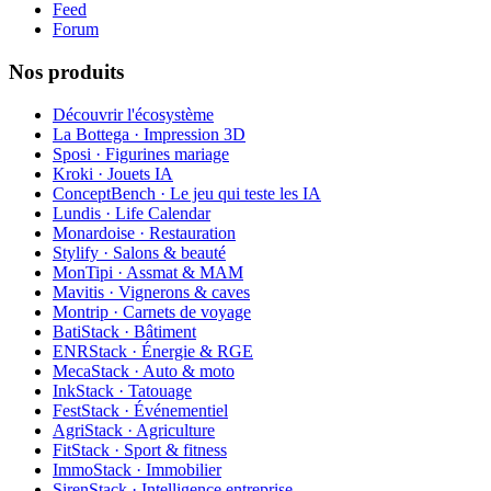
Feed
Forum
Nos produits
Découvrir l'écosystème
La Bottega · Impression 3D
Sposi · Figurines mariage
Kroki · Jouets IA
ConceptBench · Le jeu qui teste les IA
Lundis · Life Calendar
Monardoise · Restauration
Stylify · Salons & beauté
MonTipi · Assmat & MAM
Mavitis · Vignerons & caves
Montrip · Carnets de voyage
BatiStack · Bâtiment
ENRStack · Énergie & RGE
MecaStack · Auto & moto
InkStack · Tatouage
FestStack · Événementiel
AgriStack · Agriculture
FitStack · Sport & fitness
ImmoStack · Immobilier
SirenStack · Intelligence entreprise