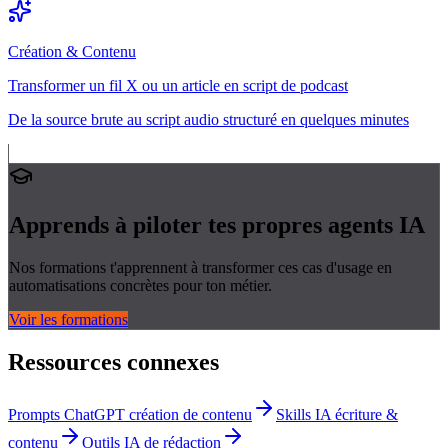
Création & Contenu
Transformer un fil X ou un article en script de podcast
De la source brute au script audio structuré en quelques minutes
Apprends à piloter tes propres
agents IA
Nos formations t'apprennent à transformer ces cas d'usage en
automatisations concrètes pour ton métier.
Voir les formations
Ressources connexes
Prompts ChatGPT création de contenu
Skills IA écriture &
contenu
Outils IA de rédaction