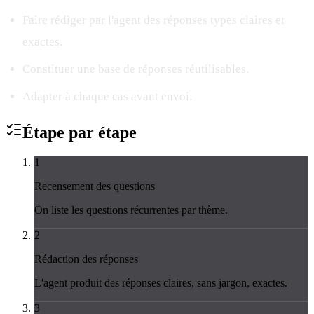
Faire rédiger par l'agent des réponses types claires et
exactes.
Constituer une base de réponses réutilisables.
Adapter à chaque cas avant envoi.
Étape par
étape
1
Recensement des questions
On liste les questions récurrentes par thème.
2
Rédaction des réponses
L'agent produit des réponses claires, sans jargon, exactes.
3