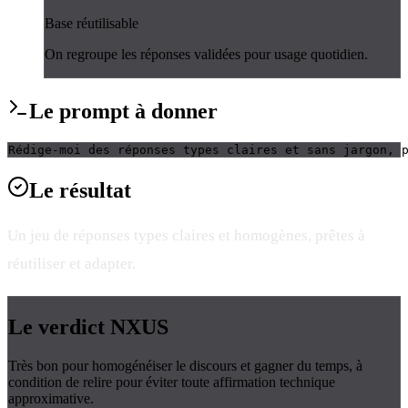
Base réutilisable
On regroupe les réponses validées pour usage quotidien.
Le
prompt
à donner
Rédige-moi des réponses types claires et sans jargon, 
Le
résultat
Un jeu de réponses types claires et homogènes, prêtes à
réutiliser et adapter.
Le verdict
NXUS
Très bon pour homogénéiser le discours et gagner du temps, à
condition de relire pour éviter toute affirmation technique
approximative.