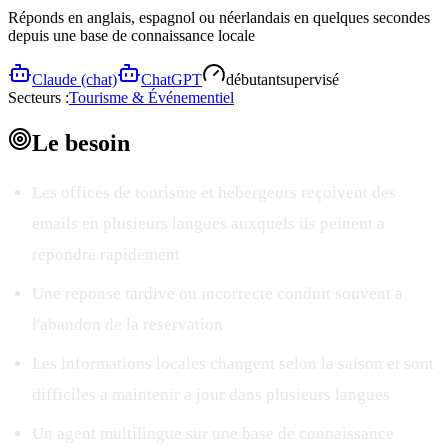
Réponds en anglais, espagnol ou néerlandais en quelques secondes
depuis une base de connaissance locale
Claude (chat)
ChatGPT
débutant
supervisé
Secteurs :
Tourisme & Événementiel
Le
besoin
Les offices de tourisme et hebergeurs reçoivent des
emails en plusieurs langues auxquels ils peinent a
repondre rapidement
Une reponse tardive ou incorrecte conduit souvent a
l'abandon de la reservation
Les informations locales changent selon la saison et sont
difficiles a maintenir a jour dans plusieurs langues
Un agent multilingue sur une base de connaissance