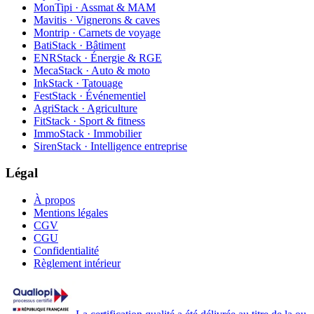
MonTipi · Assmat & MAM
Mavitis · Vignerons & caves
Montrip · Carnets de voyage
BatiStack · Bâtiment
ENRStack · Énergie & RGE
MecaStack · Auto & moto
InkStack · Tatouage
FestStack · Événementiel
AgriStack · Agriculture
FitStack · Sport & fitness
ImmoStack · Immobilier
SirenStack · Intelligence entreprise
Légal
À propos
Mentions légales
CGV
CGU
Confidentialité
Règlement intérieur