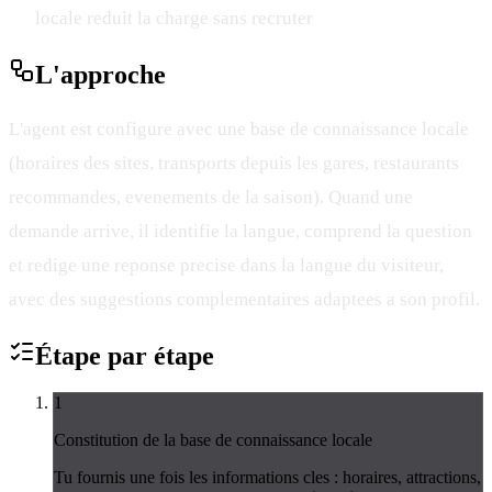
locale reduit la charge sans recruter
L'
approche
L'agent est configure avec une base de connaissance locale
(horaires des sites, transports depuis les gares, restaurants
recommandes, evenements de la saison). Quand une
demande arrive, il identifie la langue, comprend la question
et redige une reponse precise dans la langue du visiteur,
avec des suggestions complementaires adaptees a son profil.
Étape par
étape
1
Constitution de la base de connaissance locale
Tu fournis une fois les informations cles : horaires, attractions,