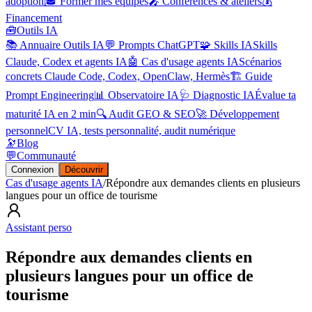
adoption
🎓 Former mes équipes
🎤 Conférences & ateliers
💰
Financement
🧰
Outils IA
📚 Annuaire Outils IA
💬 Prompts ChatGPT
🧩 Skills IA
Skills
Claude, Codex et agents IA
🤖 Cas d'usage agents IA
Scénarios
concrets Claude Code, Codex, OpenClaw, Hermès
🏗️ Guide
Prompt Engineering
📊 Observatoire IA
🩺 Diagnostic IA
Évalue ta
maturité IA en 2 min
🔍 Audit GEO & SEO
🚀 Développement
personnel
CV IA, tests personnalité, audit numérique
🔭
Blog
💬
Communauté
Connexion
Découvrir
Cas d'usage agents IA
/
Répondre aux demandes clients en plusieurs
langues pour un office de tourisme
Assistant perso
Répondre aux demandes clients en
plusieurs langues pour un office de
tourisme