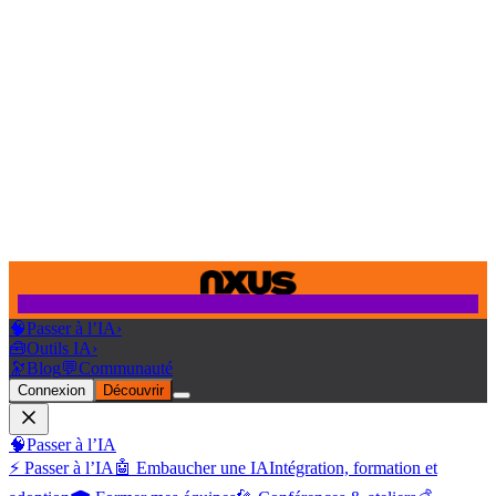
🧠
Passer à l’IA
›
🧰
Outils IA
›
🔭
Blog
💬
Communauté
Connexion
Découvrir
🧠
Passer à l’IA
⚡ Passer à l’IA
🤖 Embaucher une IA
Intégration, formation et