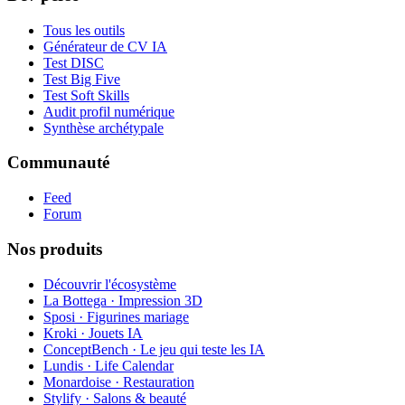
Tous les outils
Générateur de CV IA
Test DISC
Test Big Five
Test Soft Skills
Audit profil numérique
Synthèse archétypale
Communauté
Feed
Forum
Nos produits
Découvrir l'écosystème
La Bottega · Impression 3D
Sposi · Figurines mariage
Kroki · Jouets IA
ConceptBench · Le jeu qui teste les IA
Lundis · Life Calendar
Monardoise · Restauration
Stylify · Salons & beauté