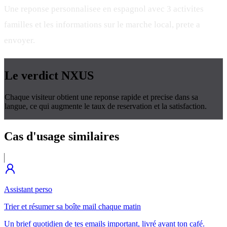
Une reponse personnalisee en espagnol avec 3 activites
familles et les informations sur le marche local, prete a
envoyer.
Le verdict
NXUS
Chaque visiteur obtient une reponse rapide et precise dans sa
langue, ce qui augmente le taux de reservation et la satisfaction.
Cas d'usage
similaires
Assistant perso
Trier et résumer sa boîte mail chaque matin
Un brief quotidien de tes emails important, livré avant ton café.