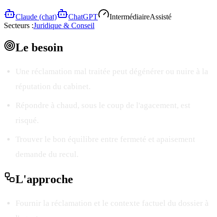
Claude (chat)
ChatGPT
Intermédiaire
Assisté
Secteurs :
Juridique & Conseil
Le
besoin
Une réclamation mal traitée peut dégénérer ou nuire à la
réputation du cabinet.
Répondre à chaud, sous le coup de l'agacement, est
risqué.
Trouver le bon équilibre entre fermeté et apaisement
demande du recul.
L'
approche
Fournir la réclamation et le contexte factuel du dossier à