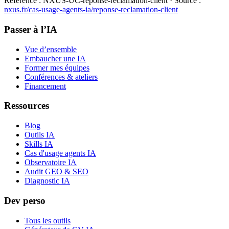
Référence :
NXUS-UC-reponse-reclamation-client
· Source :
nxus.fr/cas-usage-agents-ia/
reponse-reclamation-client
Passer à l’IA
Vue d’ensemble
Embaucher une IA
Former mes équipes
Conférences & ateliers
Financement
Ressources
Blog
Outils IA
Skills IA
Cas d'usage agents IA
Observatoire IA
Audit GEO & SEO
Diagnostic IA
Dev perso
Tous les outils