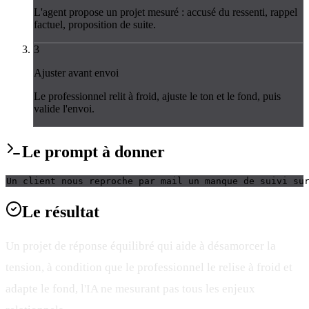
L'agent propose un projet mesuré : accusé du ressenti, rappel
factuel, proposition de suite.
3
Ajuster avant envoi
Le professionnel relit à froid, ajuste le ton et le fond, puis
valide l'envoi.
Le
prompt
à donner
Un client nous reproche par mail un manque de suivi su
Le
résultat
Un projet de réponse équilibré qui aide à désamorcer la
tension, à condition que le professionnel le relise à froid et
adapte le fond, l'IA ne mesurant pas tous les enjeux