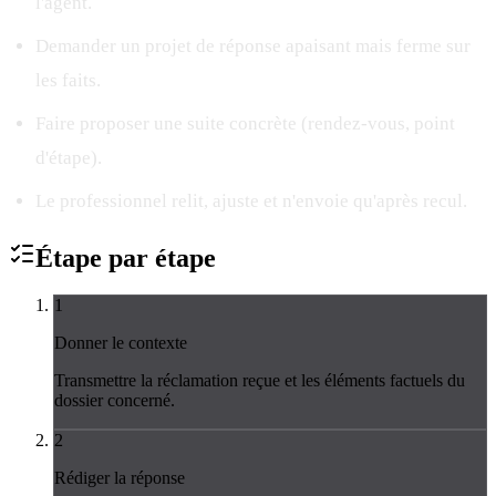
l'agent.
Demander un projet de réponse apaisant mais ferme sur
les faits.
Faire proposer une suite concrète (rendez-vous, point
d'étape).
Le professionnel relit, ajuste et n'envoie qu'après recul.
Étape par
étape
1
Donner le contexte
Transmettre la réclamation reçue et les éléments factuels du
dossier concerné.
2
Rédiger la réponse