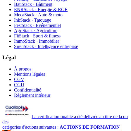
BatiStack · Bâtiment
ENRStack · Énergie & RGE
MecaStack · Auto & moto
InkStack · Tatouage
FestStack · Événementiel
AgriStack · Agriculture
FitStack · Sport & fitness
ImmoStack · Immobilier
SirenStack · Intelligence entreprise
Légal
À propos
Mentions légales
CGV
CGU
Confidentialité
Règlement intérieur
La certification qualité a été délivrée au titre de la ou
des
catégories d'actions suivantes :
ACTIONS DE FORMATION