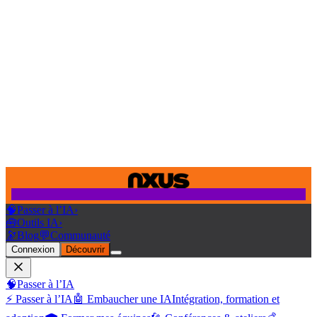
🧠
Passer à l’IA
›
🧰
Outils IA
›
🔭
Blog
💬
Communauté
Connexion
Découvrir
🧠
Passer à l’IA
⚡ Passer à l’IA
🤖 Embaucher une IA
Intégration, formation et