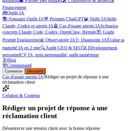
adoption
🎓 Former mes équipes
🎤 Conférences & ateliers
💰
Financement
🧰
Outils IA
📚 Annuaire Outils IA
💬 Prompts ChatGPT
🧩 Skills IA
Skills
Claude, Codex et agents IA
🤖 Cas d'usage agents IA
Scénarios
concrets Claude Code, Codex, OpenClaw, Hermès
🏗️ Guide
Prompt Engineering
📊 Observatoire IA
🩺 Diagnostic IA
Évalue ta
maturité IA en 2 min
🔍 Audit GEO & SEO
🚀 Développement
personnel
CV IA, tests personnalité, audit numérique
🔭
Blog
💬
Communauté
Connexion
Découvrir
Cas d'usage agents IA
/
Rédiger un projet de réponse à une
réclamation client
Création & Contenu
Rédiger un projet de réponse à une
réclamation client
Désamorcer une tension client avec la bonne réponse