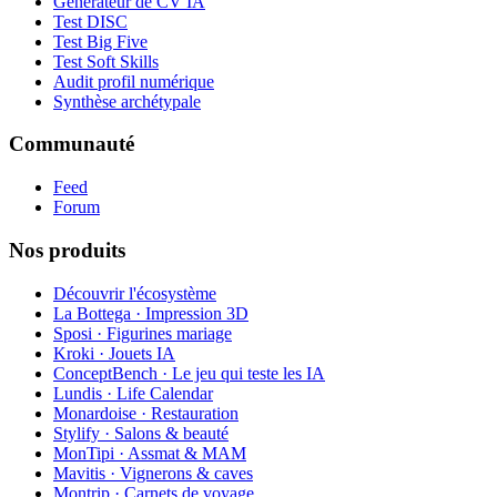
Générateur de CV IA
Test DISC
Test Big Five
Test Soft Skills
Audit profil numérique
Synthèse archétypale
Communauté
Feed
Forum
Nos produits
Découvrir l'écosystème
La Bottega · Impression 3D
Sposi · Figurines mariage
Kroki · Jouets IA
ConceptBench · Le jeu qui teste les IA
Lundis · Life Calendar
Monardoise · Restauration
Stylify · Salons & beauté
MonTipi · Assmat & MAM
Mavitis · Vignerons & caves
Montrip · Carnets de voyage