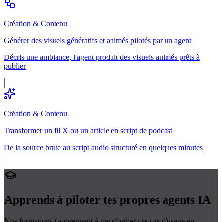
Création & Contenu
Générer des visuels génératifs et animés pilotés par un agent
Décris une ambiance, l'agent produit des visuels animés prêts à
publier
Création & Contenu
Transformer un fil X ou un article en script de podcast
De la source brute au script audio structuré en quelques minutes
Apprends à piloter tes propres
agents IA
Nos formations t'apprennent à transformer ces cas d'usage en