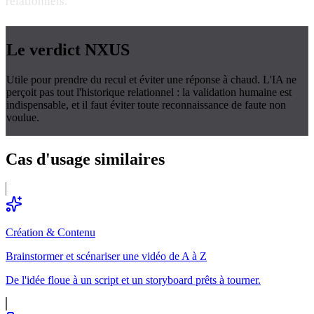
relationnels.
Le verdict
NXUS
Utile pour prendre du recul et éviter une réponse à chaud. L'IA ne
perçoit pas tout l'historique relationnel : la validation humaine est
indispensable, et il faut éviter toute reconnaissance de faute non
voulue.
Cas d'usage
similaires
Création & Contenu
Brainstormer et scénariser une vidéo de A à Z
De l'idée floue à un script et un storyboard prêts à tourner.