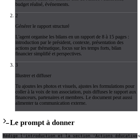
budget réalisé, événements.
2
Générer le rapport structuré
L'agent organise les bilans en un rapport de 8 à 15 pages :
introduction par le président, contexte, présentation des
actions par thématique, focus sur les temps forts, bilan
financier simplifié et perspectives.
3
Illustrer et diffuser
Tu ajoutes les photos et visuels, ajustes les formulations pour
coller à la voix de ton association, puis diffuses le rapport aux
financeurs, partenaires et membres. Le document peut aussi
alimenter ta communication externe.
Le
prompt
à donner
Rédige l'introduction et la section 'Actions éducative