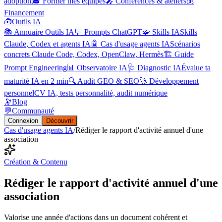
adoption
🎓 Former mes équipes
🎤 Conférences & ateliers
💰
Financement
🧰
Outils IA
📚 Annuaire Outils IA
💬 Prompts ChatGPT
🧩 Skills IA
Skills
Claude, Codex et agents IA
🤖 Cas d'usage agents IA
Scénarios
concrets Claude Code, Codex, OpenClaw, Hermès
🏗️ Guide
Prompt Engineering
📊 Observatoire IA
🩺 Diagnostic IA
Évalue ta
maturité IA en 2 min
🔍 Audit GEO & SEO
🚀 Développement
personnel
CV IA, tests personnalité, audit numérique
🔭
Blog
💬
Communauté
Connexion
Découvrir
Cas d'usage agents IA
/
Rédiger le rapport d'activité annuel d'une
association
Création & Contenu
Rédiger le rapport d'activité annuel d'une
association
Valorise une année d'actions dans un document cohérent et