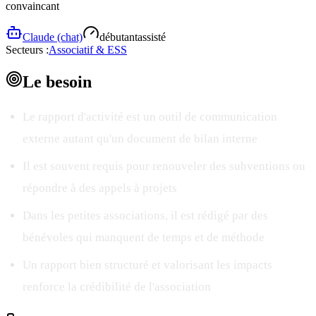
convaincant
Claude (chat)
débutant
assisté
Secteurs :
Associatif & ESS
Le
besoin
Le rapport d'activité est un outil de communication
externe autant qu'un document de bilan interne
Il est souvent requis pour renouveler des subventions ou
répondre à des appels à projets
Dans les petites associations, il est rédigé par des
bénévoles qui manquent de temps et de méthode
Un rapport bien structuré et valorisant les impacts
renforce la crédibilité de l'association