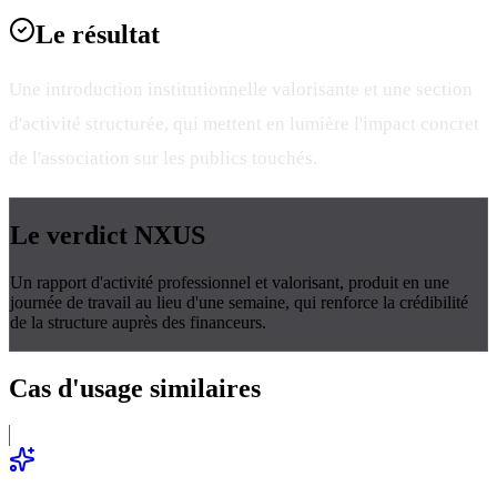
Le
résultat
Une introduction institutionnelle valorisante et une section
d'activité structurée, qui mettent en lumière l'impact concret
de l'association sur les publics touchés.
Le verdict
NXUS
Un rapport d'activité professionnel et valorisant, produit en une
journée de travail au lieu d'une semaine, qui renforce la crédibilité
de la structure auprès des financeurs.
Cas d'usage
similaires