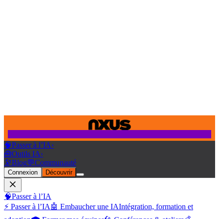
🧠
Passer à l’IA
›
🧰
Outils IA
›
🔭
Blog
💬
Communauté
Connexion
Découvrir
🧠
Passer à l’IA
⚡ Passer à l’IA
🤖 Embaucher une IA
Intégration, formation et