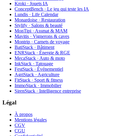
Kroki · Jouets IA
ConceptBench · Le jeu qui teste les IA
Lundis · Life Calendar
Monardoise · Restauration
Stylify · Salons & beauté
MonTipi · Assmat & MAM
Mavitis · Vignerons & caves
Montrip · Carnets de voyage
BatiStack · Bâtiment
ENRStack · Énergie & RGE
MecaStack · Auto & moto
InkStack · Tatouage
FestStack · Événementiel
AgriStack · Agriculture
FitStack · Sport & fitness
ImmoStack · Immobilier
SirenStack · Intelligence entreprise
Légal
À propos
Mentions légales
CGV
CGU