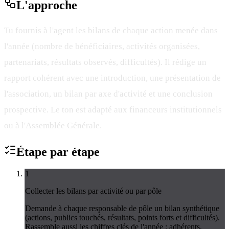
L'
approche
Tu fournis à l'agent les bilans de chaque action menée dans
l'année (nombre de bénéficiaires, activités organisées,
partenariats, résultats observés, difficultés). Il rédige un
rapport cohérent avec une introduction, une présentation de
l'association, un bilan par axe d'activité et une conclusion
prospective. Le ton est adapté aux financeurs institutionnels
ou à l'Assemblée Générale.
Étape par
étape
1
Collecter les bilans par activité ou par pôle
Demande à chaque responsable de pôle un bilan synthétique
(actions, publics touchés, résultats, points forts et difficultés).
Rassemble aussi les chiffres clés de l'année : adhérents,