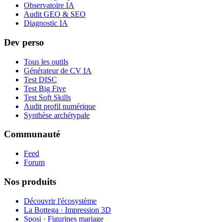
Observatoire IA
Audit GEO & SEO
Diagnostic IA
Dev perso
Tous les outils
Générateur de CV IA
Test DISC
Test Big Five
Test Soft Skills
Audit profil numérique
Synthèse archétypale
Communauté
Feed
Forum
Nos produits
Découvrir l'écosystème
La Bottega · Impression 3D
Sposi · Figurines mariage