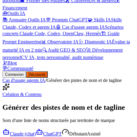
adoption
🎓 Former mes équipes
🎤 Conférences & ateliers
💰
Financement
🧰
Outils IA
📚 Annuaire Outils IA
💬 Prompts ChatGPT
🧩 Skills IA
Skills
Claude, Codex et agents IA
🤖 Cas d'usage agents IA
Scénarios
concrets Claude Code, Codex, OpenClaw, Hermès
🏗️ Guide
Prompt Engineering
📊 Observatoire IA
🩺 Diagnostic IA
Évalue ta
maturité IA en 2 min
🔍 Audit GEO & SEO
🚀 Développement
personnel
CV IA, tests personnalité, audit numérique
🔭
Blog
💬
Communauté
Connexion
Découvrir
Cas d'usage agents IA
/
Générer des pistes de nom et de tagline
Création & Contenu
Générer des pistes de nom et de tagline
Sors d'une liste de noms structurée par territoire de marque
Claude (chat)
ChatGPT
Débutant
Assisté