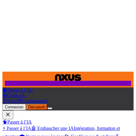
🧠
Passer à l’IA
›
🧰
Outils IA
›
🔭
Blog
💬
Communauté
Connexion
Découvrir
🧠
Passer à l’IA
⚡ Passer à l’IA
🤖 Embaucher une IA
Intégration, formation et