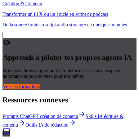
Création & Contenu
Transformer un fil X ou un article en script de podcast
De la source brute au script audio structuré en quelques minutes
Apprends à piloter tes propres
agents IA
Nos formations t'apprennent à transformer ces cas d'usage en
automatisations concrètes pour ton métier.
Voir les formations
Ressources connexes
Prompts ChatGPT création de contenu
Skills IA écriture &
contenu
Outils IA de rédaction