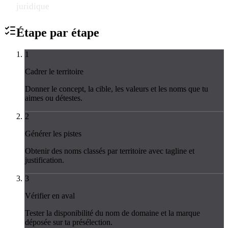
juridique
Étape par
étape
1
Cadrer le territoire
Donner le concept, la cible, les valeurs et les noms que tu
aimes ou détestes.
2
Générer les pistes
Obtenir des noms classés par territoire avec tagline et
justification.
3
Vérifier en aval
Tester la disponibilité du nom de domaine et la marque
déposée sur ta présélection.