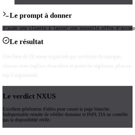
Le
prompt
à donner
J'aide une cliente à lancer une nouvelle offre d'accom
Le
résultat
Une liste de 20 noms organisés par territoire de marque,
chacun avec tagline, évocation et point de vigilance, plus un
top 3 argumenté.
Le verdict
NXUS
Excellent générateur d'idées pour casser la page blanche.
Indispensable ensuite de vérifier domaine et INPI, l'IA ne contrôle
pas la disponibilité réelle.