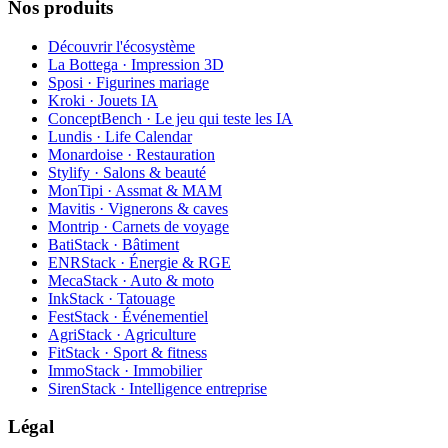
Nos produits
Découvrir l'écosystème
La Bottega · Impression 3D
Sposi · Figurines mariage
Kroki · Jouets IA
ConceptBench · Le jeu qui teste les IA
Lundis · Life Calendar
Monardoise · Restauration
Stylify · Salons & beauté
MonTipi · Assmat & MAM
Mavitis · Vignerons & caves
Montrip · Carnets de voyage
BatiStack · Bâtiment
ENRStack · Énergie & RGE
MecaStack · Auto & moto
InkStack · Tatouage
FestStack · Événementiel
AgriStack · Agriculture
FitStack · Sport & fitness
ImmoStack · Immobilier
SirenStack · Intelligence entreprise
Légal