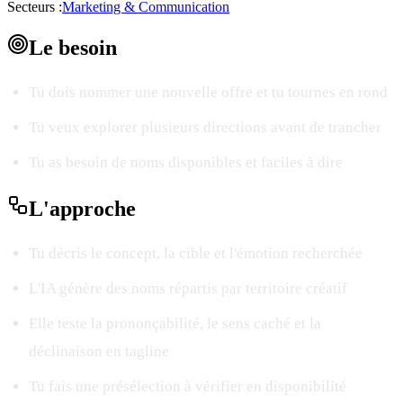
Secteurs :
Marketing & Communication
Le
besoin
Tu dois nommer une nouvelle offre et tu tournes en rond
Tu veux explorer plusieurs directions avant de trancher
Tu as besoin de noms disponibles et faciles à dire
L'
approche
Tu décris le concept, la cible et l'émotion recherchée
L'IA génère des noms répartis par territoire créatif
Elle teste la prononçabilité, le sens caché et la
déclinaison en tagline
Tu fais une présélection à vérifier en disponibilité