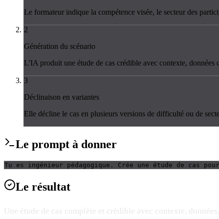
Le formateur indique la compétence visée, le secteur des particip
2
Génération du scénario
L'IA produit une étude de cas crédible avec contexte, données chi
3
Déclinaison en variantes
Elle décline le cas en plusieurs versions de difficulté ou de secte
Le
prompt
à donner
Tu es ingénieur pédagogique. Crée une étude de cas pou
Le
résultat
Une étude de cas complète et crédible avec contexte, données, 