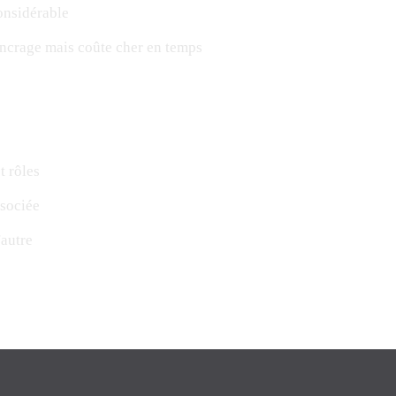
onsidérable
'ancrage mais coûte cher en temps
t rôles
ssociée
'autre