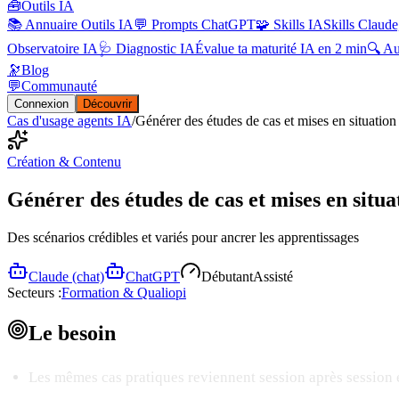
🧰
Outils IA
📚 Annuaire Outils IA
💬 Prompts ChatGPT
🧩 Skills IA
Skills Claude
Observatoire IA
🩺 Diagnostic IA
Évalue ta maturité IA en 2 min
🔍 A
🔭
Blog
💬
Communauté
Connexion
Découvrir
Cas d'usage agents IA
/
Générer des études de cas et mises en situation 
Création & Contenu
Générer des études de cas et mises en situat
Des scénarios crédibles et variés pour ancrer les apprentissages
Claude (chat)
ChatGPT
Débutant
Assisté
Secteurs :
Formation & Qualiopi
Le
besoin
Les mêmes cas pratiques reviennent session après session e