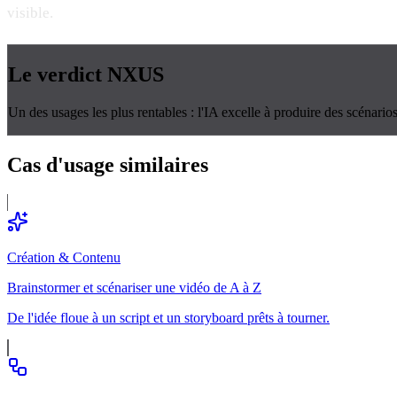
visible.
Le verdict
NXUS
Un des usages les plus rentables : l'IA excelle à produire des scénarios
Cas d'usage
similaires
Création & Contenu
Brainstormer et scénariser une vidéo de A à Z
De l'idée floue à un script et un storyboard prêts à tourner.