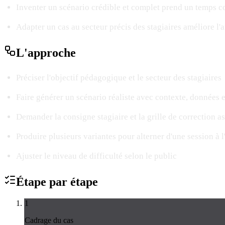
Inventer un scénario crédible et complet prend un temps c
Adapter un cas au secteur précis des stagiaires améliore l
L'
approche
Préciser l'objectif pédagogique et le secteur des stagiaires
Faire générer un scénario réaliste avec contexte, données e
Demander la consigne stagiaire et la grille de correction a
Produire plusieurs variantes pour alterner d'une session à l
Ajuster le niveau de difficulté selon le public
Étape par
étape
1
Cadrage du cas