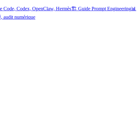
ude Code, Codex, OpenClaw, Hermès
🏗️ Guide Prompt Engineering
📊
é, audit numérique