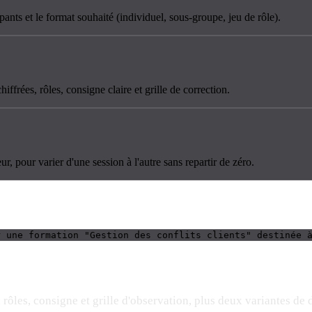
ants et le format souhaité (individuel, sous-groupe, jeu de rôle).
ffrées, rôles, consigne claire et grille de correction.
ur, pour varier d'une session à l'autre sans repartir de zéro.
r une formation "Gestion des conflits clients" destinée 
rôles, consigne et grille d'observation, plus deux variantes de 