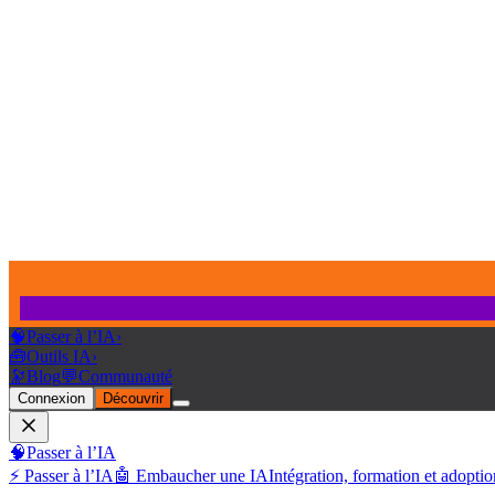
🧠
Passer à l’IA
›
🧰
Outils IA
›
🔭
Blog
💬
Communauté
Connexion
Découvrir
🧠
Passer à l’IA
⚡ Passer à l’IA
🤖 Embaucher une IA
Intégration, formation et adoptio