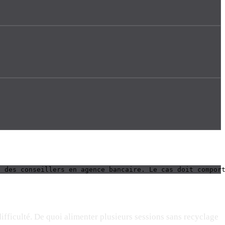
à des conseillers en agence bancaire. Le cas doit compor
difficulté. De quoi alimenter plusieurs sessions sans recyclage