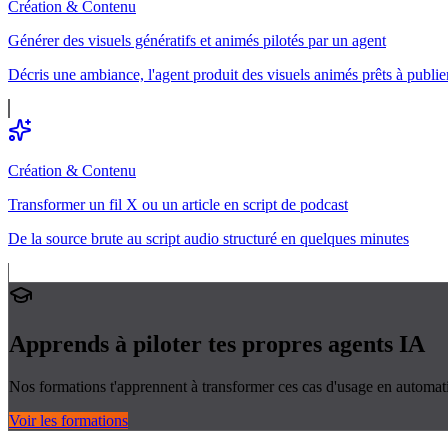
Création & Contenu
Générer des visuels génératifs et animés pilotés par un agent
Décris une ambiance, l'agent produit des visuels animés prêts à publie
Création & Contenu
Transformer un fil X ou un article en script de podcast
De la source brute au script audio structuré en quelques minutes
Apprends à piloter tes propres
agents IA
Nos formations t'apprennent à transformer ces cas d'usage en automati
Voir les formations