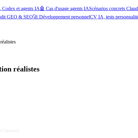
, Codex et agents IA
🤖 Cas d'usage agents IA
Scénarios concrets Cla
udit GEO & SEO
🚀 Développement personnel
CV IA, tests personnalit
réalistes
ion réalistes
t lassent