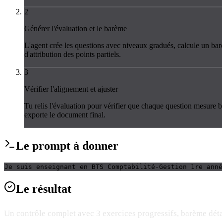
2
Générer l'évaluation et le barème
L'agent crée les questions avec niveaux gradués, calcule un barème
d'attribution des points partiels.
3
Vérifier l'alignement et ajuster
Tu relis l'évaluation pour vérifier que chaque question mesure bi
exporte le document final.
Le
prompt
à donner
Je suis enseignant en BTS Comptabilité-Gestion 1re ann
Le
résultat
Un contrôle complet avec 3 exercices progressifs, barème détaill