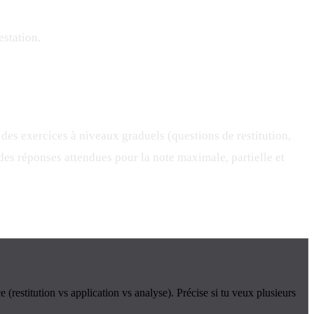
estation.
 des exercices à niveaux graduels (questions de restitution,
n des réponses attendues pour la note maximale, partielle et
(restitution vs application vs analyse). Précise si tu veux plusieurs