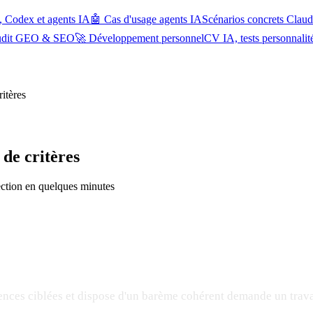
, Codex et agents IA
🤖 Cas d'usage agents IA
Scénarios concrets Cla
udit GEO & SEO
🚀 Développement personnel
CV IA, tests personnalit
itères
 de critères
ection en quelques minutes
nces ciblées et dispose d'un barème cohérent demande un trava