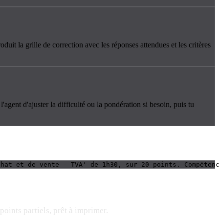
duit la grille de correction avec les réponses attendues et les critères
gent d'ajuster la difficulté ou la pondération si besoin, puis tu
chat et de vente - TVA' de 1h30, sur 20 points. Compéten
points partiels, prêt à imprimer.