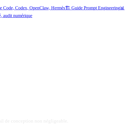
ude Code, Codex, OpenClaw, Hermès
🏗️ Guide Prompt Engineering
📊
é, audit numérique
il de conception non négligeable.