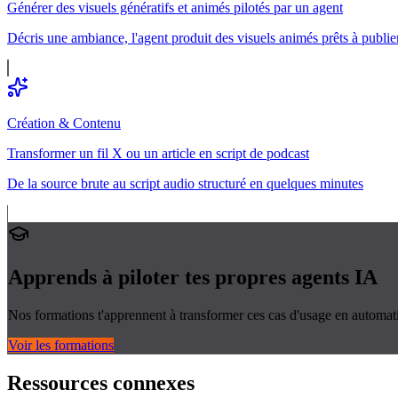
Générer des visuels génératifs et animés pilotés par un agent
Décris une ambiance, l'agent produit des visuels animés prêts à publie
Création & Contenu
Transformer un fil X ou un article en script de podcast
De la source brute au script audio structuré en quelques minutes
Apprends à piloter tes propres
agents IA
Nos formations t'apprennent à transformer ces cas d'usage en automati
Voir les formations
Ressources connexes