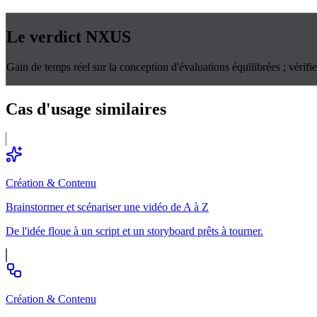
Le verdict
NXUS
Gain de temps réel sur la conception d'évaluations équilibrées ; vérif
Cas d'usage
similaires
Création & Contenu
Brainstormer et scénariser une vidéo de A à Z
De l'idée floue à un script et un storyboard prêts à tourner.
Création & Contenu