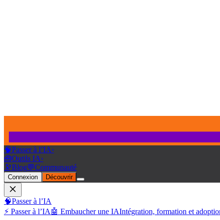
🧠
Passer à l’IA
›
🧰
Outils IA
›
🔭
Blog
💬
Communauté
Connexion
Découvrir
🧠
Passer à l’IA
⚡ Passer à l’IA
🤖 Embaucher une IA
Intégration, formation et adoptio