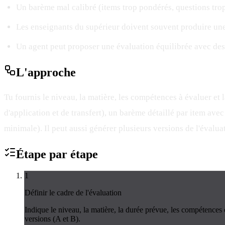
Un barème mal calibré (items trop pondérés, questions trop
Les enseignants du supérieur doivent souvent produire une 
Un agent peut proposer une évaluation équilibrée avec des
L'
approche
Tu fournis le niveau, la matière, les compétences à évaluer et 
d'application et de transfert), un barème détaillé par item avec
minimale). Il peut aussi générer plusieurs versions de l'évaluat
Étape par
étape
1
Définir le cadre de l'évaluation
Indique le niveau, la matière, la durée prévue, les compétences 
versions (A et B).