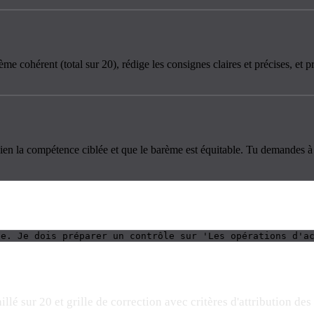
 cohérent (total sur 20), rédige les consignes claires et précises, et pro
en la compétence ciblée et que le barème est équitable. Tu demandes à l'a
ée. Je dois préparer un contrôle sur 'Les opérations d'a
é sur 20 et grille de correction avec critères d'attribution des 