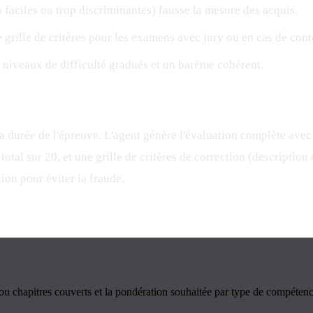
 faciles ou trop discriminantes) fausse la mesure des acquis.
grille de critères pour les examens avec jury ou en cas de cont
 niveaux de difficulté gradués et un barème cohérent.
la durée de l'épreuve. L'agent génère l'évaluation complète avec
 total sur 20, et une grille de critères de correction (descriptio
ion pour éviter la fraude.
ou chapitres couverts et la pondération souhaitée par type de compétence 