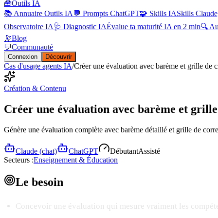
🧰
Outils IA
📚 Annuaire Outils IA
💬 Prompts ChatGPT
🧩 Skills IA
Skills Claude
Observatoire IA
🩺 Diagnostic IA
Évalue ta maturité IA en 2 min
🔍 A
🔭
Blog
💬
Communauté
Connexion
Découvrir
Cas d'usage agents IA
/
Créer une évaluation avec barème et grille de cr
Création & Contenu
Créer une évaluation avec barème et grille
Génère une évaluation complète avec barème détaillé et grille de corr
Claude (chat)
ChatGPT
Débutant
Assisté
Secteurs :
Enseignement & Éducation
Le
besoin
Concevoir une évaluation qui mesure vraiment les compéte