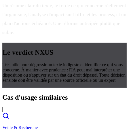
Un résumé clair du texte, le tri de ce qui concerne réellement
l'organisme, l'analyse d'impact sur l'offre et les process, et un
plan d'actions échéancé. Une réforme anticipée plutôt que
subie.
Le verdict
NXUS
Très utile pour dégrossir un texte indigeste et identifier ce qui vous
concerne. À manier avec prudence : l'IA peut mal interpréter une
disposition ou s'appuyer sur un état du droit dépassé. Toute décision
sensible doit être validée par une source officielle ou un expert.
Cas d'usage
similaires
Veille & Recherche