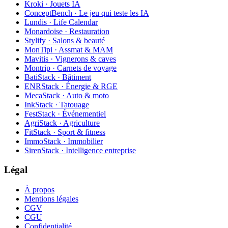
Kroki · Jouets IA
ConceptBench · Le jeu qui teste les IA
Lundis · Life Calendar
Monardoise · Restauration
Stylify · Salons & beauté
MonTipi · Assmat & MAM
Mavitis · Vignerons & caves
Montrip · Carnets de voyage
BatiStack · Bâtiment
ENRStack · Énergie & RGE
MecaStack · Auto & moto
InkStack · Tatouage
FestStack · Événementiel
AgriStack · Agriculture
FitStack · Sport & fitness
ImmoStack · Immobilier
SirenStack · Intelligence entreprise
Légal
À propos
Mentions légales
CGV
CGU
Confidentialité