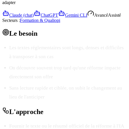
adapter
Claude (chat)
ChatGPT
Gemini CLI
Avancé
Assisté
Secteurs :
Formation & Qualiopi
Le
besoin
Les textes réglementaires sont longs, denses et difficiles
à transposer à son cas
On découvre souvent trop tard qu'une réforme impacte
directement son offre
Sans lecture rapide et ciblée, on subit le changement au
lieu de l'anticiper
L'
approche
Fournir le texte ou le résumé officiel de la réforme à l'IA