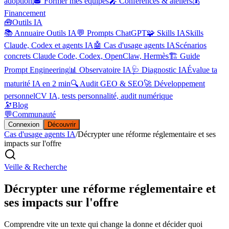
adoption
🎓 Former mes équipes
🎤 Conférences & ateliers
💰
Financement
🧰
Outils IA
📚 Annuaire Outils IA
💬 Prompts ChatGPT
🧩 Skills IA
Skills
Claude, Codex et agents IA
🤖 Cas d'usage agents IA
Scénarios
concrets Claude Code, Codex, OpenClaw, Hermès
🏗️ Guide
Prompt Engineering
📊 Observatoire IA
🩺 Diagnostic IA
Évalue ta
maturité IA en 2 min
🔍 Audit GEO & SEO
🚀 Développement
personnel
CV IA, tests personnalité, audit numérique
🔭
Blog
💬
Communauté
Connexion
Découvrir
Cas d'usage agents IA
/
Décrypter une réforme réglementaire et ses
impacts sur l'offre
Veille & Recherche
Décrypter une réforme réglementaire et
ses impacts sur l'offre
Comprendre vite un texte qui change la donne et décider quoi