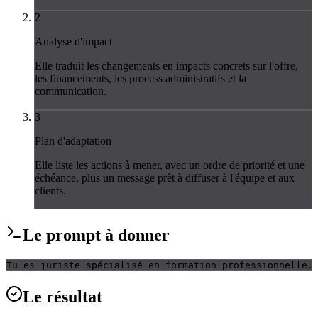
2
Analyse d'impact
Elle traduit les changements en impacts concrets sur l'offre,
les financements, les process administratifs et la
communication.
3
Plan d'adaptation
Elle liste les actions à mener, avec un ordre de priorité et une
échéance, plus un message prêt à diffuser à l'équipe et aux
clients.
Le
prompt
à donner
Tu es juriste spécialisé en formation professionnelle.
Le
résultat