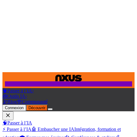
🧠
Passer à l’IA
›
🧰
Outils IA
›
🔭
Blog
💬
Communauté
Connexion
Découvrir
🧠
Passer à l’IA
⚡ Passer à l’IA
🤖 Embaucher une IA
Intégration, formation et