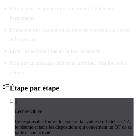
Faire isoler les points qui concernent réellement
l'organisme
Demander une traduction en impacts concrets sur l'offre
et les process
Lister les actions à mener et leur échéance
Préparer un message clair pour informer l'équipe et les
clients
Étape par
étape
1
Lecture ciblée
Le responsable fournit le texte ou la synthèse officielle. L'IA
le résume et isole les dispositions qui concernent un OF de sa
taille et son activité.