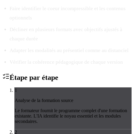
Faire identifier le coeur incompressible et les contenus
optionnels
Décliner en plusieurs formats avec objectifs ajustés à
chaque durée
Adapter les modalités au présentiel comme au distanciel
Vérifier la cohérence pédagogique de chaque version
Étape par
étape
1
Analyse de la formation source
Le formateur fournit le programme complet d'une formation
existante. L'IA identifie le noyau essentiel et les modules
secondaires.
2