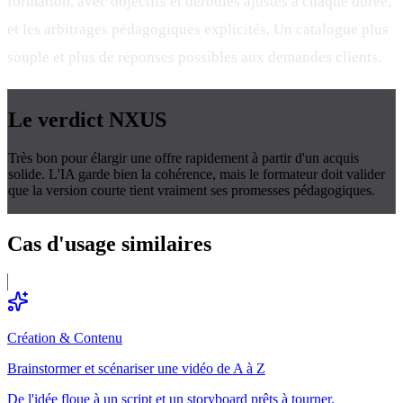
formation, avec objectifs et déroulés ajustés à chaque durée,
et les arbitrages pédagogiques explicités. Un catalogue plus
souple et plus de réponses possibles aux demandes clients.
Le verdict
NXUS
Très bon pour élargir une offre rapidement à partir d'un acquis
solide. L'IA garde bien la cohérence, mais le formateur doit valider
que la version courte tient vraiment ses promesses pédagogiques.
Cas d'usage
similaires
Création & Contenu
Brainstormer et scénariser une vidéo de A à Z
De l'idée floue à un script et un storyboard prêts à tourner.