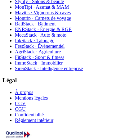
Stylify · Salons & beauté
MonTipi · Assmat & MAM
Mavitis · Vignerons & caves
Montrip · Carnets de voyage
BatiStack · Bâtiment
ENRStack · Énergie & RGE
MecaStack · Auto & moto
InkStack · Tatouage
FestStack · Événementiel
AgriStack · Agriculture
FitStack · Sport & fitness
ImmoStack · Immobilier
SirenStack · Intelligence entreprise
Légal
À propos
Mentions légales
CGV
CGU
Confidentialité
Règlement intérieur