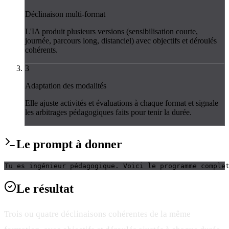
Déclinaison multi-format
L'IA produit plusieurs versions (sensibilisation courte,
journée, parcours long, distanciel) avec objectifs et déroulés
cohérents.
3
Adaptation des modalités
Elle ajuste activités et évaluations à chaque format et signale
les arbitrages pédagogiques faits pour tenir la durée.
Le
prompt
à donner
Tu es ingénieur pédagogique. Voici le programme comple
Le
résultat
Trois ou quatre déclinaisons cohérentes de la même