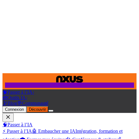
🧠
Passer à l’IA
›
🧰
Outils IA
›
🔭
Blog
💬
Communauté
Connexion
Découvrir
🧠
Passer à l’IA
⚡ Passer à l’IA
🤖 Embaucher une IA
Intégration, formation et