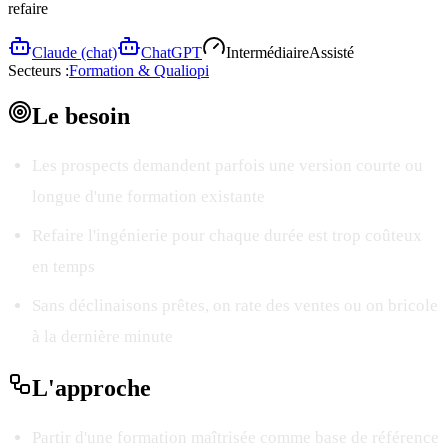
refaire
Claude (chat)
ChatGPT
Intermédiaire
Assisté
Secteurs :
Formation & Qualiopi
Le
besoin
Les prospects demandent parfois une version courte ou
longue d'une formation existante
Refaire l'ingénierie pour chaque durée est trop coûteux
en temps
Sans déclinaisons prêtes, on rate des ventes ou on bricole
à la dernière minute
L'
approche
Partir d'une formation maîtrisée comme base de référence