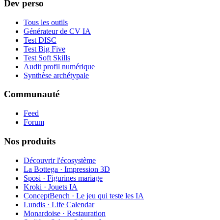
Dev perso
Tous les outils
Générateur de CV IA
Test DISC
Test Big Five
Test Soft Skills
Audit profil numérique
Synthèse archétypale
Communauté
Feed
Forum
Nos produits
Découvrir l'écosystème
La Bottega · Impression 3D
Sposi · Figurines mariage
Kroki · Jouets IA
ConceptBench · Le jeu qui teste les IA
Lundis · Life Calendar
Monardoise · Restauration