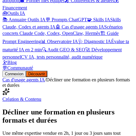
adoption
🎓 Former mes équipes
🎤 Conférences & ateliers
💰
Financement
🧰
Outils IA
📚 Annuaire Outils IA
💬 Prompts ChatGPT
🧩 Skills IA
Skills
Claude, Codex et agents IA
🤖 Cas d'usage agents IA
Scénarios
concrets Claude Code, Codex, OpenClaw, Hermès
🏗️ Guide
Prompt Engineering
📊 Observatoire IA
🩺 Diagnostic IA
Évalue ta
maturité IA en 2 min
🔍 Audit GEO & SEO
🚀 Développement
personnel
CV IA, tests personnalité, audit numérique
🔭
Blog
💬
Communauté
Connexion
Découvrir
Cas d'usage agents IA
/
Décliner une formation en plusieurs formats
et durées
Création & Contenu
Décliner une formation en plusieurs
formats et durées
Une même expertise vendue en 2h, 1 jour ou 3 jours sans tout